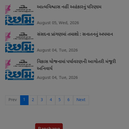
આત્મવિશ્વાસ નહીં અહંકારનું પરિણામ
August 05, Wed, 2026
સંસદના પ્રાંગણમાં તમાશો : સનાતનનું અપમાન
August 04, Tue, 2026
વિકાસ યોજનામાં પર્યાવરણની આગોતરી મંજૂરી
અનિવાર્ય
August 04, Tue, 2026
1
Prev
2
3
4
5
6
Next
Panchang