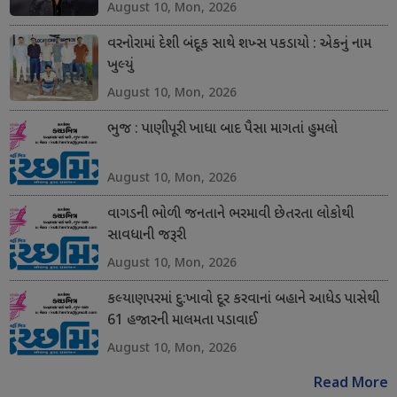
August 10, Mon, 2026
વરનોરામાં દેશી બંદૂક સાથે શખ્સ પકડાયો : એકનું નામ
ખુલ્યું
August 10, Mon, 2026
ભુજ : પાણીપૂરી ખાધા બાદ પૈસા માગતાં હુમલો
August 10, Mon, 2026
વાગડની ભોળી જનતાને ભરમાવી છેતરતા લોકોથી
સાવધાની જરૂરી
August 10, Mon, 2026
કલ્યાણપરમાં દુ:ખાવો દૂર કરવાનાં બહાને આધેડ પાસેથી
61 હજારની માલમતા પડાવાઈ
August 10, Mon, 2026
Read More