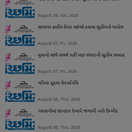
August 08, Sat, 2026
સાયબર ક્રાઈમ ઉપર સકંજો કસવા સુપ્રીમનો આદેશ
August 07, Fri, 2026
યુવાનો સાથે સંઘર્ષ નહીં પણ સંવાદની સુપ્રીમ સલાહ
August 07, Fri, 2026
ગરિમા ચૂકયા ઉદયનિધિ
August 06, Thu, 2026
ગ્લાસગોમાં શાનદાર દેખાવે જગાવી નવી ઉમ્મીદ
August 06, Thu, 2026