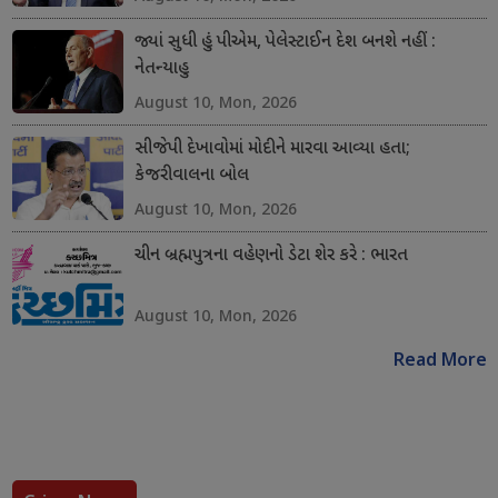
જ્યાં સુધી હું પીએમ, પેલેસ્ટાઈન દેશ બનશે નહીં :
નેતન્યાહુ
August 10, Mon, 2026
સીજેપી દેખાવોમાં મોદીને મારવા આવ્યા હતા;
કેજરીવાલના બોલ
August 10, Mon, 2026
ચીન બ્રહ્મપુત્રના વહેણનો ડેટા શેર કરે : ભારત
August 10, Mon, 2026
Read More