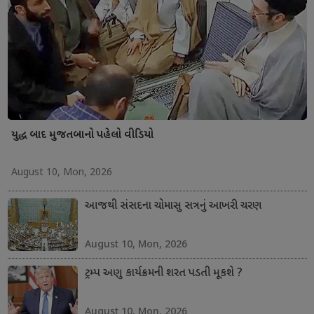
યુદ્ધ બાદ મુજતબાનો પહેલો વીડિયો
August 10, Mon, 2026
આજથી સંસદના ચોમાસુ સત્રનું આખરી ચરણ
August 10, Mon, 2026
ટ્રમ્પ અણુ કાર્યક્રમની શરત પડતી મૂકશે ?
August 10, Mon, 2026