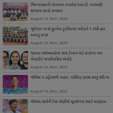
જિલ્લાકક્ષાની યોગાસન સ્પર્ધામાં આર.ડી. વરસાણી
શાળાના છાત્રો ઝળક્યા
August 10, Mon, 2026
જુનિયર ગર્લ્સ ફૂટબેલ ટૂર્નામેન્ટમાં બરોડાને 1-0થી હાર
આપતું કચ્છ
August 10, Mon, 2026
થાંગતા માર્શલઆર્ટમાં સારા દેખાવ માટે કચ્છના ત્રણ
ખેલાડીને જયદીપસિંહ એવોર્ડ
August 10, Mon, 2026
જેમિમા ધ હંડ્રેડમાંથી બહાર : એશિયા કપમાં રમવું સંદિગ્ધ
August 10, Mon, 2026
શ્રીલંકા સામેની ટેસ્ટ શ્રેણીમાં સુદર્શનનાં સ્થાને સરફરાઝ