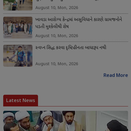
August 10, Mon, 2026
ખાવડા આરોગ્ય કેન્દ્રમાં અસુવિધાને કારણે ગ્રામજનોને
પડતી મુશ્કેલીથી રોષ
August 10, Mon, 2026
સ્વપ્ન સિદ્ધ કરવા દૃષ્ટિહીનતા બાધારૂપ નથી
August 10, Mon, 2026
Read More
Latest News