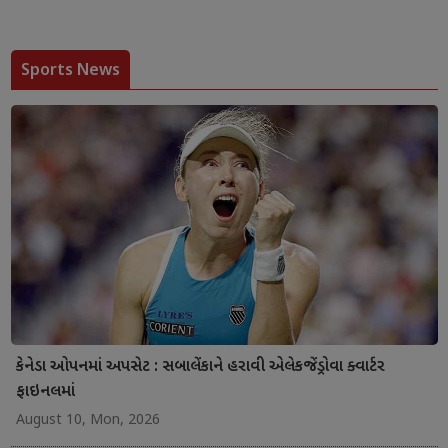
Sports News
કેનેડા ઓપનમાં અપસેટ : સબાલેંકાને હરાવી એલેકજેંડ્રોવા ક્વાર્ટર
ફાઇનલમાં
August 10, Mon, 2026