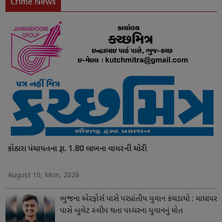
Crime News
કોઠારા પંચાયતના રૂા. 1.80 લાખના વાયરની ચોરી
August 10, Mon, 2026
ભુજના એરફોર્સ પાસે પરપ્રાંતીય યુવાન કચડાયો : માધાપર
પાસે બુલેટ સ્લીપ થતા પધ્ધરના યુવાનનું મોત