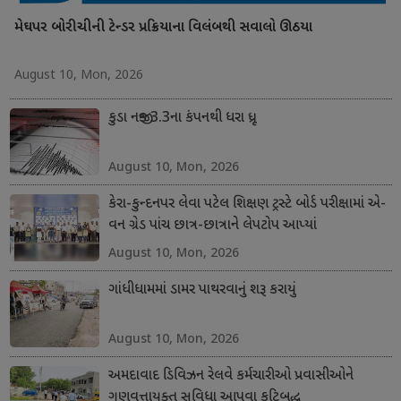
મેઘપર બોરીચીની ટેન્ડર પ્રક્રિયાના વિલંબથી સવાલો ઊઠયા
August 10, Mon, 2026
કુડા નજીક 3.3ના કંપનથી ધરા ધ્રૂજી
August 10, Mon, 2026
કેરા-કુન્દનપર લેવા પટેલ શિક્ષણ ટ્રસ્ટે બોર્ડ પરીક્ષામાં એ-
વન ગ્રેડ પાંચ છાત્ર-છાત્રાને લેપટોપ આપ્યાં
August 10, Mon, 2026
ગાંધીધામમાં ડામર પાથરવાનું શરૂ કરાયું
August 10, Mon, 2026
અમદાવાદ ડિવિઝન રેલવે કર્મચારીઓ પ્રવાસીઓને
ગુણવત્તાયુક્ત સુવિધા આપવા કટિબદ્ધ