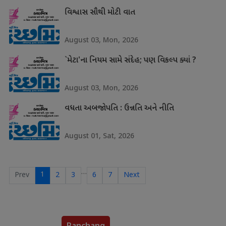
વિશ્વાસ સૌથી મોટી વાત
August 03, Mon, 2026
`મેટા'ના નિયમ સામે સંદેહ; પણ વિકલ્પ ક્યાં ?
August 03, Mon, 2026
વધતા અબજોપતિ : ઉન્નતિ અને નીતિ
August 01, Sat, 2026
…
1
Prev
2
3
6
7
Next
Panchang