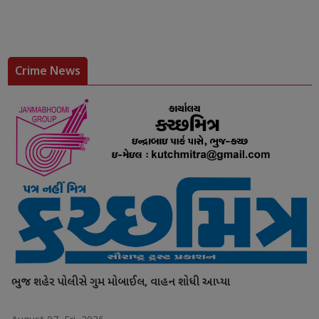
Crime News
ભુજ શહેર પોલીસે ગુમ મોબાઈલ, વાહન શોધી આપ્યા