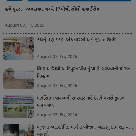
હવે મુંદરા - અમદાવાદ વચ્ચે 17મીથી સીધી હવાઈસેવા
August 07, Fri, 2026
કચ્છનું વણાટકામ એક વારસો અને જીવંત ઉદ્યોગ
August 07, Fri, 2026
શિણાય ડેમથી આદિપુરને પીવાનું પાણી આપવાની યોજના
નિષ્ફળ
August 07, Fri, 2026
માનસિક સ્વાસ્થ્યની સારવાર માટે દેશને મળશે કુશળ
માનવબળ
August 07, Fri, 2026
ભુજના આઇકોનિક માર્ગના બીજા તબક્કાનું કામ શરૂ થતાં
આનંદો