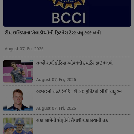
ટીમ ઇન્ડિયાના ખેલાડીઓની ફિટનેસ ટેસ્ટ વધુ કડક બની
August 07, Fri, 2026
તન્વી શર્મા કોરિયા ઓપનની ક્વાર્ટર ફાઇનલમાં
August 07, Fri, 2026
બટલરનો વર્લ્ડ રેકોર્ડ : ટી-20 ફોર્મેટમાં સૌથી વધુ રન
August 07, Fri, 2026
લંકા સામેની શ્રેણીની તૈયારી ચકાસવાની તક