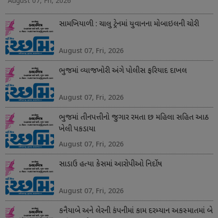
August 07, Fri, 2026
સામખિયાળી : ચાલુ ટ્રેનમાં યુવાનના મોબાઇલની ચોરી
August 07, Fri, 2026
ભુજમાં વ્યાજખોરી અંગે પોલીસ ફરિયાદ દાખલ
August 07, Fri, 2026
ભુજમાં તીનપત્તીનો જુગાર રમતા છ મહિલા સહિત આઠ
ખેલી પકડાયા
August 07, Fri, 2026
સાડાઉ હત્યા કેસમાં આરોપીઓ નિર્દોષ
August 07, Fri, 2026
કનૈયાબે અને લેરની કંપનીમાં કામ દરમ્યાન અકસ્માતમાં બે