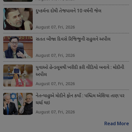
દુષ્કર્મના દોષી તેજપાલને 10 વર્ષની જેલ
August 07, Fri, 2026
સતત બીજા દિવસે રિજિજુની રાહુલને અપીલ
August 07, Fri, 2026
યુવાઓ હેન્ડલૂમથી ખરીદી કરી વીડિયો બનાવે : મોદીની
અપીલ
August 07, Fri, 2026
નેતન્યાહુએ મોદીને ફોન કર્યો : પશ્ચિમ એશિયા તાણ પર
ચર્ચા થઇ
August 07, Fri, 2026
Read More