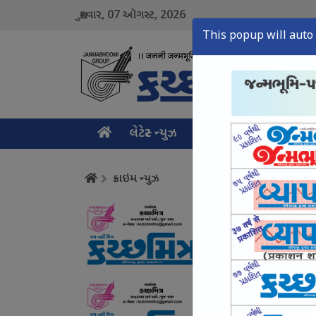
07
2026
શુક્રવાર,
ઑગસ્ટ,
This popup will auto 
લેટેસ્ટ ન્યુઝ
મુખ્ય સમાચાર
ક્રાઇમ ન
ક્રાઇમ ન્યુઝ
સામખિયાળી : ચાલુ ટ્રે
August 07, Fri, 2026
ભુજમાં વ્યાજખોરી અં