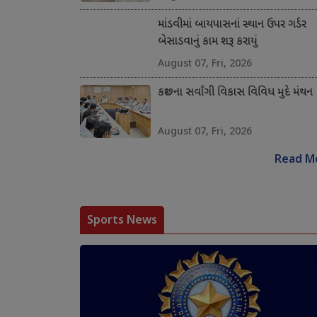
માંડવીમાં બાયપાસનાં સ્થાન ઉપર ગર્ડર
બેસાડવાનું કામ શરૂ કરાયું
August 07, Fri, 2026
કચ્છના સર્વાંગી વિકાસ વિવિધ મુદે મંથન
August 07, Fri, 2026
Read M
Sports News