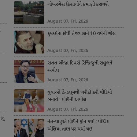
ગોબરગેસ કિસાનોને કમાણી કરાવશે
August 07, Fri, 2026
ત
દુષ્કર્મના દોષી તેજપાલને 10 વર્ષની જેલ
August 07, Fri, 2026
સતત બીજા દિવસે રિજિજુની રાહુલને
અપીલ
August 07, Fri, 2026
યુવાઓ હેન્ડલૂમથી ખરીદી કરી વીડિયો
બનાવે : મોદીની અપીલ
August 07, Fri, 2026
નું
નેતન્યાહુએ મોદીને ફોન કર્યો : પશ્ચિમ
એશિયા તાણ પર ચર્ચા થઇ