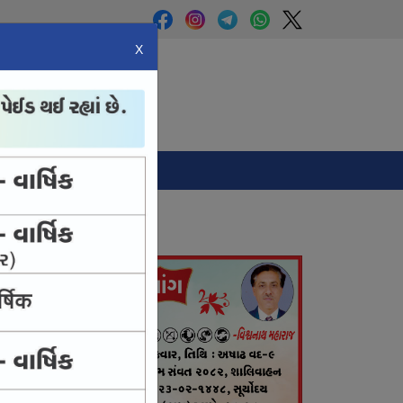
X
Panchang