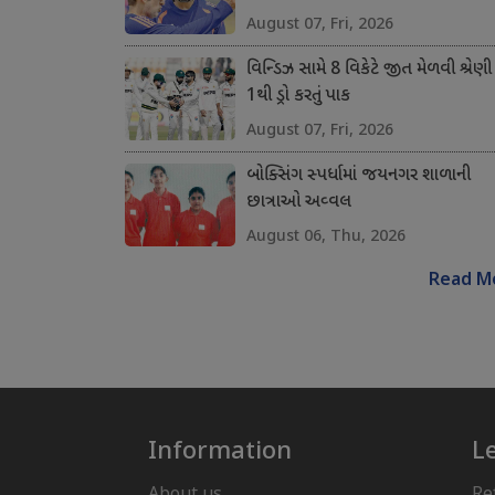
August 07, Fri, 2026
વિન્ડિઝ સામે 8 વિકેટે જીત મેળવી શ્રેણી
1થી ડ્રો કરતું પાક
August 07, Fri, 2026
બોક્સિંગ સ્પર્ધામાં જયનગર શાળાની
છાત્રાઓ અવ્વલ
August 06, Thu, 2026
Read M
Information
L
About us
Re