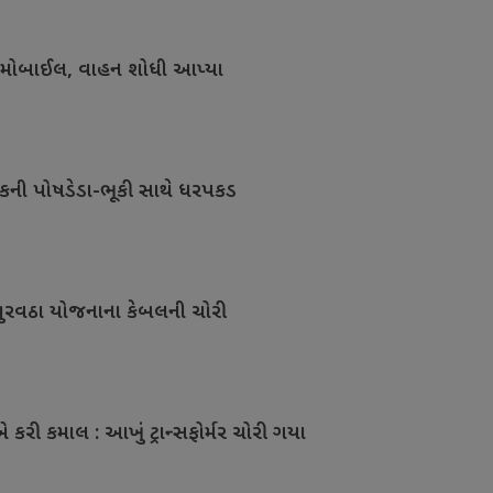
મ મોબાઈલ, વાહન શોધી આપ્યા
લકની પોષડેડા-ભૂકી સાથે ધરપકડ
પુરવઠા યોજનાના કેબલની ચોરી
કરી કમાલ : આખું ટ્રાન્સફોર્મર ચોરી ગયા