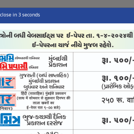
close in 2 seconds
્યુઝ
સ્પોર્ટ્સ ન્યુઝ
તંત્રી લેખ
અવસાન નોંધ
ઈ-પેપર
નમાં યુવાનના મોબાઇલની ચોરી
ગે પોલીસ ફરિયાદ દાખલ