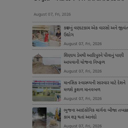
August 07, Fri, 2026
કચ્છનું વણાટકામ એક વારસો અને જીવં
ઉદ્યોગ
August 07, Fri, 2026
શિણાય ડેમથી આદિપુરને પીવાનું પાણી
આપવાની યોજના નિષ્ફળ
August 07, Fri, 2026
માનસિક સ્વાસ્થ્યની સારવાર માટે દેશને
મળશે કુશળ માનવબળ
August 07, Fri, 2026
ભુજના આઇકોનિક માર્ગના બીજા તબક્કા
કામ શરૂ થતાં આનંદો
August 07, Fri, 2026