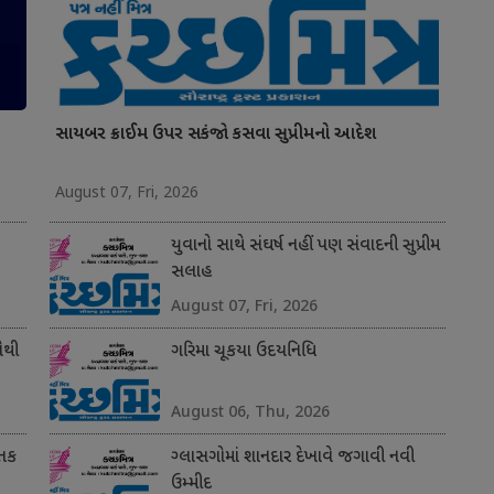
સાયબર ક્રાઈમ ઉપર સકંજો કસવા સુપ્રીમનો આદેશ
August 07, Fri, 2026
યુવાનો સાથે સંઘર્ષ નહીં પણ સંવાદની સુપ્રીમ
સલાહ
August 07, Fri, 2026
સૌથી
ગરિમા ચૂકયા ઉદયનિધિ
August 06, Thu, 2026
 તક
ગ્લાસગોમાં શાનદાર દેખાવે જગાવી નવી
ઉમ્મીદ