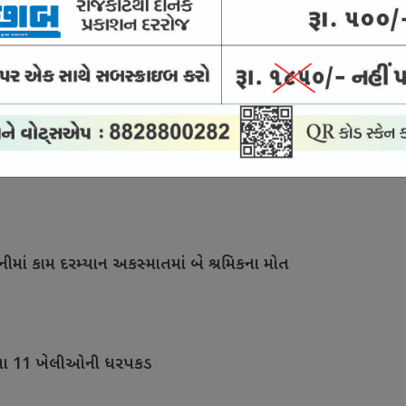
ુગાર રમતા છ મહિલા સહિત આઠ ખેલી પકડાયા
રોપીઓ નિર્દોષ
નીમાં કામ દરમ્યાન અકસ્માતમાં બે શ્રમિકના મોત
 રમતા 11 ખેલીઓની ધરપકડ