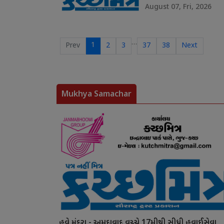
August 07, Fri, 2026
…
1
Prev
2
3
37
38
Next
Mukhya Samachar
હવે મુંદરા - અમદાવાદ વચ્ચે 17મીથી સીધી હવાઈસેવા