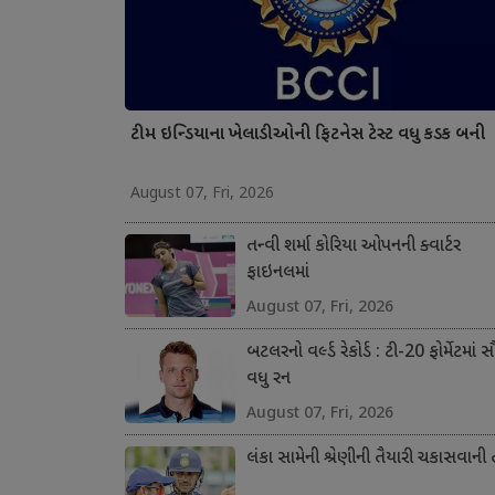
ટીમ ઇન્ડિયાના ખેલાડીઓની ફિટનેસ ટેસ્ટ વધુ કડક બની
August 07, Fri, 2026
તન્વી શર્મા કોરિયા ઓપનની ક્વાર્ટર
ફાઇનલમાં
August 07, Fri, 2026
બટલરનો વર્લ્ડ રેકોર્ડ : ટી-20 ફોર્મેટમાં 
વધુ રન
August 07, Fri, 2026
લંકા સામેની શ્રેણીની તૈયારી ચકાસવાની