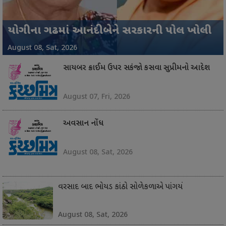
અમેરિકાને ભારતનો સણસણતો જવાબ : આ
બનાસકાંઠામાં લુધિયાણાથી કચ્છ લવાતો 1.05
મિલકત વેચાણમાં ઝડપ લાવતા મહત્ત્વના મહેસૂલી
સિરક્રીક સીમાએ નાપાક પેંતરાથી ભારત સાવધ
યોગીના ગઢમાં આનંદીબેને સરકારની પોલ ખોલી
અમારી આંતરિક બાબત
કરોડનો દારૂનો જથ્થો ઝડપાયો
નિર્ણયો
ગાંધીધામ : ખંડણી પ્રકરણે વધુ પાંચની ધરપકડ
પાવરપટ્ટીમાં મોટા પ્રમાણમાં એરંડાનું વાવેતર
જર્જરિત મિલકતો તંત્રની નજરથી દૂર
August 08, Sat, 2026
August 08, Sat, 2026
August 08, Sat, 2026
August 08, Sat, 2026
August 08, Sat, 2026
August 08, Sat, 2026
August 08, Sat, 2026
August 08, Sat, 2026
સાયબર ક્રાઈમ ઉપર સકંજો કસવા સુપ્રીમનો આદેશ
August 07, Fri, 2026
અવસાન નોંધ
August 08, Sat, 2026
વરસાદ બાદ ભોયડ કાંઠો સોળેકળાએ પાંગર્યો
August 08, Sat, 2026