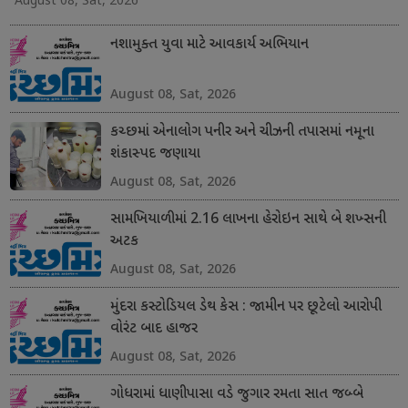
August 08, Sat, 2026
નશામુક્ત યુવા માટે આવકાર્ય અભિયાન
August 08, Sat, 2026
કચ્છમાં એનાલોગ પનીર અને ચીઝની તપાસમાં નમૂના
શંકાસ્પદ જણાયા
August 08, Sat, 2026
સામખિયાળીમાં 2.16 લાખના હેરોઇન સાથે બે શખ્સની
અટક
August 08, Sat, 2026
મુંદરા કસ્ટોડિયલ ડેથ કેસ : જામીન પર છૂટેલો આરોપી
વોરંટ બાદ હાજર
August 08, Sat, 2026
ગોધરામાં ધાણીપાસા વડે જુગાર રમતા સાત જબ્બે