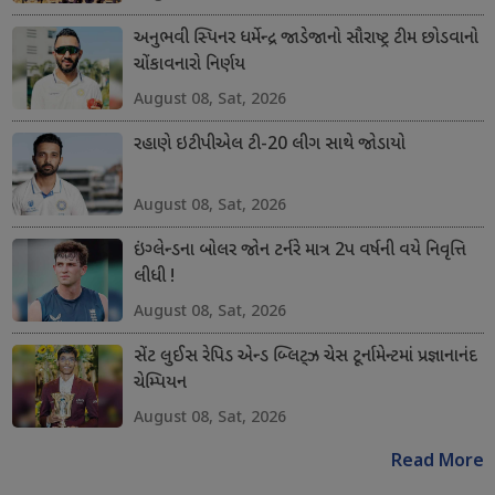
અનુભવી સ્પિનર ધર્મેન્દ્ર જાડેજાનો સૌરાષ્ટ્ર ટીમ છોડવાનો
ચોંકાવનારો નિર્ણય
August 08, Sat, 2026
રહાણે ઇટીપીએલ ટી-20 લીગ સાથે જોડાયો
August 08, Sat, 2026
ઇંગ્લેન્ડના બોલર જોન ટર્નરે માત્ર 2પ વર્ષની વયે નિવૃત્તિ
લીધી !
August 08, Sat, 2026
સેંટ લુઈસ રેપિડ એન્ડ બ્લિટ્ઝ ચેસ ટૂર્નામેન્ટમાં પ્રજ્ઞાનાનંદ
ચેમ્પિયન
August 08, Sat, 2026
Read More