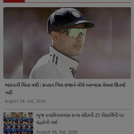
ભારતની ચિંતા વધી : કપ્તાન ગિલ ઇજાને લીધે અભ્યાસ મેચમાં ઊતર્યો
નહીં
August 08, Sat, 2026
ભુજ સ્વામિનારાયણ કન્યા મંદિરની 21 વિદ્યાર્થિની પર
ચંદ્રકોની વર્ષા
August 08, Sat, 2026