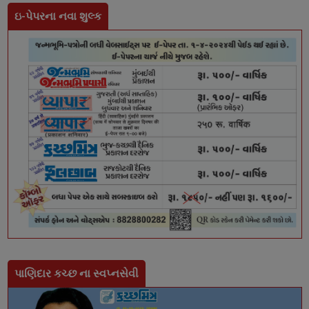
ઇ-પેપરના નવા શુલ્ક
પાણિદાર કચ્છ ના સ્વપ્નસેવી