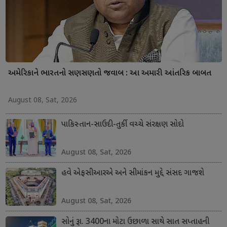
અમેરિકાને ભારતનો સણસણતો જવાબ : આ અમારી આંતરિક બાબત
August 08, Sat, 2026
પાકિસ્તાન-સાઉદી-તુર્કી વચ્ચે સંરક્ષણ સોદો
August 08, Sat, 2026
હવે એફસીઆરએ અને સીમાંકન મુદ્દે સંસદ ગાજશે
August 08, Sat, 2026
સોનું રૂા. 3400ના મોટા ઉછાળા સાથે સાત સપ્તાહની