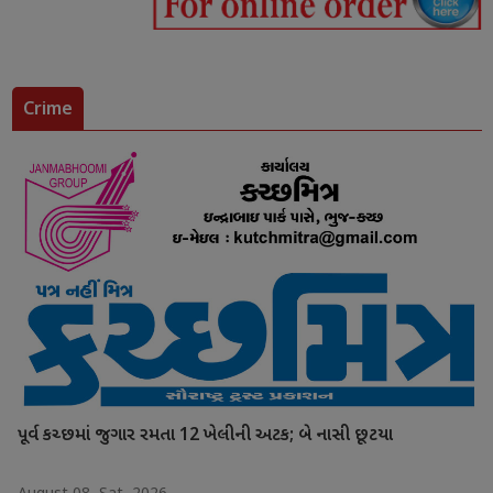
Crime
પૂર્વ કચ્છમાં જુગાર રમતા 12 ખેલીની અટક; બે નાસી છૂટયા