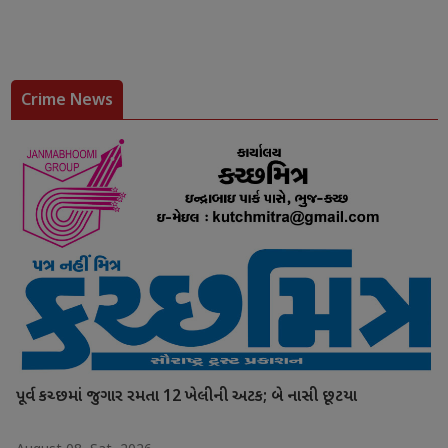
Crime News
પૂર્વ કચ્છમાં જુગાર રમતા 12 ખેલીની અટક; બે નાસી છૂટયા