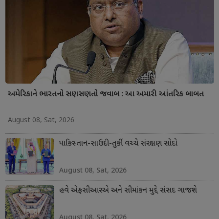
અમેરિકાને ભારતનો સણસણતો જવાબ : આ અમારી આંતરિક બાબત
August 08, Sat, 2026
પાકિસ્તાન-સાઉદી-તુર્કી વચ્ચે સંરક્ષણ સોદો
August 08, Sat, 2026
હવે એફસીઆરએ અને સીમાંકન મુદ્દે સંસદ ગાજશે
August 08, Sat, 2026