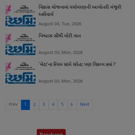
વિકાસ યોજનામાં પર્યાવરણની આગોતરી મંજૂરી
અનિવાર્ય
August 04, Tue, 2026
વિશ્વાસ સૌથી મોટી વાત
August 03, Mon, 2026
`મેટા'ના નિયમ સામે સંદેહ; પણ વિકલ્પ ક્યાં ?
August 03, Mon, 2026
1
Prev
2
3
4
5
6
Next
Panchang