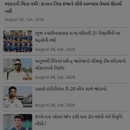
ભારતની ચિંતા વધી : કપ્તાન ગિલ ઇજાને લીધે અભ્યાસ મેચમાં ઊતર્યો
નહીં
August 08, Sat, 2026
ભુજ સ્વામિનારાયણ કન્યા મંદિરની 21 વિદ્યાર્થિની પર
ચંદ્રકોની વર્ષા
August 08, Sat, 2026
અનુભવી સ્પિનર ધર્મેન્દ્ર જાડેજાનો સૌરાષ્ટ્ર ટીમ છોડવાનો
ચોંકાવનારો નિર્ણય
August 08, Sat, 2026
રહાણે ઇટીપીએલ ટી-20 લીગ સાથે જોડાયો
August 08, Sat, 2026
ઇંગ્લેન્ડના બોલર જોન ટર્નરે માત્ર 2પ વર્ષની વયે નિવૃત્તિ
લીધી !