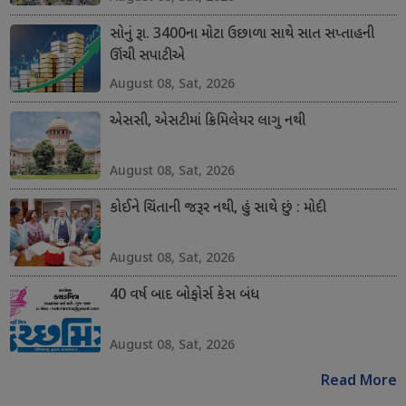
સોનું રૂા. 3400ના મોટા ઉછાળા સાથે સાત સપ્તાહની
ઊંચી સપાટીએ
August 08, Sat, 2026
એસસી, એસટીમાં ક્રિમિલેયર લાગુ નથી
August 08, Sat, 2026
કોઈને ચિંતાની જરૂર નથી, હું સાથે છું : મોદી
August 08, Sat, 2026
40 વર્ષ બાદ બોફોર્સ કેસ બંધ
August 08, Sat, 2026
Read More