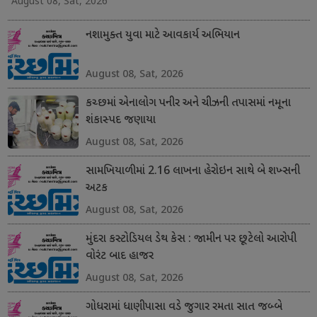
August 08, Sat, 2026
નશામુક્ત યુવા માટે આવકાર્ય અભિયાન
August 08, Sat, 2026
કચ્છમાં એનાલોગ પનીર અને ચીઝની તપાસમાં નમૂના
શંકાસ્પદ જણાયા
August 08, Sat, 2026
સામખિયાળીમાં 2.16 લાખના હેરોઇન સાથે બે શખ્સની
અટક
August 08, Sat, 2026
મુંદરા કસ્ટોડિયલ ડેથ કેસ : જામીન પર છૂટેલો આરોપી
વોરંટ બાદ હાજર
August 08, Sat, 2026
ગોધરામાં ધાણીપાસા વડે જુગાર રમતા સાત જબ્બે