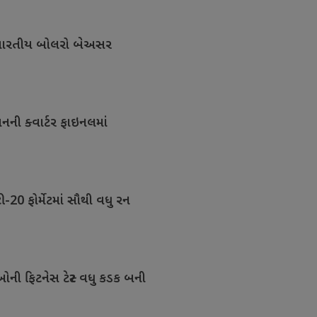
ંભે ભારતીય બોલરો બેઅસર
નની ક્વાર્ટર ફાઇનલમાં
ટી-20 ફોર્મેટમાં સૌથી વધુ રન
ઓની ફિટનેસ ટેસ્ટ વધુ કડક બની