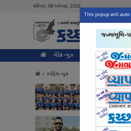
08
2026
શનિવાર,
ઑગસ્ટ,
This popup will auto 
લેટેસ્ટ ન્યુઝ
મુખ્ય સમાચાર
ક્રાઇમ ન
સ્પોર્ટ્સ ન્યુઝ
ભુજ સ્વામિનારાયણ કન્યા 
August 08, Sat, 2026
અનુભવી સ્પિનર ધર્મેન્દ