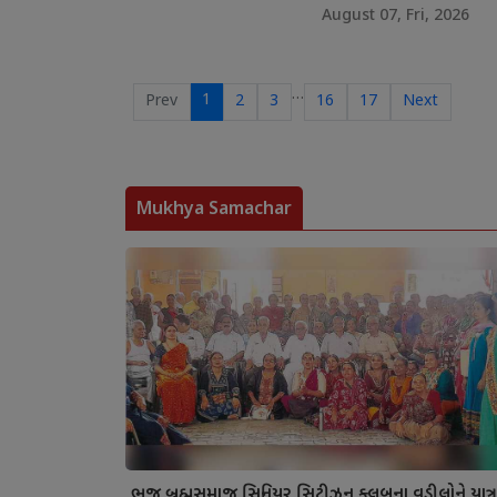
August 07, Fri, 2026
…
1
Prev
2
3
16
17
Next
Mukhya Samachar
ભુજ બ્રહ્મસમાજ સિનિયર સિટીઝન ક્લબના વડીલોને યાત્ર