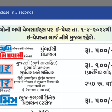
close in 2 seconds
્યુઝ
સ્પોર્ટ્સ ન્યુઝ
તંત્રી લેખ
અવસાન નોંધ
ઈ-પેપર
મંદિરની 21 વિદ્યાર્થિની પર ચંદ્રકોની વર્ષા
્ર જાડેજાનો સૌરાષ્ટ્ર ટીમ છોડવાનો ચોંકાવનારો નિર્ણય