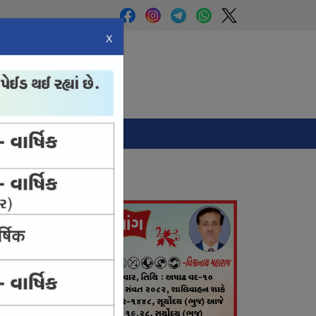
X
Panchang