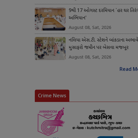
9થી 17 ઓગસ્ટ દરમિયાન `હર ઘર તિરં
અભિયાન'
August 08, Sat, 2026
નલિયા એસ.ટી. સ્ટેશને બાંકડાના અભાવ
મુસાફરો જમીન પર બેસવા મજબૂર
August 08, Sat, 2026
Read M
Crime News