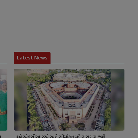
Latest News
ા
હવે એફસીઆરએ અને સીમાંકન મુદ્દે સંસદ ગાજશે