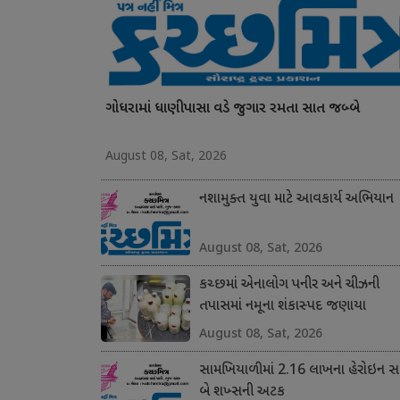
ગોધરામાં ધાણીપાસા વડે જુગાર રમતા સાત જબ્બે
August 08, Sat, 2026
નશામુક્ત યુવા માટે આવકાર્ય અભિયાન
August 08, Sat, 2026
કચ્છમાં એનાલોગ પનીર અને ચીઝની
તપાસમાં નમૂના શંકાસ્પદ જણાયા
August 08, Sat, 2026
સામખિયાળીમાં 2.16 લાખના હેરોઇન સા
બે શખ્સની અટક