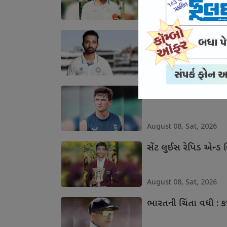
August 08, Sat, 2026
રહાણે ઇટીપીએલ ટી-2
August 08, Sat, 2026
ઇંગ્લેન્ડના બોલર જોન ટર્
August 08, Sat, 2026
સેંટ લુઈસ રેપિડ એન્ડ બ્લ
August 08, Sat, 2026
ભારતની ચિંતા વધી : ક