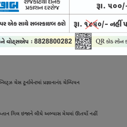
0 લીગ સાથે જોડાયો
નરે માત્ર 2પ વર્ષની વયે નિવૃત્તિ લીધી !
િટ્ઝ ચેસ ટૂર્નામેન્ટમાં પ્રજ્ઞાનાનંદ ચેમ્પિયન
પ્તાન ગિલ ઇજાને લીધે અભ્યાસ મેચમાં ઊતર્યો નહીં