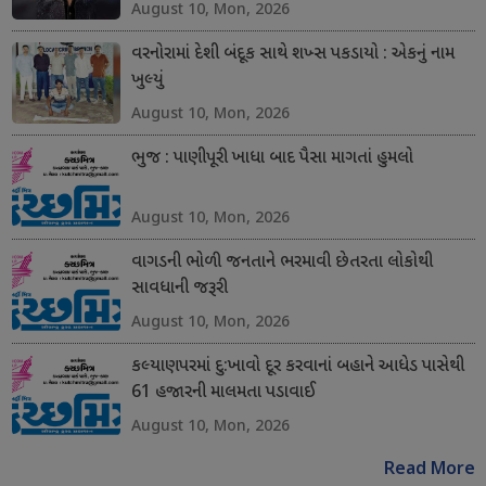
August 10, Mon, 2026
વરનોરામાં દેશી બંદૂક સાથે શખ્સ પકડાયો : એકનું નામ
ખુલ્યું
August 10, Mon, 2026
ભુજ : પાણીપૂરી ખાધા બાદ પૈસા માગતાં હુમલો
August 10, Mon, 2026
વાગડની ભોળી જનતાને ભરમાવી છેતરતા લોકોથી
સાવધાની જરૂરી
August 10, Mon, 2026
કલ્યાણપરમાં દુ:ખાવો દૂર કરવાનાં બહાને આધેડ પાસેથી
61 હજારની માલમતા પડાવાઈ
August 10, Mon, 2026
Read More