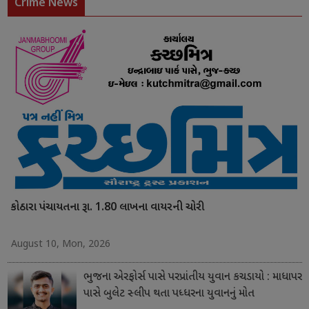
Crime News
કોઠારા પંચાયતના રૂા. 1.80 લાખના વાયરની ચોરી
August 10, Mon, 2026
ભુજના એરફોર્સ પાસે પરપ્રાંતીય યુવાન કચડાયો : માધાપર
પાસે બુલેટ સ્લીપ થતા પધ્ધરના યુવાનનું મોત