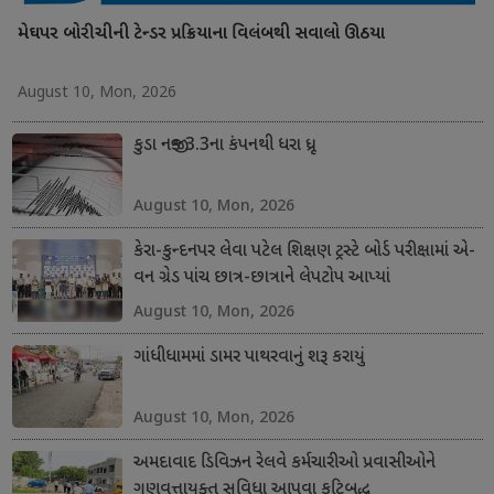
મેઘપર બોરીચીની ટેન્ડર પ્રક્રિયાના વિલંબથી સવાલો ઊઠયા
August 10, Mon, 2026
કુડા નજીક 3.3ના કંપનથી ધરા ધ્રૂજી
August 10, Mon, 2026
કેરા-કુન્દનપર લેવા પટેલ શિક્ષણ ટ્રસ્ટે બોર્ડ પરીક્ષામાં એ-
વન ગ્રેડ પાંચ છાત્ર-છાત્રાને લેપટોપ આપ્યાં
August 10, Mon, 2026
ગાંધીધામમાં ડામર પાથરવાનું શરૂ કરાયું
August 10, Mon, 2026
અમદાવાદ ડિવિઝન રેલવે કર્મચારીઓ પ્રવાસીઓને
ગુણવત્તાયુક્ત સુવિધા આપવા કટિબદ્ધ