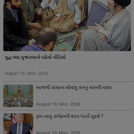
યુદ્ધ બાદ મુજતબાનો પહેલો વીડિયો
August 10, Mon, 2026
આજથી સંસદના ચોમાસુ સત્રનું આખરી ચરણ
August 10, Mon, 2026
ટ્રમ્પ અણુ કાર્યક્રમની શરત પડતી મૂકશે ?
August 10, Mon, 2026