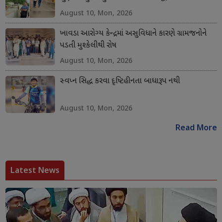
August 10, Mon, 2026
ખાવડા આરોગ્ય કેન્દ્રમાં અસુવિધાને કારણે ગ્રામજનોને
પડતી મુશ્કેલીથી રોષ
August 10, Mon, 2026
સ્વપ્ન સિદ્ધ કરવા દૃષ્ટિહીનતા બાધારૂપ નથી
August 10, Mon, 2026
Read More
Latest News