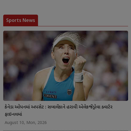
Sports News
કેનેડા ઓપનમાં અપસેટ : સબાલેંકાને હરાવી એલેકજેંડ્રોવા ક્વાર્ટર
ફાઇનલમાં
August 10, Mon, 2026