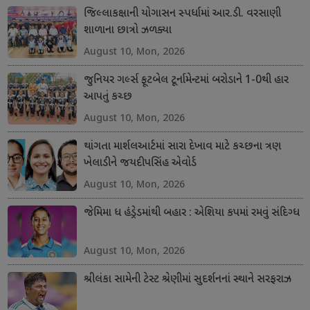
જિલ્લાકક્ષાની યોગાસન સ્પર્ધામાં આર.ડી. વરસાણી
શાળાના છાત્રો ઝળક્યા
August 10, Mon, 2026
જુનિયર ગર્લ્સ ફૂટબેલ ટૂર્નામેન્ટમાં બરોડાને 1-0થી હાર
આપતું કચ્છ
August 10, Mon, 2026
થાંગતા માર્શલઆર્ટમાં સારા દેખાવ માટે કચ્છના ત્રણ
ખેલાડીને જયદીપસિંહ એવોર્ડ
August 10, Mon, 2026
જેમિમા ધ હંડ્રેડમાંથી બહાર : એશિયા કપમાં રમવું સંદિગ્ધ
August 10, Mon, 2026
શ્રીલંકા સામેની ટેસ્ટ શ્રેણીમાં સુદર્શનનાં સ્થાને સરફરાઝ