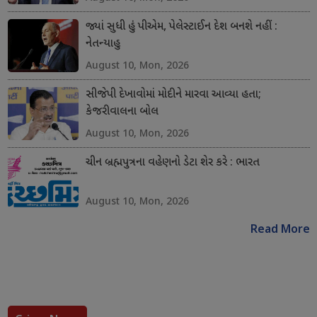
જ્યાં સુધી હું પીએમ, પેલેસ્ટાઈન દેશ બનશે નહીં :
નેતન્યાહુ
August 10, Mon, 2026
સીજેપી દેખાવોમાં મોદીને મારવા આવ્યા હતા;
કેજરીવાલના બોલ
August 10, Mon, 2026
ચીન બ્રહ્મપુત્રના વહેણનો ડેટા શેર કરે : ભારત
August 10, Mon, 2026
Read More