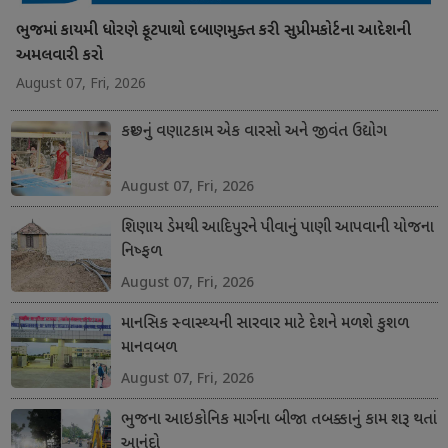
ભુજમાં કાયમી ધોરણે ફૂટપાથો દબાણમુક્ત કરી સુપ્રીમકોર્ટના આદેશની
અમલવારી કરો
August 07, Fri, 2026
કચ્છનું વણાટકામ એક વારસો અને જીવંત ઉદ્યોગ
August 07, Fri, 2026
શિણાય ડેમથી આદિપુરને પીવાનું પાણી આપવાની યોજના
નિષ્ફળ
August 07, Fri, 2026
માનસિક સ્વાસ્થ્યની સારવાર માટે દેશને મળશે કુશળ
માનવબળ
August 07, Fri, 2026
ભુજના આઇકોનિક માર્ગના બીજા તબક્કાનું કામ શરૂ થતાં
આનંદો