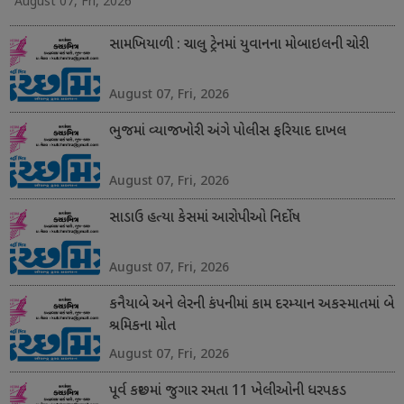
August 07, Fri, 2026
સામખિયાળી : ચાલુ ટ્રેનમાં યુવાનના મોબાઇલની ચોરી
August 07, Fri, 2026
ભુજમાં વ્યાજખોરી અંગે પોલીસ ફરિયાદ દાખલ
August 07, Fri, 2026
સાડાઉ હત્યા કેસમાં આરોપીઓ નિર્દોષ
August 07, Fri, 2026
કનૈયાબે અને લેરની કંપનીમાં કામ દરમ્યાન અકસ્માતમાં બે
શ્રમિકના મોત
August 07, Fri, 2026
પૂર્વ કચ્છમાં જુગાર રમતા 11 ખેલીઓની ધરપકડ