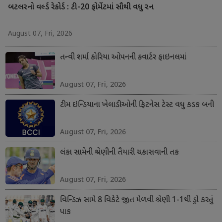
બટલરનો વર્લ્ડ રેકોર્ડ : ટી-20 ફોર્મેટમાં સૌથી વધુ રન
August 07, Fri, 2026
તન્વી શર્મા કોરિયા ઓપનની ક્વાર્ટર ફાઇનલમાં
August 07, Fri, 2026
ટીમ ઇન્ડિયાના ખેલાડીઓની ફિટનેસ ટેસ્ટ વધુ કડક બની
August 07, Fri, 2026
લંકા સામેની શ્રેણીની તૈયારી ચકાસવાની તક
August 07, Fri, 2026
વિન્ડિઝ સામે 8 વિકેટે જીત મેળવી શ્રેણી 1-1થી ડ્રો કરતું
પાક