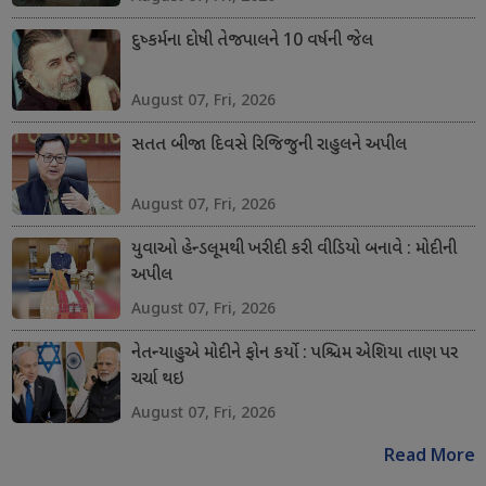
દુષ્કર્મના દોષી તેજપાલને 10 વર્ષની જેલ
August 07, Fri, 2026
સતત બીજા દિવસે રિજિજુની રાહુલને અપીલ
August 07, Fri, 2026
યુવાઓ હેન્ડલૂમથી ખરીદી કરી વીડિયો બનાવે : મોદીની
અપીલ
August 07, Fri, 2026
નેતન્યાહુએ મોદીને ફોન કર્યો : પશ્ચિમ એશિયા તાણ પર
ચર્ચા થઇ
August 07, Fri, 2026
Read More