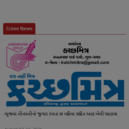
Crime News
ભુજમાં તીનપત્તીનો જુગાર રમતા છ મહિલા સહિત આઠ ખેલી પકડાયા