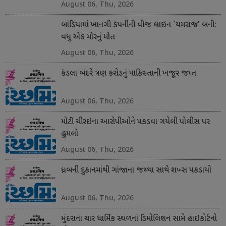
August 06, Thu, 2026
બાંડિયામાં ખાનગી કંપનીની વીજ લાઇન `યમરાજ' બની:
વધુ એક મોરનું મોત
August 06, Thu, 2026
કંડલા બંદરે ત્રણ કરોડનું પાકિસ્તાની ખજૂર જપ્ત
August 06, Thu, 2026
મોટી ચીરઇના આરોપીઓને પકડવા ગયેલી પોલીસ પર
હુમલો
August 06, Thu, 2026
ધ્રબની દુકાનમાંથી ગાંજાના જથ્થા સાથે શખ્સ પકડાયો
August 06, Thu, 2026
મુંદરાના ચાર ધાર્મિક સ્થળનાં ડિમોલિશન સામે હાઇકોર્ટનો