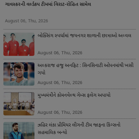
ગાવસ્કરની વર્લ્ડકપ ટીમમાં વિરાટ-રોહિત સામેલ
August 06, Thu, 2026
બોક્સિંગ સ્પર્ધામાં જયનગર શાળાની છાત્રાઓ અવ્વલ
August 06, Thu, 2026
અલ્કરાજ હજુ અનફિટ : સિનસિનાટી ઓપનમાંથી ખસી
ગયો
August 06, Thu, 2026
મુખ્યમંત્રીને કોમનવેલ્થ ગેમ્સ ફલેગ અપાયો
August 06, Thu, 2026
ઝહિર લંકા પ્રીમિયર લીગની ટીમ જાફના કિંગ્સનો
સહમાલિક બન્યો