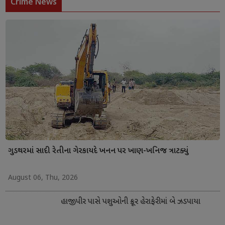
Crime News
ગુડથરમાં સાદી રેતીના ગેરકાયદે ખનન પર ખાણ-ખનિજ ત્રાટક્યું
August 06, Thu, 2026
હાજીપીર પાસે પશુઓની ક્રૂર હેરાફેરીમાં બે ઝડપાયા