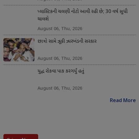
પ્લાસ્ટિકની ચલણી નોટો આવી રહી છે; 30 વર્ષ સુધી
ચાલશે
August 06, Thu, 2026
છાત્રો સામે ઝૂકી ઝારખંડની સરકાર
August 06, Thu, 2026
યુદ્ધ રોકવા પાક કરગર્યું હતું
August 06, Thu, 2026
Read More