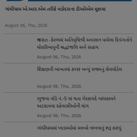
ગાંધીધામ એ.આર.એમ તરીકે વડોદરાના ડીઓએમ મુકાયા
August 06, Thu, 2026
ગુજરાત -કેરળમાં અતિવૃષ્ટિથી અવસાન પામેલા દિવંગતોને
મોરારિબાપુની શ્રદ્ધાંજલિ અને સહાય
August 06, Thu, 2026
શિક્ષણની બાબતમાં કચ્છ બન્યું રાજ્યનું રોલમોડેલ
August 06, Thu, 2026
ભુજના વોર્ડ નં.-5 માં થતા ગેરકાયદે બાંધકામને
અટકાવવા રહેવાસીઓની માંગ
August 06, Thu, 2026
ગાંધીધામમાં ખાડાઓમાં મલબો નાખવાનું શરૂ કરાયું