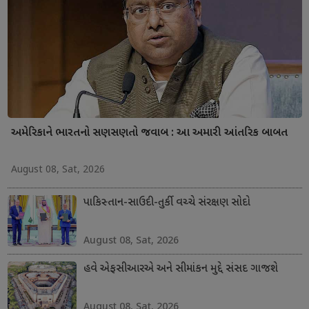
અમેરિકાને ભારતનો સણસણતો જવાબ : આ અમારી આંતરિક બાબત
August 08, Sat, 2026
પાકિસ્તાન-સાઉદી-તુર્કી વચ્ચે સંરક્ષણ સોદો
August 08, Sat, 2026
હવે એફસીઆરએ અને સીમાંકન મુદ્દે સંસદ ગાજશે
August 08, Sat, 2026