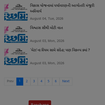
વિકાસ યોજનામાં પર્યાવરણની આગોતરી મંજૂરી
અનિવાર્ય
August 04, Tue, 2026
વિશ્વાસ સૌથી મોટી વાત
August 03, Mon, 2026
`મેટા'ના નિયમ સામે સંદેહ; પણ વિકલ્પ ક્યાં ?
August 03, Mon, 2026
1
Prev
2
3
4
5
6
Next
Panchang