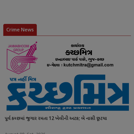
Crime News
પૂર્વ કચ્છમાં જુગાર રમતા 12 ખેલીની અટક; બે નાસી છૂટયા