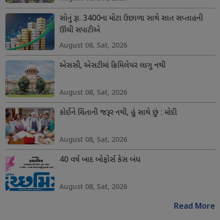
સોનું રૂા. 3400ના મોટા ઉછાળા સાથે સાત સપ્તાહની
ઊંચી સપાટીએ
August 08, Sat, 2026
એસસી, એસટીમાં ક્રિમિલેયર લાગુ નથી
August 08, Sat, 2026
કોઈને ચિંતાની જરૂર નથી, હું સાથે છું : મોદી
August 08, Sat, 2026
40 વર્ષ બાદ બોફોર્સ કેસ બંધ
August 08, Sat, 2026
Read More