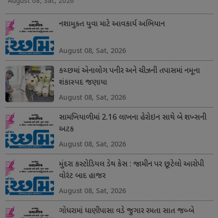
August 08, Sat, 2026
નશામુક્ત યુવા માટે આવકાર્ય અભિયાન
August 08, Sat, 2026
કચ્છમાં એનાલોગ પનીર અને ચીઝની તપાસમાં નમૂના
શંકાસ્પદ જણાયા
August 08, Sat, 2026
સામખિયાળીમાં 2.16 લાખના હેરોઇન સાથે બે શખ્સની
અટક
August 08, Sat, 2026
મુંદરા કસ્ટોડિયલ ડેથ કેસ : જામીન પર છૂટેલો આરોપી
વોરંટ બાદ હાજર
August 08, Sat, 2026
ગોધરામાં ધાણીપાસા વડે જુગાર રમતા સાત જબ્બે