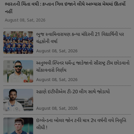
ભારતની ચિંતા વધી : કપ્તાન ગિલ ઇજાને લીધે અભ્યાસ મેચમાં ઊતર્યો
નહીં
August 08, Sat, 2026
ભુજ સ્વામિનારાયણ કન્યા મંદિરની 21 વિદ્યાર્થિની પર
ચંદ્રકોની વર્ષા
August 08, Sat, 2026
અનુભવી સ્પિનર ધર્મેન્દ્ર જાડેજાનો સૌરાષ્ટ્ર ટીમ છોડવાનો
ચોંકાવનારો નિર્ણય
August 08, Sat, 2026
રહાણે ઇટીપીએલ ટી-20 લીગ સાથે જોડાયો
August 08, Sat, 2026
ઇંગ્લેન્ડના બોલર જોન ટર્નરે માત્ર 2પ વર્ષની વયે નિવૃત્તિ
લીધી !