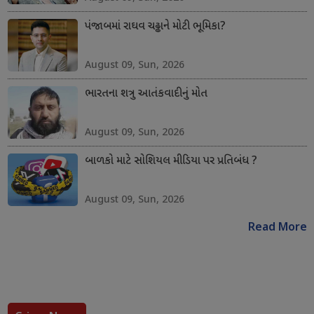
પંજાબમાં રાઘવ ચઢ્ઢાને મોટી ભૂમિકા?
August 09, Sun, 2026
ભારતના શત્રુ આતંકવાદીનું મોત
August 09, Sun, 2026
બાળકો માટે સોશિયલ મીડિયા પર પ્રતિબંધ ?
August 09, Sun, 2026
Read More