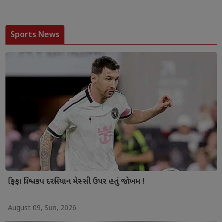
Sports News
ફિફા વિશ્વકપ દરમિયાન મેસ્સી ઉપર હતું જોખમ !
August 09, Sun, 2026