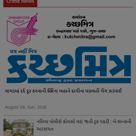
Crime News
વાગડમાં દર્દ દૂર કરવાની વિધિના બહાને દાગીના પડાવતી ગેંગ ઝડપાઈ
August 09, Sun, 2026
નલિયા પોલીસે કોલસો લઇ જતી ટ્રક પકડી : બે શખ્સની
અટકાયત