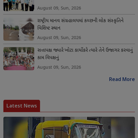
August 09, Sun, 2026
રાષ્ટ્રીય માનવ સંગ્રહાલયમાં કચ્છની લોક સંસ્કૃતિને
વિશિષ્ટ સ્થાન
August 09, Sun, 2026
સત્તાપક્ષ જ્યારે ખોટા કાર્યો કરે ત્યારે તેને ઉજાગર કરવાનું
કામ વિપક્ષનું
August 09, Sun, 2026
Read More
Latest News