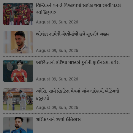
વિન્ડિઝને વન-ડે વિશ્વકપમાં સામેલ થવા રમવી પડશે
ક્વોલિફાયર
August 09, Sun, 2026
શ્રીલંકા સામેની શ્રેણીમાંથી હવે સુદર્શન બહાર
August 09, Sun, 2026
અસ્મિતાનો કોરિયા માસ્ટર્સ ટૂર્નાની ફાઈનલમાં પ્રવેશ
August 09, Sun, 2026
ઓસિ. સામે પ્રેકટિસ મેચમાં બાંગલાદેશથી બેટિંગનો
કડૂસલો
August 09, Sun, 2026
રાશિદ ખાને રચ્યો ઈતિહાસ