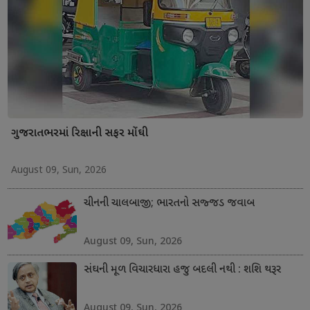
ગુજરાતભરમાં રિક્ષાની સફર મોંઘી
August 09, Sun, 2026
ચીનની ચાલબાજી; ભારતનો સજ્જડ જવાબ
August 09, Sun, 2026
સંઘની મૂળ વિચારધારા હજુ બદલી નથી : શશિ થરૂર
August 09, Sun, 2026