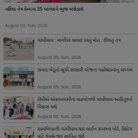
નલિયા નેત્ર કેમ્પના 35 બાળકને ભુજ ખસેડાશે
August 09, Sun, 2026
ગાંધીધામ : માર્ગો પર ભ્રમણ કરતું મોત : ઊંઘતું તંત્ર
August 09, Sun, 2026
સંવાદ ખેડૂતો સુધી સરકારી યોજના પહોંચાડવાનું માધ્યમ
August 09, Sun, 2026
ડીપીએ એસઆરસીના સહયોગથી ગાંધીધામ-આદિપુરનો
વિકાસ થશે
August 09, Sun, 2026
સામખિયાળી-ગાંધીધામ ચાર લાઈન કચ્છના પોર્ટ, ઉદ્યોગ
માટે ગેમચેન્જર સાબિત થશે