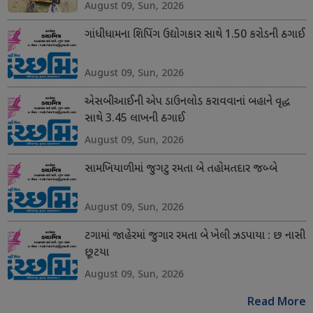
August 09, Sun, 2026
ગાંધીધામના શિપિંગ ઉદ્યોગકાર સાથે 1.50 કરોડની ઠગાઈ
August 09, Sun, 2026
એસબીઆઈની એપ ડાઉનલોડ કરાવવાનાં બહાને વૃદ્ધ
સાથે 3.45 લાખની ઠગાઈ
August 09, Sun, 2026
સામખિયાળીમાં જુગટુ રમતા બે તહોમતદાર જબ્બે
August 09, Sun, 2026
ટગામાં જાહેરમાં જુગાર રમતા બે ખેલી ઝડપાયા : છ નાસી
છૂટયા
August 09, Sun, 2026
Read More