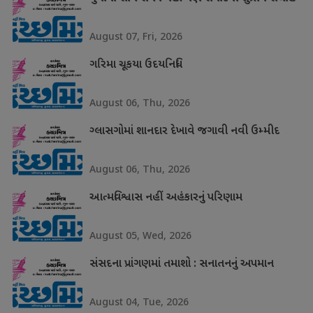
August 07, Fri, 2026
ગરિમા ચૂકયા ઉદયનિધિ
August 06, Thu, 2026
ગ્લાસગોમાં શાનદાર દેખાવે જગાવી નવી ઉમ્મીદ
August 06, Thu, 2026
આત્મવિશ્વાસ નહીં અહંકારનું પરિણામ
August 05, Wed, 2026
સંસદના પ્રાંગણમાં તમાશો : સનાતનનું અપમાન
August 04, Tue, 2026