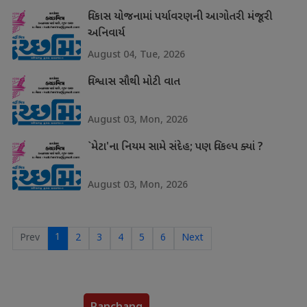
વિકાસ યોજનામાં પર્યાવરણની આગોતરી મંજૂરી
અનિવાર્ય
August 04, Tue, 2026
વિશ્વાસ સૌથી મોટી વાત
August 03, Mon, 2026
`મેટા'ના નિયમ સામે સંદેહ; પણ વિકલ્પ ક્યાં ?
August 03, Mon, 2026
1
Prev
2
3
4
5
6
Next
Panchang