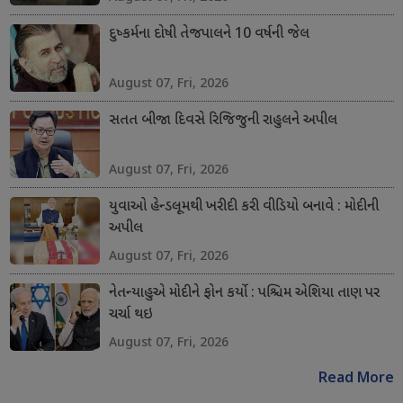
દુષ્કર્મના દોષી તેજપાલને 10 વર્ષની જેલ
August 07, Fri, 2026
સતત બીજા દિવસે રિજિજુની રાહુલને અપીલ
August 07, Fri, 2026
યુવાઓ હેન્ડલૂમથી ખરીદી કરી વીડિયો બનાવે : મોદીની
અપીલ
August 07, Fri, 2026
નેતન્યાહુએ મોદીને ફોન કર્યો : પશ્ચિમ એશિયા તાણ પર
ચર્ચા થઇ
August 07, Fri, 2026
Read More