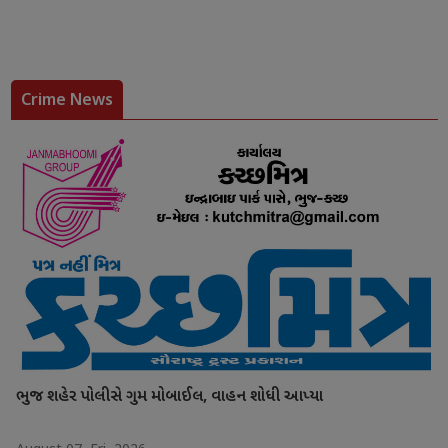
Crime News
ભુજ શહેર પોલીસે ગુમ મોબાઈલ, વાહન શોધી આપ્યા