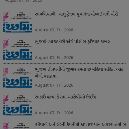
August 07, Fri, 2026
સામખિયાળી : ચાલુ ટ્રેનમાં યુવાનના મોબાઇલની ચોરી
August 07, Fri, 2026
ભુજમાં વ્યાજખોરી અંગે પોલીસ ફરિયાદ દાખલ
August 07, Fri, 2026
ભુજમાં તીનપત્તીનો જુગાર રમતા છ મહિલા સહિત આઠ
ખેલી પકડાયા
August 07, Fri, 2026
સાડાઉ હત્યા કેસમાં આરોપીઓ નિર્દોષ
August 07, Fri, 2026
કનૈયાબે અને લેરની કંપનીમાં કામ દરમ્યાન અકસ્માતમાં બે