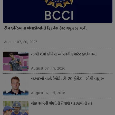
ટીમ ઇન્ડિયાના ખેલાડીઓની ફિટનેસ ટેસ્ટ વધુ કડક બની
August 07, Fri, 2026
તન્વી શર્મા કોરિયા ઓપનની ક્વાર્ટર ફાઇનલમાં
August 07, Fri, 2026
બટલરનો વર્લ્ડ રેકોર્ડ : ટી-20 ફોર્મેટમાં સૌથી વધુ રન
August 07, Fri, 2026
લંકા સામેની શ્રેણીની તૈયારી ચકાસવાની તક