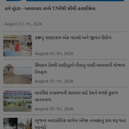
હવે મુંદરા - અમદાવાદ વચ્ચે 17મીથી સીધી હવાઈસેવા
August 07, Fri, 2026
કચ્છનું વણાટકામ એક વારસો અને જીવંત ઉદ્યોગ
August 07, Fri, 2026
શિણાય ડેમથી આદિપુરને પીવાનું પાણી આપવાની યોજના
નિષ્ફળ
August 07, Fri, 2026
માનસિક સ્વાસ્થ્યની સારવાર માટે દેશને મળશે કુશળ
માનવબળ
August 07, Fri, 2026
ભુજના આઇકોનિક માર્ગના બીજા તબક્કાનું કામ શરૂ થતાં
આનંદો