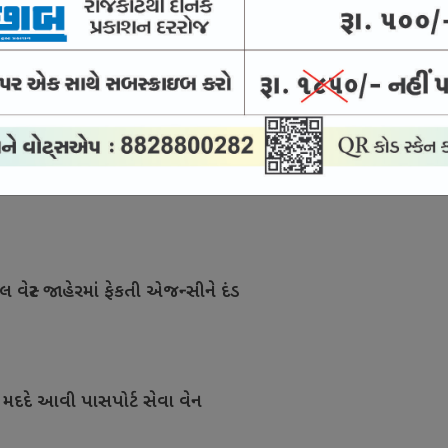
ં થતા ગેરકાયદે બાંધકામને અટકાવવા રહેવાસીઓની માંગ
મલબો નાખવાનું શરૂ કરાયું
 વેસ્ટ જાહેરમાં ફેકતી એજન્સીને દંડ
રની મદદે આવી પાસપોર્ટ સેવા વેન