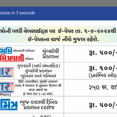
close in 2 seconds
્યુઝ
સ્પોર્ટ્સ ન્યુઝ
તંત્રી લેખ
અવસાન નોંધ
ઈ-પેપર
ૃષ્ટિથી અવસાન પામેલા દિવંગતોને મોરારિબાપુની
 બન્યું રાજ્યનું રોલમોડેલ