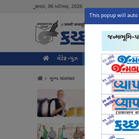
06
2026
ગુરુવાર,
ઑગસ્ટ,
This popup will auto 
લેટેસ્ટ ન્યુઝ
મુખ્ય સમાચાર
ક્રાઇમ ન
મુખ્ય સમાચાર
ગુજરાત -કેરળમાં અતિવ
શ્રદ્ધાંજલિ અને સહાય
August 06, Thu, 2026
શિક્ષણની બાબતમાં કચ્છ