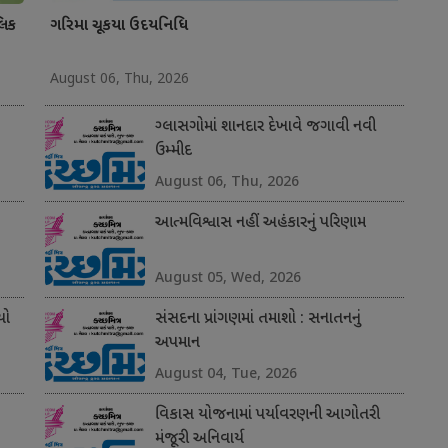
લિક
ગરિમા ચૂકયા ઉદયનિધિ
August 06, Thu, 2026
ગ્લાસગોમાં શાનદાર દેખાવે જગાવી નવી
ઉમ્મીદ
August 06, Thu, 2026
આત્મવિશ્વાસ નહીં અહંકારનું પરિણામ
August 05, Wed, 2026
યો
સંસદના પ્રાંગણમાં તમાશો : સનાતનનું
અપમાન
August 04, Tue, 2026
વિકાસ યોજનામાં પર્યાવરણની આગોતરી
મંજૂરી અનિવાર્ય