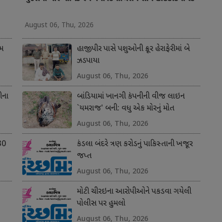
August 06, Thu, 2026
ીમ
હાજીપીર પાસે પશુઓની ક્રૂર હેરાફેરીમાં બે
ઝડપાયા
August 06, Thu, 2026
ીના
બાંડિયામાં ખાનગી કંપનીની વીજ લાઇન
`યમરાજ' બની: વધુ એક મોરનું મોત
August 06, Thu, 2026
30
કંડલા બંદરે ત્રણ કરોડનું પાકિસ્તાની ખજૂર
જપ્ત
August 06, Thu, 2026
મોટી ચીરઇના આરોપીઓને પકડવા ગયેલી
પોલીસ પર હુમલો
August 06, Thu, 2026