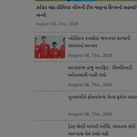
ઝહિર લંકા પ્રીમિયર લીગની ટીમ જાફના કિંગ્સનો સહમા
બન્યો
August 06, Thu, 2026
બોક્સિંગ સ્પર્ધામાં જયનગર શાળાની
છાત્રાઓ અવ્વલ
August 06, Thu, 2026
અલ્કરાજ હજુ અનફિટ : સિનસિનાટી
ઓપનમાંથી ખસી ગયો
August 06, Thu, 2026
મુખ્યમંત્રીને કોમનવેલ્થ ગેમ્સ ફલેગ અપા
August 06, Thu, 2026
ટેસ્ટ શ્રેણી અગાઉ ઓસિ. ભારતમાં કોઈ
અભ્યાસ મેચ રમશે નહીં