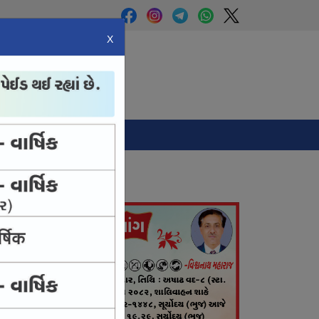
X
Panchang