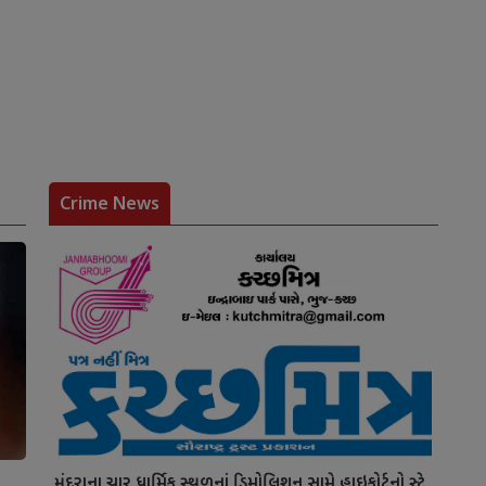
Crime News
મુંદરાના ચાર ધાર્મિક સ્થળનાં ડિમોલિશન સામે હાઇકોર્ટનો સ્ટે