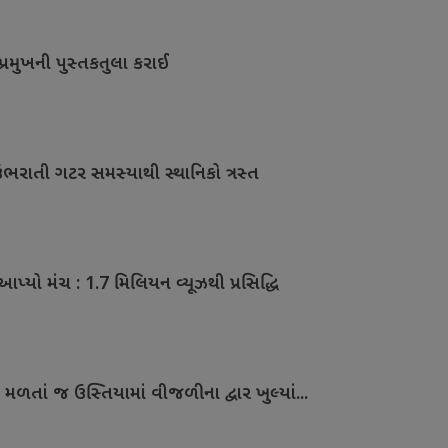
પ્રમુખની પુસ્તકતુલા કરાઈ
 ઉભરાતી ગટર સમસ્યાથી સ્થાનિકો ત્રસ્ત
પ્યો મંચ : 1.7 મિલિયન વ્યૂઝથી પ્રસિદ્ધિ
મળતાં જ ઉસ્તિયામાં વીજળીના દ્વાર ખુલ્યાં...