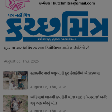
મુંદરાના ચાર ધાર્મિક સ્થળનાં ડિમોલિશન સામે હાઇકોર્ટનો સ્ટે
August 06, Thu, 2026
હાજીપીર પાસે પશુઓની ક્રૂર હેરાફેરીમાં બે ઝડપાયા
August 06, Thu, 2026
બાંડિયામાં ખાનગી કંપનીની વીજ લાઇન `યમરાજ' બની:
વધુ એક મોરનું મોત
August 06, Thu, 2026