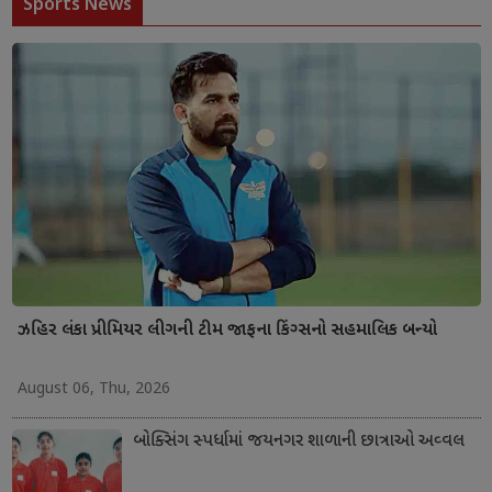
Sports News
ઝહિર લંકા પ્રીમિયર લીગની ટીમ જાફના કિંગ્સનો સહમાલિક બન્યો
August 06, Thu, 2026
બોક્સિંગ સ્પર્ધામાં જયનગર શાળાની છાત્રાઓ અવ્વલ