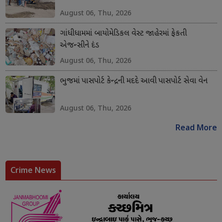
August 06, Thu, 2026
ગાંધીધામમાં બાયોમેડિકલ વેસ્ટ જાહેરમાં ફેકતી
એજન્સીને દંડ
August 06, Thu, 2026
ભુજમાં પાસપોર્ટ કેન્દ્રની મદદે આવી પાસપોર્ટ સેવા વેન
August 06, Thu, 2026
Read More
Crime News