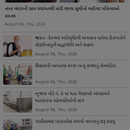
નાના બંદરાની ગ્રામ પંચાયતથી માંડી શાળા સુધીનો વહીવટ મહિલાઓ
હસ્તક
August 06, Thu, 2026
ગુજરાત -કેરળમાં અતિવૃષ્ટિથી અવસાન પામેલા દિવંગતોને
મોરારિબાપુની શ્રદ્ધાંજલિ અને સહાય
August 06, Thu, 2026
શિક્ષણની બાબતમાં કચ્છ બન્યું રાજ્યનું રોલમોડેલ
August 06, Thu, 2026
ભુજના વોર્ડ નં.-5 માં થતા ગેરકાયદે બાંધકામને
અટકાવવા રહેવાસીઓની માંગ
August 06, Thu, 2026
ગાંધીધામમાં ખાડાઓમાં મલબો નાખવાનું શરૂ કરાયું