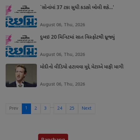
`સોનાંમાં 37 ટકા સુધી કડાકો બોલી શકે...'
August 06, Thu, 2026
દુબઇ 20 મિનિટમાં સાત વિસ્ફોટથી ધ્રૂજ્યું
August 06, Thu, 2026
મોદીનો વીડિયો હટાવવા મુદ્દે મેટાએ માફી માગી
August 06, Thu, 2026
…
1
Prev
2
3
24
25
Next
Panchang