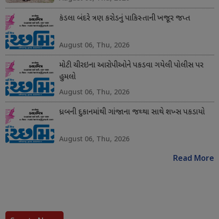
કંડલા બંદરે ત્રણ કરોડનું પાકિસ્તાની ખજૂર જપ્ત
August 06, Thu, 2026
મોટી ચીરઇના આરોપીઓને પકડવા ગયેલી પોલીસ પર
હુમલો
August 06, Thu, 2026
ધ્રબની દુકાનમાંથી ગાંજાના જથ્થા સાથે શખ્સ પકડાયો
August 06, Thu, 2026
Read More