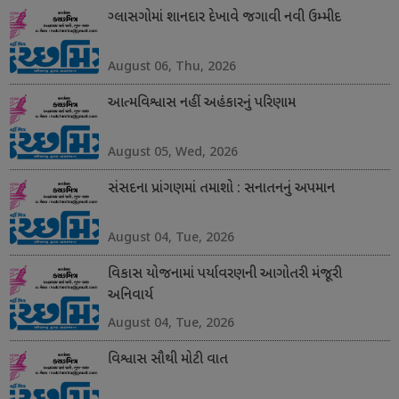
ગ્લાસગોમાં શાનદાર દેખાવે જગાવી નવી ઉમ્મીદ
August 06, Thu, 2026
આત્મવિશ્વાસ નહીં અહંકારનું પરિણામ
August 05, Wed, 2026
સંસદના પ્રાંગણમાં તમાશો : સનાતનનું અપમાન
August 04, Tue, 2026
વિકાસ યોજનામાં પર્યાવરણની આગોતરી મંજૂરી
અનિવાર્ય
August 04, Tue, 2026
વિશ્વાસ સૌથી મોટી વાત