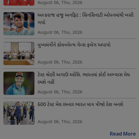
August 06, Thu, 2026
અલ્કરાજ હજુ અનફિટ : સિનસિનાટી ઓપનમાંથી ખસી
ગયો
August 06, Thu, 2026
મુખ્યમંત્રીને કોમનવેલ્થ ગેમ્સ ફલેગ અપાયો
August 06, Thu, 2026
ટેસ્ટ શ્રેણી અગાઉ ઓસિ. ભારતમાં કોઈ અભ્યાસ મેચ
રમશે નહીં
August 06, Thu, 2026
600 ટેસ્ટ મેચ રમનાર ભારત માત્ર ત્રીજો દેશ બનશે
August 06, Thu, 2026
Read More