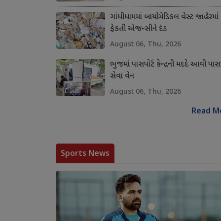
ગાંધીધામમાં બાયોમેડિકલ વેસ્ટ જાહેરમાં
ફેકતી એજન્સીને દંડ
August 06, Thu, 2026
ભુજમાં પાસપોર્ટ કેન્દ્રની મદદે આવી પાસપ
સેવા વેન
August 06, Thu, 2026
Read M
Sports News