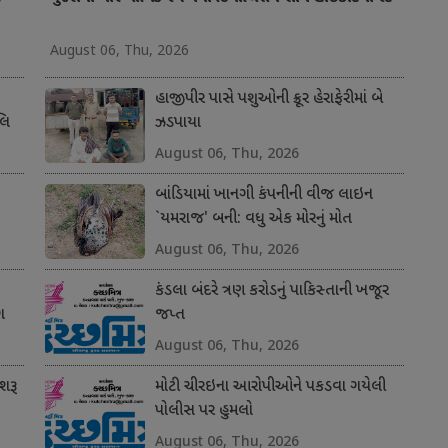
August 06, Thu, 2026
હાજીપીર પાસે પશુઓની ક્રૂર હેરાફેરીમાં બે
લિ
ઝડપાયા
August 06, Thu, 2026
બાંડિયામાં ખાનગી કંપનીની વીજ લાઇન
`યમરાજ' બની: વધુ એક મોરનું મોત
August 06, Thu, 2026
કંડલા બંદરે ત્રણ કરોડનું પાકિસ્તાની ખજૂર
ગ
જપ્ત
August 06, Thu, 2026
શરૂ
મોટી ચીરઇના આરોપીઓને પકડવા ગયેલી
પોલીસ પર હુમલો
August 06, Thu, 2026