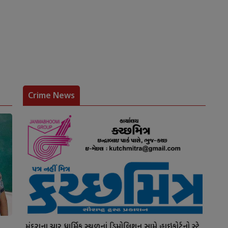
Crime News
ટ
મુંદરાના ચાર ધાર્મિક સ્થળનાં ડિમોલિશન સામે હાઇકોર્ટનો સ્ટે