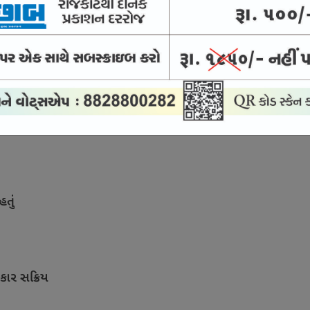
 આવી રહી છે; 30 વર્ષ સુધી ચાલશે
ંડની સરકાર
હતું
કાર સક્રિય