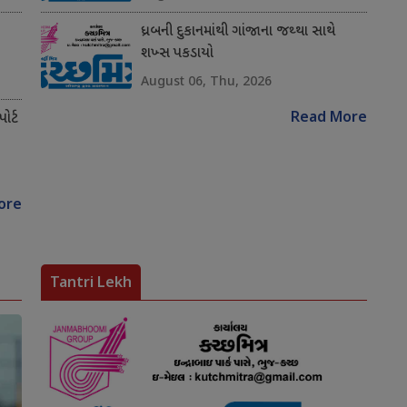
ધ્રબની દુકાનમાંથી ગાંજાના જથ્થા સાથે
શખ્સ પકડાયો
August 06, Thu, 2026
Read More
ોર્ટ
ore
Tantri Lekh