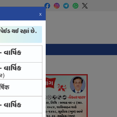
X
Panchang