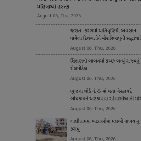
મહિલાઓ હસ્તક
August 06, Thu, 2026
ગુજરાત -કેરળમાં અતિવૃષ્ટિથી અવસાન
પામેલા દિવંગતોને મોરારિબાપુની શ્રદ્ધાંજ
અને સહાય
August 06, Thu, 2026
શિક્ષણની બાબતમાં કચ્છ બન્યું રાજ્યનું
રોલમોડેલ
August 06, Thu, 2026
ભુજના વોર્ડ નં.-5 માં થતા ગેરકાયદે
બાંધકામને અટકાવવા રહેવાસીઓની માં
August 06, Thu, 2026
ગાંધીધામમાં ખાડાઓમાં મલબો નાખવાનું 
કરાયું
August 06, Thu, 2026