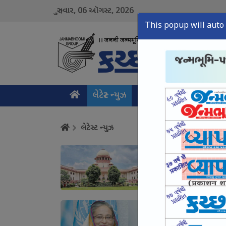
06
2026
ગુરુવાર,
ઑગસ્ટ,
This popup will auto 
લેટેસ્ટ ન્યુઝ
મુખ્ય સમાચાર
ક્રાઇમ ન
લેટેસ્ટ ન્યુઝ
સરકાર યુવાનો સામે આક્
August 06, Thu, 2026
હત્યા થાય તોયે બાંગ