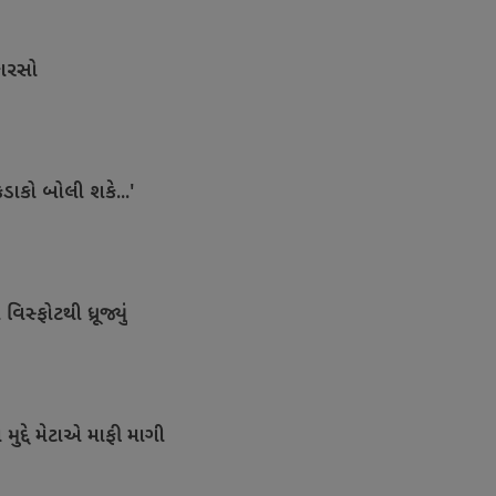
કારસો
કડાકો બોલી શકે...'
સ્ફોટથી ધ્રૂજ્યું
ુદ્દે મેટાએ માફી માગી