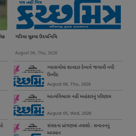
લિક
ગરિમા ચૂકયા ઉદયનિધિ
August 06, Thu, 2026
ગ્લાસગોમાં શાનદાર દેખાવે જગાવી નવી
ઉમ્મીદ
August 06, Thu, 2026
આત્મવિશ્વાસ નહીં અહંકારનું પરિણામ
August 05, Wed, 2026
યો
સંસદના પ્રાંગણમાં તમાશો : સનાતનનું
અપમાન