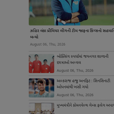
ઝહિર લંકા પ્રીમિયર લીગની ટીમ જાફના કિંગ્સનો સહમા
બન્યો
August 06, Thu, 2026
બોક્સિંગ સ્પર્ધામાં જયનગર શાળાની
છાત્રાઓ અવ્વલ
August 06, Thu, 2026
અલ્કરાજ હજુ અનફિટ : સિનસિનાટી
ઓપનમાંથી ખસી ગયો
August 06, Thu, 2026
મુખ્યમંત્રીને કોમનવેલ્થ ગેમ્સ ફલેગ અપા