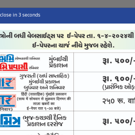
close in 2 seconds
્યુઝ
સ્પોર્ટ્સ ન્યુઝ
તંત્રી લેખ
અવસાન નોંધ
ઈ-પેપર
રમક ન બને : સુપ્રીમ
લાદેશ જઇશ : હસીના