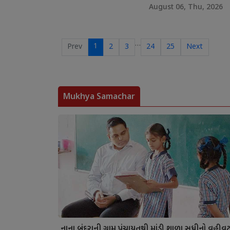
August 06, Thu, 2026
…
1
Prev
2
3
24
25
Next
Mukhya Samachar
નાના બંદરાની ગ્રામ પંચાયતથી માંડી શાળા સુધીનો વહીવ