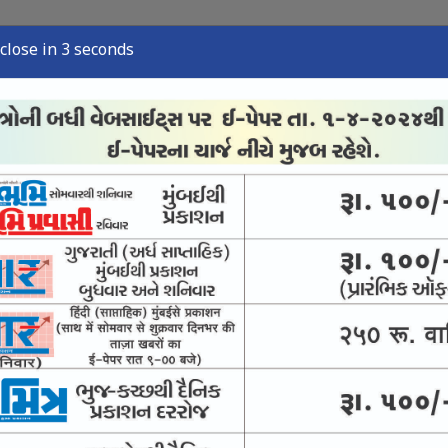
close in 2 seconds
્યુઝ
સ્પોર્ટ્સ ન્યુઝ
તંત્રી લેખ
અવસાન નોંધ
ઈ-પેપર