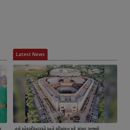
Latest News
ા
હવે એફસીઆરએ અને સીમાંકન મુદ્દે સંસદ ગાજશે