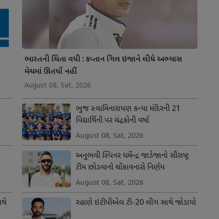
ભારતની ચિંતા વધી : કપ્તાન ગિલ ઇજાને લીધે અભ્યાસ
મેચમાં ઊતર્યો નહીં
August 08, Sat, 2026
ભુજ સ્વામિનારાયણ કન્યા મંદિરની 21
વિદ્યાર્થિની પર ચંદ્રકોની વર્ષા
August 08, Sat, 2026
અનુભવી સ્પિનર ધર્મેન્દ્ર જાડેજાનો સૌરાષ્ટ્ર
ટીમ છોડવાનો ચોંકાવનારો નિર્ણય
August 08, Sat, 2026
થે
રહાણે ઇટીપીએલ ટી-20 લીગ સાથે જોડાયો