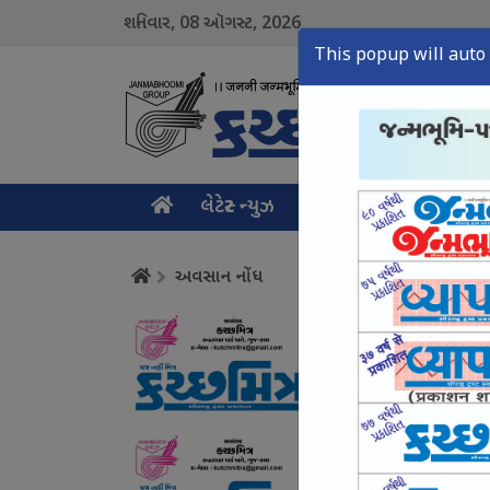
08
2026
શનિવાર,
ઑગસ્ટ,
This popup will auto 
લેટેસ્ટ ન્યુઝ
મુખ્ય સમાચાર
ક્રાઇમ ન
અવસાન નોંધ
અવસાન નોંધ
August 08, Sat, 2026
અવસાન નોંધ