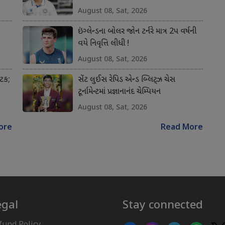
August 08, Sat, 2026
ઇંગ્લેન્ડના બોલર જોન ટર્નરે માત્ર 2પ વર્ષની
વયે નિવૃત્તિ લીધી !
August 08, Sat, 2026
અટક;
સેંટ લુઈસ રેપિડ એન્ડ બ્લિટ્ઝ ચેસ
ટૂર્નામેન્ટમાં પ્રજ્ઞાનાનંદ ચેમ્પિયન
August 08, Sat, 2026
ore
Read More
egal
Stay connected
fund Policy