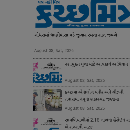
ગોધરામાં ધાણીપાસા વડે જુગાર રમતા સાત જબ્બે
August 08, Sat, 2026
નશામુક્ત યુવા માટે આવકાર્ય અભિયાન
August 08, Sat, 2026
કચ્છમાં એનાલોગ પનીર અને ચીઝની
તપાસમાં નમૂના શંકાસ્પદ જણાયા
August 08, Sat, 2026
સામખિયાળીમાં 2.16 લાખના હેરોઇન સા
બે શખ્સની અટક