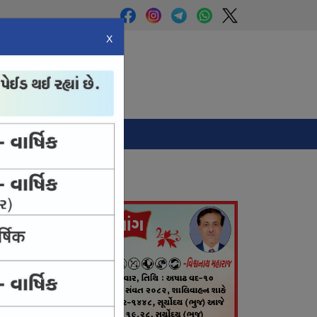
X
Panchang