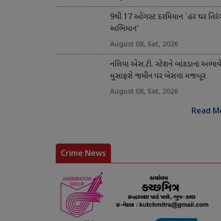
9થી 17 ઓગસ્ટ દરમિયાન `હર ઘર તિરં
અભિયાન'
August 08, Sat, 2026
નલિયા એસ.ટી. સ્ટેશને બાંકડાના અભાવ
મુસાફરો જમીન પર બેસવા મજબૂર
August 08, Sat, 2026
Read M
Crime News