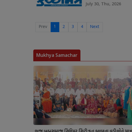
July 30, Thu, 2026
1
Prev
2
3
4
Next
Mukhya Samachar
ભુજ બ્રહ્મસમાજ સિનિયર સિટીઝન ક્લબના વડીલોને યાત્ર