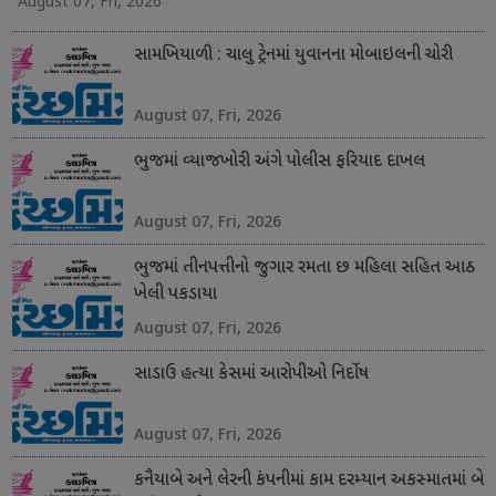
August 07, Fri, 2026
સામખિયાળી : ચાલુ ટ્રેનમાં યુવાનના મોબાઇલની ચોરી
August 07, Fri, 2026
ભુજમાં વ્યાજખોરી અંગે પોલીસ ફરિયાદ દાખલ
August 07, Fri, 2026
ભુજમાં તીનપત્તીનો જુગાર રમતા છ મહિલા સહિત આઠ
ખેલી પકડાયા
August 07, Fri, 2026
સાડાઉ હત્યા કેસમાં આરોપીઓ નિર્દોષ
August 07, Fri, 2026
કનૈયાબે અને લેરની કંપનીમાં કામ દરમ્યાન અકસ્માતમાં બે