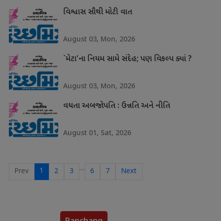
વિશ્વાસ સૌથી મોટી વાત
August 03, Mon, 2026
`મેટા'ના નિયમ સામે સંદેહ; પણ વિકલ્પ ક્યાં ?
August 03, Mon, 2026
વધતા અબજોપતિ : ઉન્નતિ અને નીતિ
August 01, Sat, 2026
…
1
Prev
2
3
6
7
Next
Panchang