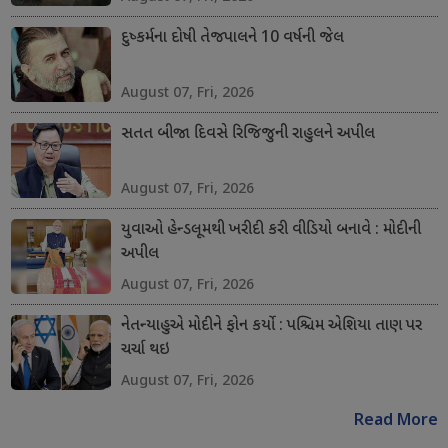
દુષ્કર્મના દોષી તેજપાલને 10 વર્ષની જેલ
August 07, Fri, 2026
સતત બીજા દિવસે રિજિજુની રાહુલને અપીલ
August 07, Fri, 2026
યુવાઓ હેન્ડલૂમથી ખરીદી કરી વીડિયો બનાવે : મોદીની
અપીલ
August 07, Fri, 2026
નેતન્યાહુએ મોદીને ફોન કર્યો : પશ્ચિમ એશિયા તાણ પર
ચર્ચા થઇ
August 07, Fri, 2026
Read More