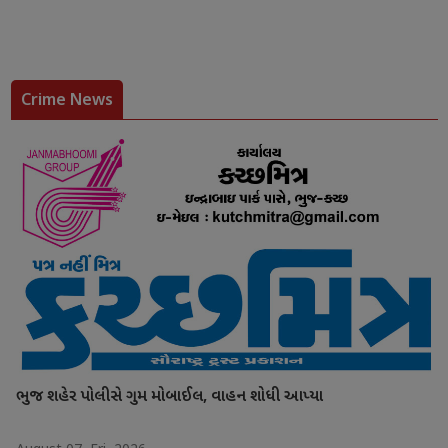
Crime News
ભુજ શહેર પોલીસે ગુમ મોબાઈલ, વાહન શોધી આપ્યા