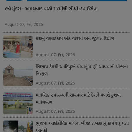
હવે મુંદરા - અમદાવાદ વચ્ચે 17મીથી સીધી હવાઈસેવા
August 07, Fri, 2026
કચ્છનું વણાટકામ એક વારસો અને જીવંત ઉદ્યોગ
August 07, Fri, 2026
શિણાય ડેમથી આદિપુરને પીવાનું પાણી આપવાની યોજના
નિષ્ફળ
August 07, Fri, 2026
માનસિક સ્વાસ્થ્યની સારવાર માટે દેશને મળશે કુશળ
માનવબળ
August 07, Fri, 2026
ભુજના આઇકોનિક માર્ગના બીજા તબક્કાનું કામ શરૂ થતાં
આનંદો