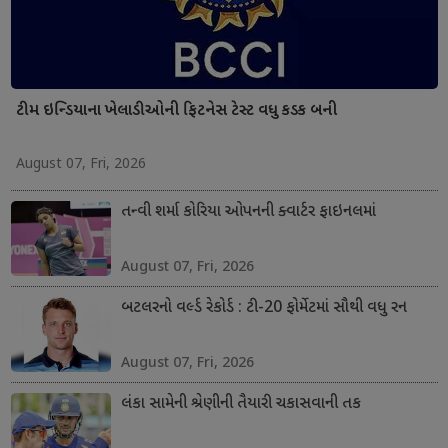
ટીમ ઇન્ડિયાના ખેલાડીઓની ફિટનેસ ટેસ્ટ વધુ કડક બની
August 07, Fri, 2026
તન્વી શર્મા કોરિયા ઓપનની ક્વાર્ટર ફાઇનલમાં
August 07, Fri, 2026
બટલરનો વર્લ્ડ રેકોર્ડ : ટી-20 ફોર્મેટમાં સૌથી વધુ રન
August 07, Fri, 2026
લંકા સામેની શ્રેણીની તૈયારી ચકાસવાની તક