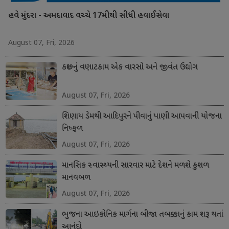
હવે મુંદરા - અમદાવાદ વચ્ચે 17મીથી સીધી હવાઈસેવા
August 07, Fri, 2026
કચ્છનું વણાટકામ એક વારસો અને જીવંત ઉદ્યોગ
August 07, Fri, 2026
શિણાય ડેમથી આદિપુરને પીવાનું પાણી આપવાની યોજના
નિષ્ફળ
August 07, Fri, 2026
માનસિક સ્વાસ્થ્યની સારવાર માટે દેશને મળશે કુશળ
માનવબળ
August 07, Fri, 2026
ભુજના આઇકોનિક માર્ગના બીજા તબક્કાનું કામ શરૂ થતાં
આનંદો