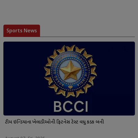
Sports News
ટીમ ઇન્ડિયાના ખેલાડીઓની ફિટનેસ ટેસ્ટ વધુ કડક બની