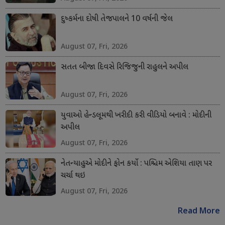
દુષ્કર્મના દોષી તેજપાલને 10 વર્ષની જેલ
August 07, Fri, 2026
સતત બીજા દિવસે રિજિજુની રાહુલને અપીલ
August 07, Fri, 2026
યુવાઓ હેન્ડલૂમથી ખરીદી કરી વીડિયો બનાવે : મોદીની
અપીલ
August 07, Fri, 2026
નેતન્યાહુએ મોદીને ફોન કર્યો : પશ્ચિમ એશિયા તાણ પર
ચર્ચા થઇ
August 07, Fri, 2026
Read More