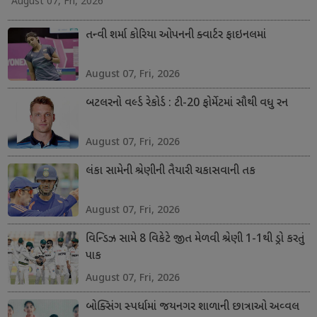
August 07, Fri, 2026
તન્વી શર્મા કોરિયા ઓપનની ક્વાર્ટર ફાઇનલમાં
August 07, Fri, 2026
બટલરનો વર્લ્ડ રેકોર્ડ : ટી-20 ફોર્મેટમાં સૌથી વધુ રન
August 07, Fri, 2026
લંકા સામેની શ્રેણીની તૈયારી ચકાસવાની તક
August 07, Fri, 2026
વિન્ડિઝ સામે 8 વિકેટે જીત મેળવી શ્રેણી 1-1થી ડ્રો કરતું
પાક
August 07, Fri, 2026
બોક્સિંગ સ્પર્ધામાં જયનગર શાળાની છાત્રાઓ અવ્વલ