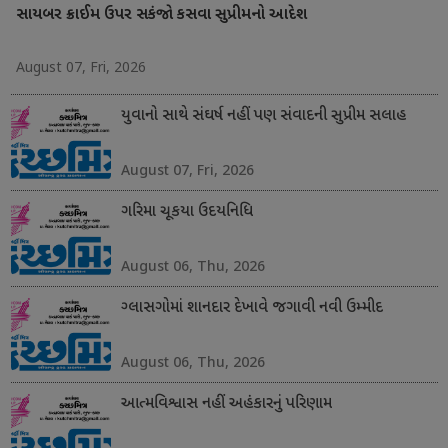
સાયબર ક્રાઈમ ઉપર સકંજો કસવા સુપ્રીમનો આદેશ
August 07, Fri, 2026
યુવાનો સાથે સંઘર્ષ નહીં પણ સંવાદની સુપ્રીમ સલાહ
August 07, Fri, 2026
ગરિમા ચૂકયા ઉદયનિધિ
August 06, Thu, 2026
ગ્લાસગોમાં શાનદાર દેખાવે જગાવી નવી ઉમ્મીદ
August 06, Thu, 2026
આત્મવિશ્વાસ નહીં અહંકારનું પરિણામ