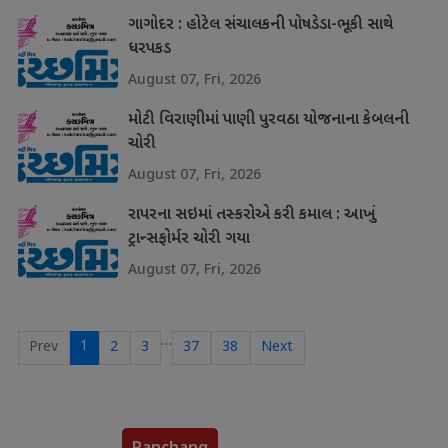
ગાગોદર : હોટેલ સંચાલકની પોષડેડા-ભૂકી સાથે
ધરપકડ
August 07, Fri, 2026
મોટી વિરાણીમાં પાણી પુરવઠા યોજનાના કેબલની
ચોરી
August 07, Fri, 2026
રાપરના સઇમાં તસ્કરોએ કરી કમાલ : આખું
ટ્રાન્સફોર્મર ચોરી ગયા
August 07, Fri, 2026
…
1
Prev
2
3
37
38
Next
Panchang