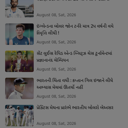
August 08, Sat, 2026
ઇંગ્લેન્ડના બોલર જોન ટર્નરે માત્ર 2પ વર્ષની વયે
નિવૃત્તિ લીધી !
August 08, Sat, 2026
સેંટ લુઈસ રેપિડ એન્ડ બ્લિટ્ઝ ચેસ ટૂર્નામેન્ટમાં
પ્રજ્ઞાનાનંદ ચેમ્પિયન
August 08, Sat, 2026
ભારતની ચિંતા વધી : કપ્તાન ગિલ ઇજાને લીધે
અભ્યાસ મેચમાં ઊતર્યો નહીં
August 08, Sat, 2026
પ્રેક્ટિસ મેચના પ્રારંભે ભારતીય બોલરો બેઅસર
August 08, Sat, 2026