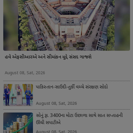
હવે એફસીઆરએ અને સીમાંકન મુદ્દે સંસદ ગાજશે
August 08, Sat, 2026
પાકિસ્તાન-સાઉદી-તુર્કી વચ્ચે સંરક્ષણ સોદો
August 08, Sat, 2026
સોનું રૂા. 3400ના મોટા ઉછાળા સાથે સાત સપ્તાહની
ઊંચી સપાટીએ
August 08, Sat, 2026