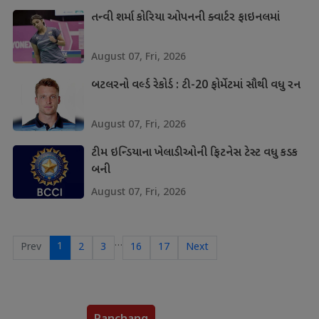
તન્વી શર્મા કોરિયા ઓપનની ક્વાર્ટર ફાઇનલમાં
August 07, Fri, 2026
બટલરનો વર્લ્ડ રેકોર્ડ : ટી-20 ફોર્મેટમાં સૌથી વધુ રન
August 07, Fri, 2026
ટીમ ઇન્ડિયાના ખેલાડીઓની ફિટનેસ ટેસ્ટ વધુ કડક
બની
August 07, Fri, 2026
…
1
Prev
2
3
16
17
Next
Panchang