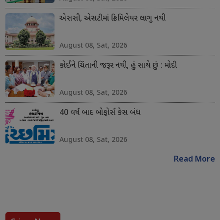
એસસી, એસટીમાં ક્રિમિલેયર લાગુ નથી
August 08, Sat, 2026
કોઈને ચિંતાની જરૂર નથી, હું સાથે છું : મોદી
August 08, Sat, 2026
40 વર્ષ બાદ બોફોર્સ કેસ બંધ
August 08, Sat, 2026
Read More