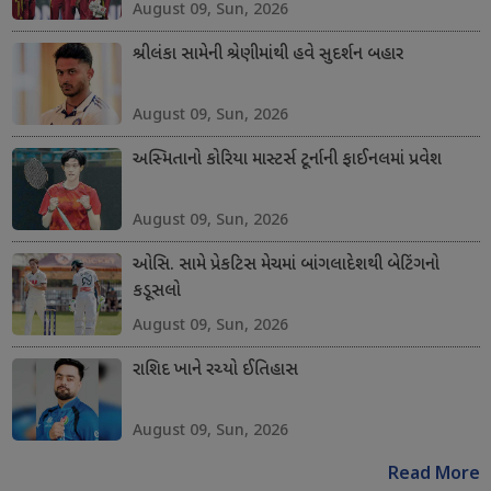
August 09, Sun, 2026
શ્રીલંકા સામેની શ્રેણીમાંથી હવે સુદર્શન બહાર
August 09, Sun, 2026
અસ્મિતાનો કોરિયા માસ્ટર્સ ટૂર્નાની ફાઈનલમાં પ્રવેશ
August 09, Sun, 2026
ઓસિ. સામે પ્રેકટિસ મેચમાં બાંગલાદેશથી બેટિંગનો
કડૂસલો
August 09, Sun, 2026
રાશિદ ખાને રચ્યો ઈતિહાસ
August 09, Sun, 2026
Read More