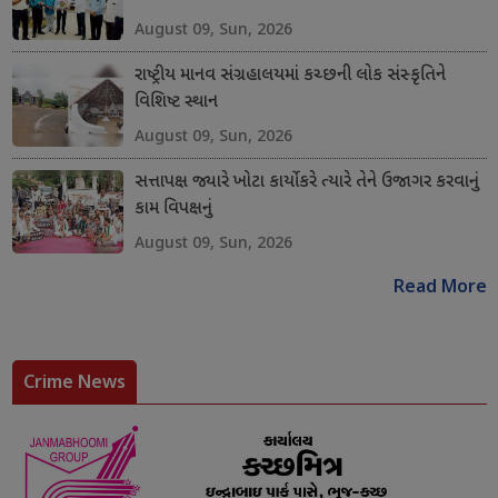
August 09, Sun, 2026
રાષ્ટ્રીય માનવ સંગ્રહાલયમાં કચ્છની લોક સંસ્કૃતિને
વિશિષ્ટ સ્થાન
August 09, Sun, 2026
સત્તાપક્ષ જ્યારે ખોટા કાર્યો કરે ત્યારે તેને ઉજાગર કરવાનું
કામ વિપક્ષનું
August 09, Sun, 2026
Read More
Crime News