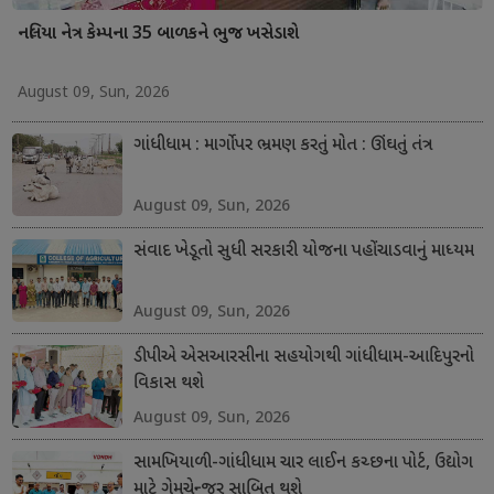
નલિયા નેત્ર કેમ્પના 35 બાળકને ભુજ ખસેડાશે
August 09, Sun, 2026
ગાંધીધામ : માર્ગો પર ભ્રમણ કરતું મોત : ઊંઘતું તંત્ર
August 09, Sun, 2026
સંવાદ ખેડૂતો સુધી સરકારી યોજના પહોંચાડવાનું માધ્યમ
August 09, Sun, 2026
ડીપીએ એસઆરસીના સહયોગથી ગાંધીધામ-આદિપુરનો
વિકાસ થશે
August 09, Sun, 2026
સામખિયાળી-ગાંધીધામ ચાર લાઈન કચ્છના પોર્ટ, ઉદ્યોગ
માટે ગેમચેન્જર સાબિત થશે