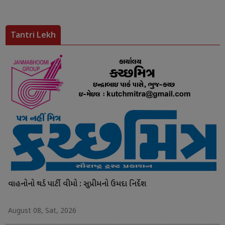
Tantri Lekh
વાહનોનો થર્ડ પાર્ટી વીમો : સુપ્રીમનો ઉમદા નિર્દેશ
August 08, Sat, 2026