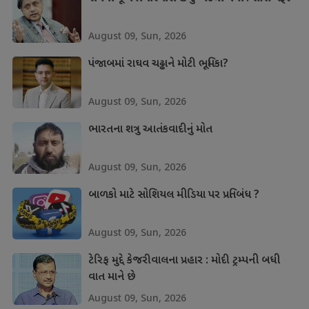
August 09, Sun, 2026
પંજાબમાં રાઘવ ચઢ્ઢાને મોટી ભૂમિકા?
August 09, Sun, 2026
ભારતના શત્રુ આતંકવાદીનું મોત
August 09, Sun, 2026
બાળકો માટે સોશિયલ મીડિયા પર પ્રતિબંધ ?
August 09, Sun, 2026
ટેરિફ મુદ્દે કેજરીવાલના પ્રહાર : મોદી ટ્રમ્પની બધી
વાત માને છે
August 09, Sun, 2026