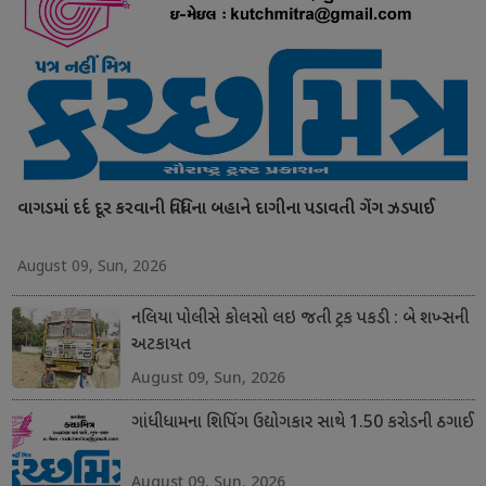
વાગડમાં દર્દ દૂર કરવાની વિધિના બહાને દાગીના પડાવતી ગેંગ ઝડપાઈ
August 09, Sun, 2026
નલિયા પોલીસે કોલસો લઇ જતી ટ્રક પકડી : બે શખ્સની
અટકાયત
August 09, Sun, 2026
ગાંધીધામના શિપિંગ ઉદ્યોગકાર સાથે 1.50 કરોડની ઠગાઈ
August 09, Sun, 2026