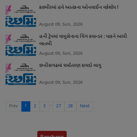
કાશ્મીરમાં હવે આતંકના ઓનલાઈન વર્કશોપ !
August 09, Sun, 2026
હની ટ્રેપમાં વાયુસેનાના વિંગ કમાન્ડર : પાકને આપી
બાતમી
August 09, Sun, 2026
છત્તીસગઢમાં ધર્માંતરણ કાયદો લાગુ
August 09, Sun, 2026
…
1
Prev
2
3
27
28
Next
Panchang