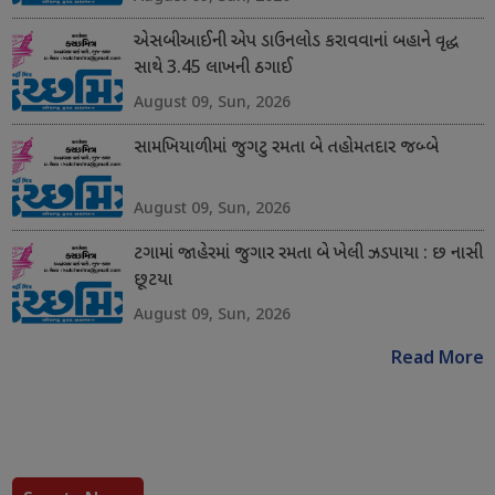
એસબીઆઈની એપ ડાઉનલોડ કરાવવાનાં બહાને વૃદ્ધ
સાથે 3.45 લાખની ઠગાઈ
August 09, Sun, 2026
સામખિયાળીમાં જુગટુ રમતા બે તહોમતદાર જબ્બે
August 09, Sun, 2026
ટગામાં જાહેરમાં જુગાર રમતા બે ખેલી ઝડપાયા : છ નાસી
છૂટયા
August 09, Sun, 2026
Read More