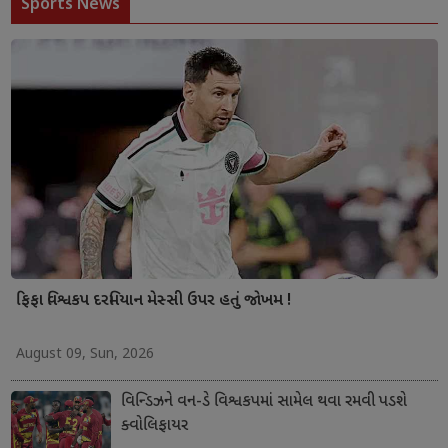
Sports News
ફિફા વિશ્વકપ દરમિયાન મેસ્સી ઉપર હતું જોખમ !
August 09, Sun, 2026
વિન્ડિઝને વન-ડે વિશ્વકપમાં સામેલ થવા રમવી પડશે
ક્વોલિફાયર