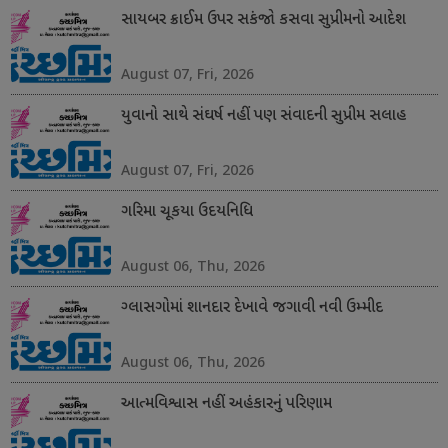
સાયબર ક્રાઈમ ઉપર સકંજો કસવા સુપ્રીમનો આદેશ
August 07, Fri, 2026
યુવાનો સાથે સંઘર્ષ નહીં પણ સંવાદની સુપ્રીમ સલાહ
August 07, Fri, 2026
ગરિમા ચૂકયા ઉદયનિધિ
August 06, Thu, 2026
ગ્લાસગોમાં શાનદાર દેખાવે જગાવી નવી ઉમ્મીદ
August 06, Thu, 2026
આત્મવિશ્વાસ નહીં અહંકારનું પરિણામ