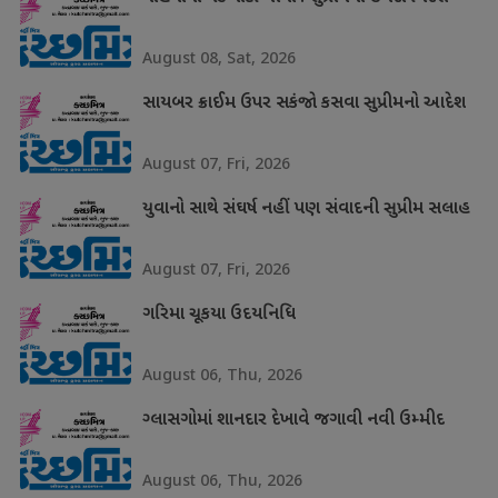
August 08, Sat, 2026
સાયબર ક્રાઈમ ઉપર સકંજો કસવા સુપ્રીમનો આદેશ
August 07, Fri, 2026
યુવાનો સાથે સંઘર્ષ નહીં પણ સંવાદની સુપ્રીમ સલાહ
August 07, Fri, 2026
ગરિમા ચૂકયા ઉદયનિધિ
August 06, Thu, 2026
ગ્લાસગોમાં શાનદાર દેખાવે જગાવી નવી ઉમ્મીદ
August 06, Thu, 2026