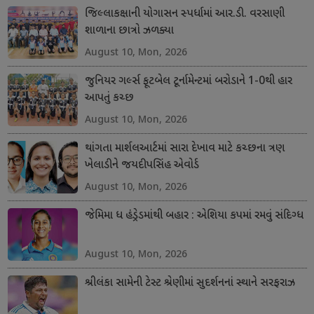
જિલ્લાકક્ષાની યોગાસન સ્પર્ધામાં આર.ડી. વરસાણી
શાળાના છાત્રો ઝળક્યા
August 10, Mon, 2026
જુનિયર ગર્લ્સ ફૂટબેલ ટૂર્નામેન્ટમાં બરોડાને 1-0થી હાર
આપતું કચ્છ
August 10, Mon, 2026
થાંગતા માર્શલઆર્ટમાં સારા દેખાવ માટે કચ્છના ત્રણ
ખેલાડીને જયદીપસિંહ એવોર્ડ
August 10, Mon, 2026
જેમિમા ધ હંડ્રેડમાંથી બહાર : એશિયા કપમાં રમવું સંદિગ્ધ
August 10, Mon, 2026
શ્રીલંકા સામેની ટેસ્ટ શ્રેણીમાં સુદર્શનનાં સ્થાને સરફરાઝ