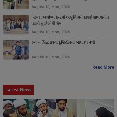
August 10, Mon, 2026
ખાવડા આરોગ્ય કેન્દ્રમાં અસુવિધાને કારણે ગ્રામજનોને
પડતી મુશ્કેલીથી રોષ
August 10, Mon, 2026
સ્વપ્ન સિદ્ધ કરવા દૃષ્ટિહીનતા બાધારૂપ નથી
August 10, Mon, 2026
Read More
Latest News