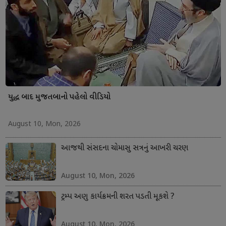
યુદ્ધ બાદ મુજતબાનો પહેલો વીડિયો
August 10, Mon, 2026
આજથી સંસદના ચોમાસુ સત્રનું આખરી ચરણ
August 10, Mon, 2026
ટ્રમ્પ અણુ કાર્યક્રમની શરત પડતી મૂકશે ?
August 10, Mon, 2026