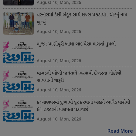
August 10, Mon, 2026
વરનોરામાં દેશી બંદૂક સાથે શખ્સ પકડાયો : એકનું નામ
ખુલ્યું
August 10, Mon, 2026
ભુજ : પાણીપૂરી ખાધા બાદ પૈસા માગતાં હુમલો
August 10, Mon, 2026
વાગડની ભોળી જનતાને ભરમાવી છેતરતા લોકોથી
સાવધાની જરૂરી
August 10, Mon, 2026
કલ્યાણપરમાં દુ:ખાવો દૂર કરવાનાં બહાને આધેડ પાસેથી
61 હજારની માલમતા પડાવાઈ
August 10, Mon, 2026
Read More