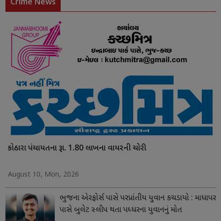
Crime News
કોઠારા પંચાયતના રૂા. 1.80 લાખના વાયરની ચોરી
August 10, Mon, 2026
ભુજના એરફોર્સ પાસે પરપ્રાંતીય યુવાન કચડાયો : માધાપર
પાસે બુલેટ સ્લીપ થતા પધ્ધરના યુવાનનું મોત