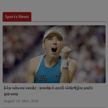
Sports News
કેનેડા ઓપનમાં અપસેટ : સબાલેંકાને હરાવી એલેકજેંડ્રોવા ક્વાર્ટર
ફાઇનલમાં
August 10, Mon, 2026