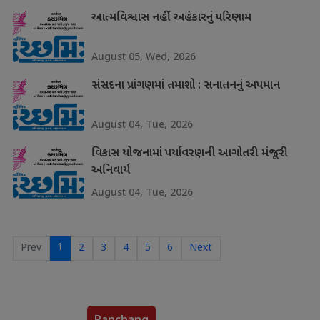
આત્મવિશ્વાસ નહીં અહંકારનું પરિણામ
August 05, Wed, 2026
સંસદના પ્રાંગણમાં તમાશો : સનાતનનું અપમાન
August 04, Tue, 2026
વિકાસ યોજનામાં પર્યાવરણની આગોતરી મંજૂરી
અનિવાર્ય
August 04, Tue, 2026
1
Prev
2
3
4
5
6
Next
Panchang