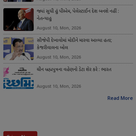
જ્યાં સુધી હું પીએમ, પેલેસ્ટાઈન દેશ બનશે નહીં :
નેતન્યાહુ
August 10, Mon, 2026
સીજેપી દેખાવોમાં મોદીને મારવા આવ્યા હતા;
કેજરીવાલના બોલ
August 10, Mon, 2026
ચીન બ્રહ્મપુત્રના વહેણનો ડેટા શેર કરે : ભારત
August 10, Mon, 2026
Read More