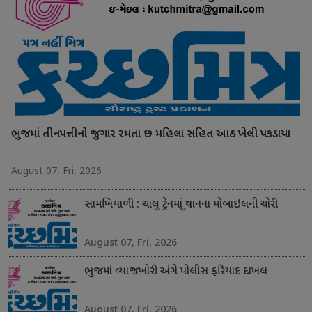
ભુજમાં તીનપત્તીનો જુગાર રમતા છ મહિલા સહિત આઠ ખેલી પકડાયા
August 07, Fri, 2026
સામખિયાળી : ચાલુ ટ્રેનમાં યુવાનના મોબાઇલની ચોરી
August 07, Fri, 2026
ભુજમાં વ્યાજખોરી અંગે પોલીસ ફરિયાદ દાખલ
August 07, Fri, 2026