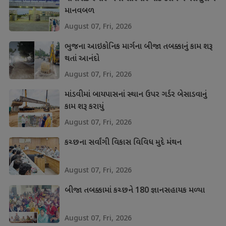
માનવબળ
August 07, Fri, 2026
ભુજના આઇકોનિક માર્ગના બીજા તબક્કાનું કામ શરૂ
થતાં આનંદો
August 07, Fri, 2026
માંડવીમાં બાયપાસનાં સ્થાન ઉપર ગર્ડર બેસાડવાનું
કામ શરૂ કરાયું
August 07, Fri, 2026
કચ્છના સર્વાંગી વિકાસ વિવિધ મુદે મંથન
August 07, Fri, 2026
બીજા તબક્કામાં કચ્છને 180 જ્ઞાનસહાયક મળ્યા
August 07, Fri, 2026