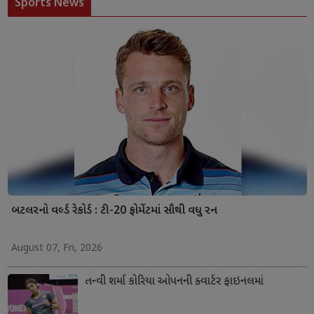
Sports News
બટલરનો વર્લ્ડ રેકોર્ડ : ટી-20 ફોર્મેટમાં સૌથી વધુ રન
August 07, Fri, 2026
તન્વી શર્મા કોરિયા ઓપનની ક્વાર્ટર ફાઇનલમાં