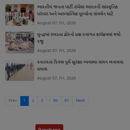
ભારતીય જનતા પાર્ટી હંમેશા ભારતની સાંસ્કૃતિક
પરંપરા અને આધ્યાત્મિક મૂલ્યોના સંવર્ધન માટે
પ્રતિબદ્ધ
August 07, Fri, 2026
મુન્દ્રામાં રખડતા ઢોરનો પ્રશ્ન સ્વાગત કાર્યક્રમમાં થયો
રજૂ
August 07, Fri, 2026
સ્વતંત્રતા દિવસ પૂર્વે સુરક્ષા વ્યવસ્થા સઘન બનાવવા
પ્રયાસ
August 07, Fri, 2026
…
1
Prev
2
3
90
91
Next
Panchang