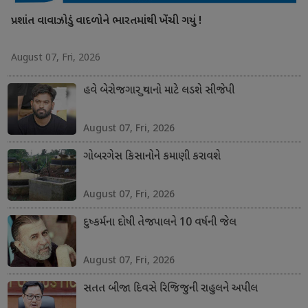
પ્રશાંત વાવાઝોડું વાદળોને ભારતમાંથી ખેંચી ગયું !
August 07, Fri, 2026
હવે બેરોજગાર યુવાનો માટે લડશે સીજેપી
August 07, Fri, 2026
ગોબરગેસ કિસાનોને કમાણી કરાવશે
August 07, Fri, 2026
દુષ્કર્મના દોષી તેજપાલને 10 વર્ષની જેલ
August 07, Fri, 2026
સતત બીજા દિવસે રિજિજુની રાહુલને અપીલ