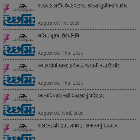
સાયબર ક્રાઈમ ઉપર સકંજો કસવા સુપ્રીમનો આદેશ
August 07, Fri, 2026
ગરિમા ચૂકયા ઉદયનિધિ
August 06, Thu, 2026
ગ્લાસગોમાં શાનદાર દેખાવે જગાવી નવી ઉમ્મીદ
August 06, Thu, 2026
આત્મવિશ્વાસ નહીં અહંકારનું પરિણામ
August 05, Wed, 2026
સંસદના પ્રાંગણમાં તમાશો : સનાતનનું અપમાન