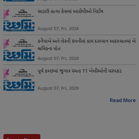
સાડાઉ હત્યા કેસમાં આરોપીઓ નિર્દોષ
August 07, Fri, 2026
કનૈયાબે અને લેરની કંપનીમાં કામ દરમ્યાન અકસ્માતમાં બે
શ્રમિકના મોત
August 07, Fri, 2026
પૂર્વ કચ્છમાં જુગાર રમતા 11 ખેલીઓની ધરપકડ
August 07, Fri, 2026
Read More