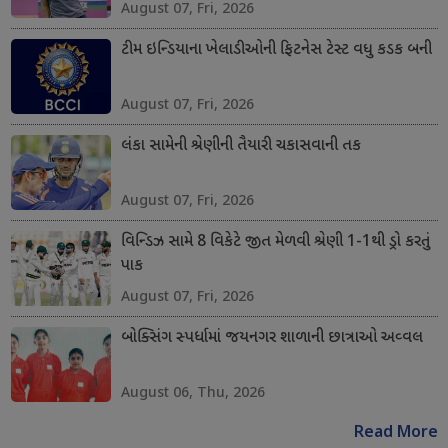
August 07, Fri, 2026
ટીમ ઇન્ડિયાના ખેલાડીઓની ફિટનેસ ટેસ્ટ વધુ કડક બની
August 07, Fri, 2026
લંકા સામેની શ્રેણીની તૈયારી ચકાસવાની તક
August 07, Fri, 2026
વિન્ડિઝ સામે 8 વિકેટે જીત મેળવી શ્રેણી 1-1થી ડ્રો કરતું
પાક
August 07, Fri, 2026
બોક્સિંગ સ્પર્ધામાં જયનગર શાળાની છાત્રાઓ અવ્વલ
August 06, Thu, 2026
Read More