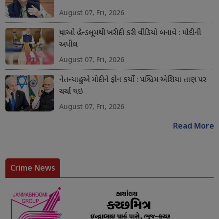
August 07, Fri, 2026
યુવાઓ હેન્ડલૂમથી ખરીદી કરી વીડિયો બનાવે : મોદીની
અપીલ
August 07, Fri, 2026
નેતન્યાહુએ મોદીને ફોન કર્યો : પશ્ચિમ એશિયા તાણ પર
ચર્ચા થઇ
August 07, Fri, 2026
Read More
Crime News