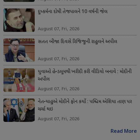
દુષ્કર્મના દોષી તેજપાલને 10 વર્ષની જેલ
August 07, Fri, 2026
સતત બીજા દિવસે રિજિજુની રાહુલને અપીલ
August 07, Fri, 2026
યુવાઓ હેન્ડલૂમથી ખરીદી કરી વીડિયો બનાવે : મોદીની
અપીલ
August 07, Fri, 2026
નેતન્યાહુએ મોદીને ફોન કર્યો : પશ્ચિમ એશિયા તાણ પર
ચર્ચા થઇ
August 07, Fri, 2026
Read More