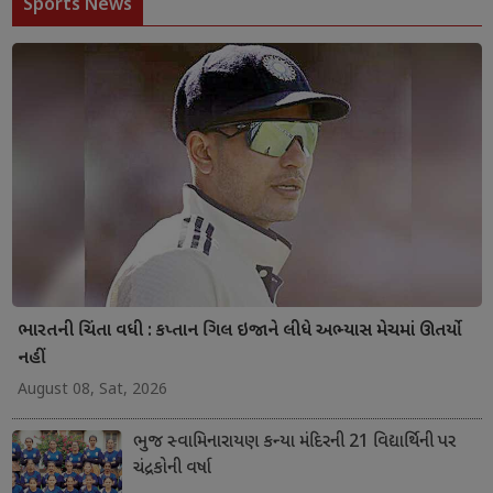
Sports News
ભારતની ચિંતા વધી : કપ્તાન ગિલ ઇજાને લીધે અભ્યાસ મેચમાં ઊતર્યો
નહીં
August 08, Sat, 2026
ભુજ સ્વામિનારાયણ કન્યા મંદિરની 21 વિદ્યાર્થિની પર
ચંદ્રકોની વર્ષા