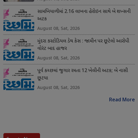
સામખિયાળીમાં 2.16 લાખના હેરોઇન સાથે બે શખ્સની
અટક
August 08, Sat, 2026
મુંદરા કસ્ટોડિયલ ડેથ કેસ : જામીન પર છૂટેલો આરોપી
વોરંટ બાદ હાજર
August 08, Sat, 2026
પૂર્વ કચ્છમાં જુગાર રમતા 12 ખેલીની અટક; બે નાસી
છૂટયા
August 08, Sat, 2026
Read More