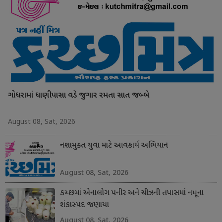
ગોધરામાં ધાણીપાસા વડે જુગાર રમતા સાત જબ્બે
August 08, Sat, 2026
નશામુક્ત યુવા માટે આવકાર્ય અભિયાન
August 08, Sat, 2026
કચ્છમાં એનાલોગ પનીર અને ચીઝની તપાસમાં નમૂના
શંકાસ્પદ જણાયા
August 08, Sat, 2026