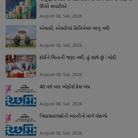
ઊંચી સપાટીએ
August 08, Sat, 2026
એસસી, એસટીમાં ક્રિમિલેયર લાગુ નથી
August 08, Sat, 2026
કોઈને ચિંતાની જરૂર નથી, હું સાથે છું : મોદી
August 08, Sat, 2026
40 વર્ષ બાદ બોફોર્સ કેસ બંધ
August 08, Sat, 2026
વિદ્યાસહાયકોની ભરતીનો માર્ગ મોકળો
August 08, Sat, 2026