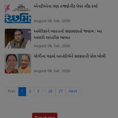
એનટીએના ત્રણ તજજ્ઞેનીટ પેપર લીક કર્યાં
August 08, Sat, 2026
અમેરિકાને ભારતનો સણસણતો જવાબ : આ
અમારી આંતરિક બાબત
August 08, Sat, 2026
યોગીના ગઢમાં આનંદીબેને સરકારની પોલ ખોલી
August 08, Sat, 2026
…
1
Prev
2
3
26
27
Next
Panchang