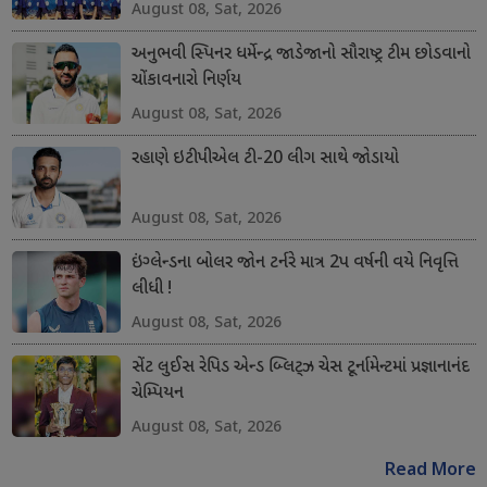
August 08, Sat, 2026
અનુભવી સ્પિનર ધર્મેન્દ્ર જાડેજાનો સૌરાષ્ટ્ર ટીમ છોડવાનો
ચોંકાવનારો નિર્ણય
August 08, Sat, 2026
રહાણે ઇટીપીએલ ટી-20 લીગ સાથે જોડાયો
August 08, Sat, 2026
ઇંગ્લેન્ડના બોલર જોન ટર્નરે માત્ર 2પ વર્ષની વયે નિવૃત્તિ
લીધી !
August 08, Sat, 2026
સેંટ લુઈસ રેપિડ એન્ડ બ્લિટ્ઝ ચેસ ટૂર્નામેન્ટમાં પ્રજ્ઞાનાનંદ
ચેમ્પિયન
August 08, Sat, 2026
Read More