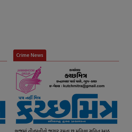
Crime News
ભુજમાં તીનપત્તીનો જુગાર રમતા છ મહિલા સહિત આઠ