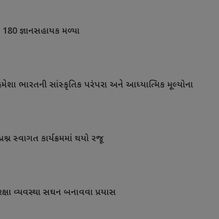
ે 180 જ્ઞાનસહાયક મળ્યા
મેશા ભારતની સાંસ્કૃતિક પરંપરા અને આધ્યાત્મિક મૂલ્યોના
પ્રશ્ન સ્વાગત કાર્યક્રમમાં થયો રજૂ
 સુરક્ષા વ્યવસ્થા સઘન બનાવવા પ્રયાસ