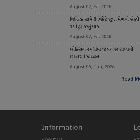
August 07, Fri, 2026
વિન્ડિઝ સામે 8 વિકેટે જીત મેળવી શ્રેણી
1થી ડ્રો કરતું પાક
August 07, Fri, 2026
બોક્સિંગ સ્પર્ધામાં જયનગર શાળાની
છાત્રાઓ અવ્વલ
August 06, Thu, 2026
Read M
Information
L
About us
Re