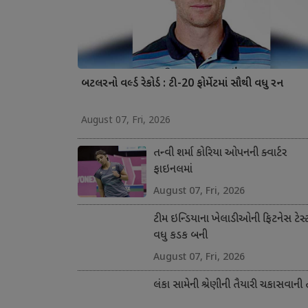
બટલરનો વર્લ્ડ રેકોર્ડ : ટી-20 ફોર્મેટમાં સૌથી વધુ રન
August 07, Fri, 2026
તન્વી શર્મા કોરિયા ઓપનની ક્વાર્ટર
ફાઇનલમાં
August 07, Fri, 2026
ટીમ ઇન્ડિયાના ખેલાડીઓની ફિટનેસ ટેસ્
વધુ કડક બની
August 07, Fri, 2026
લંકા સામેની શ્રેણીની તૈયારી ચકાસવાની