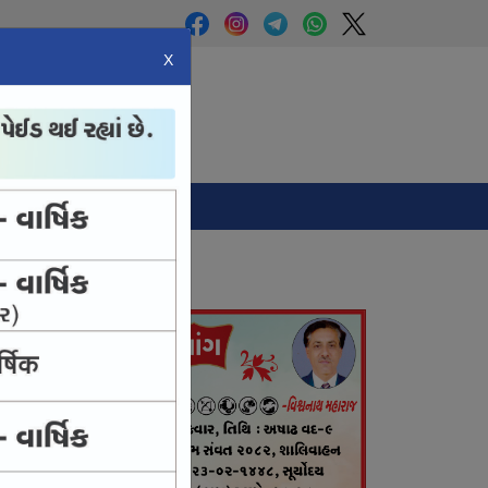
X
Panchang