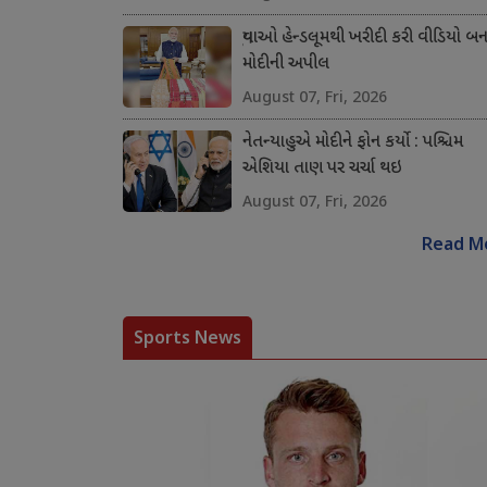
યુવાઓ હેન્ડલૂમથી ખરીદી કરી વીડિયો બના
મોદીની અપીલ
August 07, Fri, 2026
નેતન્યાહુએ મોદીને ફોન કર્યો : પશ્ચિમ
એશિયા તાણ પર ચર્ચા થઇ
August 07, Fri, 2026
Read M
Sports News