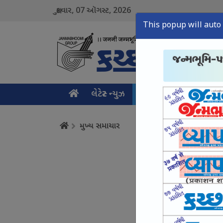
07
2026
શુક્રવાર,
ઑગસ્ટ,
This popup will auto 
લેટેસ્ટ ન્યુઝ
મુખ્ય સમાચાર
ક્રાઇમ ન
મુખ્ય સમાચાર
કચ્છનું વણાટકામ એક 
August 07, Fri, 2026
શિણાય ડેમથી આદિપુરન