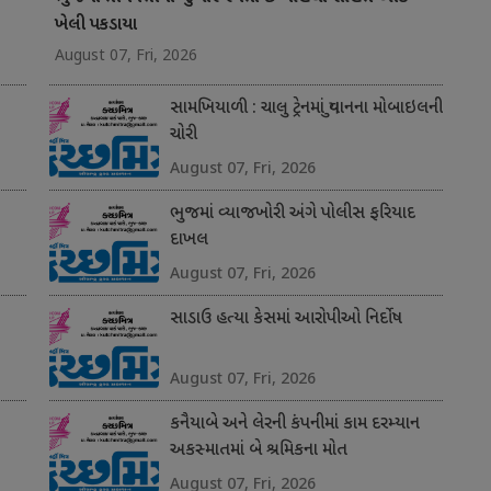
ખેલી પકડાયા
August 07, Fri, 2026
સામખિયાળી : ચાલુ ટ્રેનમાં યુવાનના મોબાઇલની
ચોરી
August 07, Fri, 2026
ભુજમાં વ્યાજખોરી અંગે પોલીસ ફરિયાદ
દાખલ
August 07, Fri, 2026
સાડાઉ હત્યા કેસમાં આરોપીઓ નિર્દોષ
August 07, Fri, 2026
કનૈયાબે અને લેરની કંપનીમાં કામ દરમ્યાન
અકસ્માતમાં બે શ્રમિકના મોત
August 07, Fri, 2026