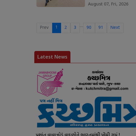
August 07, Fri, 2026
…
1
Prev
2
3
90
91
Next
Latest News
પ્રશાંત વાવાઝોડું વાદળોને ભારતમાંથી ખેંચી ગયું !