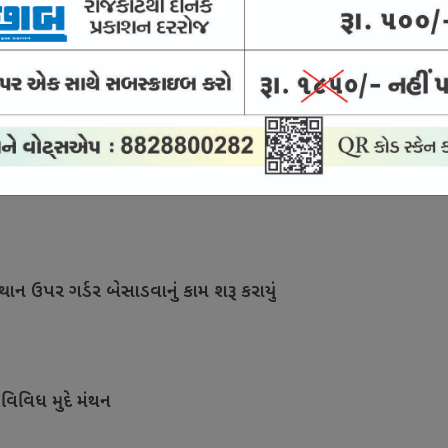
સારવાર માટે દેશને મળશે કુશળ માનવબળ
ા બીજા તબક્કાનું કામ શરૂ થતાં આનંદો
થાન ઉપર ગર્ડર બેસાડવાનું કામ શરૂ કરાયું
 વિવિધ મુદે મંથન