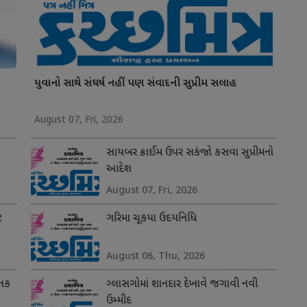
યુવાનો સાથે સંઘર્ષ નહીં પણ સંવાદની સુપ્રીમ સલાહ
August 07, Fri, 2026
સાયબર ક્રાઈમ ઉપર સકંજો કસવા સુપ્રીમનો
આદેશ
August 07, Fri, 2026
ટ
ગરિમા ચૂકયા ઉદયનિધિ
August 06, Thu, 2026
 તક
ગ્લાસગોમાં શાનદાર દેખાવે જગાવી નવી
ઉમ્મીદ