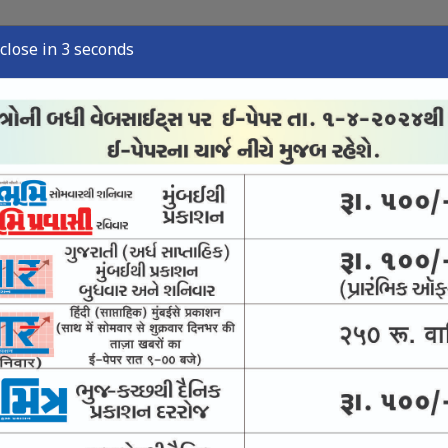
close in 2 seconds
્યુઝ
સ્પોર્ટ્સ ન્યુઝ
તંત્રી લેખ
અવસાન નોંધ
ઈ-પેપર
વારસો અને જીવંત ઉદ્યોગ
ે પીવાનું પાણી આપવાની યોજના નિષ્ફળ