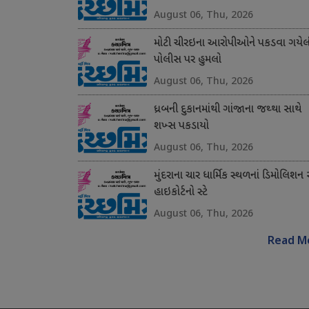
August 06, Thu, 2026
મોટી ચીરઇના આરોપીઓને પકડવા ગયેલ
પોલીસ પર હુમલો
August 06, Thu, 2026
ધ્રબની દુકાનમાંથી ગાંજાના જથ્થા સાથે
શખ્સ પકડાયો
August 06, Thu, 2026
મુંદરાના ચાર ધાર્મિક સ્થળનાં ડિમોલિશન 
હાઇકોર્ટનો સ્ટે
August 06, Thu, 2026
Read M