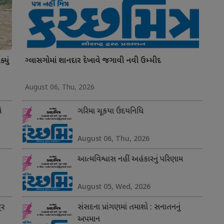
યું
ગ્લાસગોમાં શાનદાર દેખાવે જગાવી નવી ઉમ્મીદ
August 06, Thu, 2026
ે
ગરિમા ચૂકયા ઉદયનિધિ
August 06, Thu, 2026
આત્મવિશ્વાસ નહીં અહંકારનું પરિણામ
August 05, Wed, 2026
ૂર
સંસદના પ્રાંગણમાં તમાશો : સનાતનનું
અપમાન