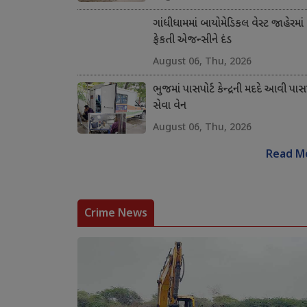
ગાંધીધામમાં બાયોમેડિકલ વેસ્ટ જાહેરમાં
ફેકતી એજન્સીને દંડ
August 06, Thu, 2026
ભુજમાં પાસપોર્ટ કેન્દ્રની મદદે આવી પાસપ
સેવા વેન
August 06, Thu, 2026
Read M
Crime News