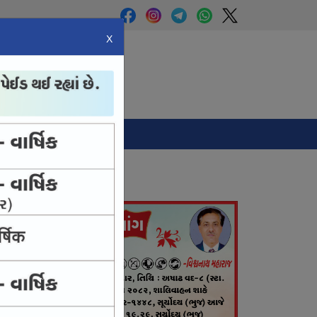
X
Panchang