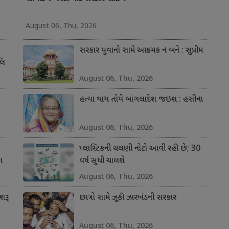
August 06, Thu, 2026
સરકાર યુવાનો સામે આક્રમક ન બને : સુપ્રીમ
લિ
August 06, Thu, 2026
હત્યા થાય તોયે બાંગલાદેશ જઇશ : હસીના
August 06, Thu, 2026
પ્લાસ્ટિકની ચલણી નોટો આવી રહી છે; 30
ગ
વર્ષ સુધી ચાલશે
August 06, Thu, 2026
શરૂ
છાત્રો સામે ઝૂકી ઝારખંડની સરકાર
August 06, Thu, 2026