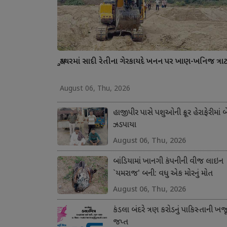
ગુડથરમાં સાદી રેતીના ગેરકાયદે ખનન પર ખાણ-ખનિજ ત્રાટક્
August 06, Thu, 2026
હાજીપીર પાસે પશુઓની ક્રૂર હેરાફેરીમાં બ
ઝડપાયા
August 06, Thu, 2026
બાંડિયામાં ખાનગી કંપનીની વીજ લાઇન
`યમરાજ' બની: વધુ એક મોરનું મોત
August 06, Thu, 2026
કંડલા બંદરે ત્રણ કરોડનું પાકિસ્તાની ખજ
જપ્ત