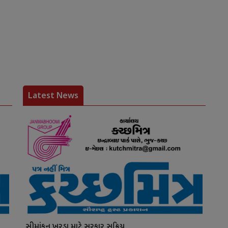
Latest News
સીમાંકન ખરડા માટે સરકાર સક્રિય