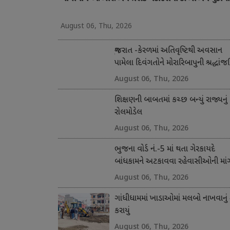
August 06, Thu, 2026
ગુજરાત -કેરળમાં અતિવૃષ્ટિથી અવસાન
પામેલા દિવંગતોને મોરારિબાપુની શ્રદ્ધાંજ
અને સહાય
August 06, Thu, 2026
શિક્ષણની બાબતમાં કચ્છ બન્યું રાજ્યનું
રોલમોડેલ
August 06, Thu, 2026
ભુજના વોર્ડ નં.-5 માં થતા ગેરકાયદે
બાંધકામને અટકાવવા રહેવાસીઓની માં
August 06, Thu, 2026
ગાંધીધામમાં ખાડાઓમાં મલબો નાખવાનું 
કરાયું
August 06, Thu, 2026