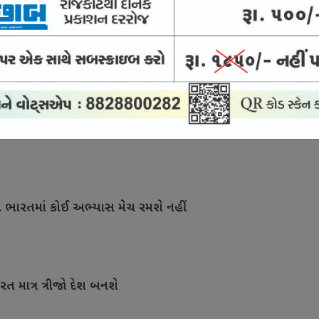
થ ગેમ્સ ફલેગ અપાયો
ીગની ટીમ જાફના કિંગ્સનો સહમાલિક બન્યો
િ. ભારતમાં કોઈ અભ્યાસ મેચ રમશે નહીં
રત માત્ર ત્રીજો દેશ બનશે