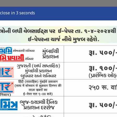
close in 2 seconds
્યુઝ
સ્પોર્ટ્સ ન્યુઝ
તંત્રી લેખ
અવસાન નોંધ
ઈ-પેપર
 જયનગર શાળાની છાત્રાઓ અવ્વલ
 : સિનસિનાટી ઓપનમાંથી ખસી ગયો