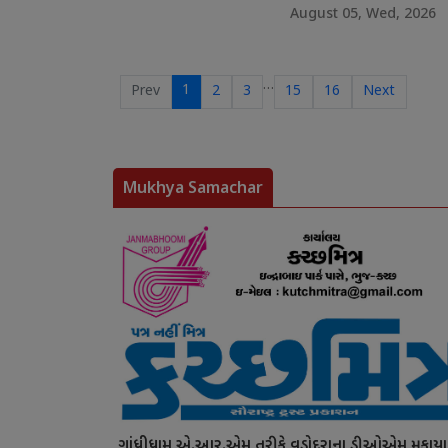
August 05, Wed, 2026
…
1
Prev
2
3
15
16
Next
Mukhya Samachar
ગાંધીધામ એ.આર.એમ તરીકે વડોદરાના ડીઓએમ મુકાયા