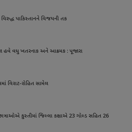
ડિઝ વિરુદ્ધ પાકિસ્તાનને વિજયની તક
ડેજા હવે વધુ ખતરનાક અને આક્રમક : પૂજારા
મમાં વિરાટ-રોહિત સામેલ
છાત્રાઓએ કુસ્તીમાં જિલ્લા કક્ષાએ 23 ગોલ્ડ સહિત 26