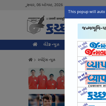
06
2026
ગુરુવાર,
ઑગસ્ટ,
This popup will auto 
લેટેસ્ટ ન્યુઝ
મુખ્ય સમાચાર
ક્રાઇમ ન
સ્પોર્ટ્સ ન્યુઝ
બોક્સિંગ સ્પર્ધામાં
August 06, Thu, 2026
અલ્કરાજ હજુ અનફિટ