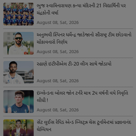
ભુજ સ્વામિનારાયણ કન્યા મંદિરની 21 વિદ્યાર્થિની પર
ચંદ્રકોની વર્ષા
August 08, Sat, 2026
અનુભવી સ્પિનર ધર્મેન્દ્ર જાડેજાનો સૌરાષ્ટ્ર ટીમ છોડવાનો
ચોંકાવનારો નિર્ણય
August 08, Sat, 2026
રહાણે ઇટીપીએલ ટી-20 લીગ સાથે જોડાયો
August 08, Sat, 2026
ઇંગ્લેન્ડના બોલર જોન ટર્નરે માત્ર 2પ વર્ષની વયે નિવૃત્તિ
લીધી !
August 08, Sat, 2026
સેંટ લુઈસ રેપિડ એન્ડ બ્લિટ્ઝ ચેસ ટૂર્નામેન્ટમાં પ્રજ્ઞાનાનંદ
ચેમ્પિયન