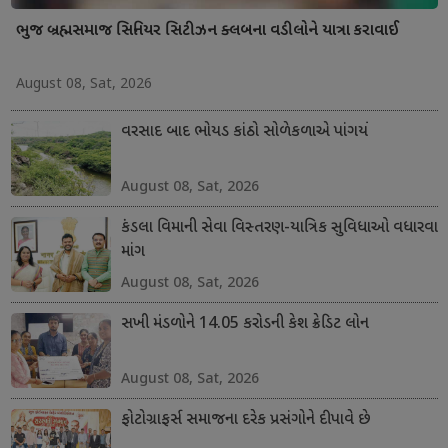
ભુજ બ્રહ્મસમાજ સિનિયર સિટીઝન ક્લબના વડીલોને યાત્રા કરાવાઈ
August 08, Sat, 2026
વરસાદ બાદ ભોયડ કાંઠો સોળેકળાએ પાંગર્યો
August 08, Sat, 2026
કંડલા વિમાની સેવા વિસ્તરણ-યાત્રિક સુવિધાઓ વધારવા
માંગ
August 08, Sat, 2026
સખી મંડળોને 14.05 કરોડની કેશ ક્રેડિટ લોન
August 08, Sat, 2026
ફોટોગ્રાફર્સ સમાજના દરેક પ્રસંગોને દીપાવે છે