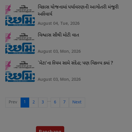
વિકાસ યોજનામાં પર્યાવરણની આગોતરી મંજૂરી
અનિવાર્ય
August 04, Tue, 2026
વિશ્વાસ સૌથી મોટી વાત
August 03, Mon, 2026
`મેટા'ના નિયમ સામે સંદેહ; પણ વિકલ્પ ક્યાં ?
August 03, Mon, 2026
…
1
Prev
2
3
6
7
Next
Panchang