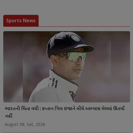
Sports News
ભારતની ચિંતા વધી : કપ્તાન ગિલ ઇજાને લીધે અભ્યાસ મેચમાં ઊતર્યો
નહીં
August 08, Sat, 2026