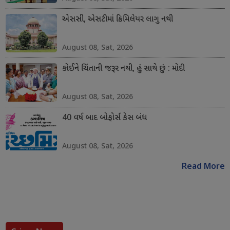
એસસી, એસટીમાં ક્રિમિલેયર લાગુ નથી
August 08, Sat, 2026
કોઈને ચિંતાની જરૂર નથી, હું સાથે છું : મોદી
August 08, Sat, 2026
40 વર્ષ બાદ બોફોર્સ કેસ બંધ
August 08, Sat, 2026
Read More