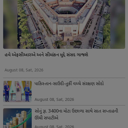
હવે એફસીઆરએ અને સીમાંકન મુદ્દે સંસદ ગાજશે
August 08, Sat, 2026
પાકિસ્તાન-સાઉદી-તુર્કી વચ્ચે સંરક્ષણ સોદો
August 08, Sat, 2026
સોનું રૂા. 3400ના મોટા ઉછાળા સાથે સાત સપ્તાહની
ઊંચી સપાટીએ
August 08, Sat, 2026