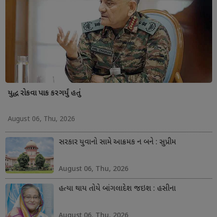
યુદ્ધ રોકવા પાક કરગર્યું હતું
August 06, Thu, 2026
સરકાર યુવાનો સામે આક્રમક ન બને : સુપ્રીમ
August 06, Thu, 2026
હત્યા થાય તોયે બાંગલાદેશ જઇશ : હસીના
August 06, Thu, 2026