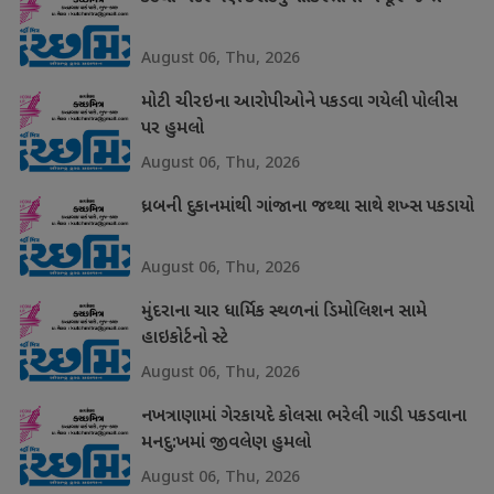
August 06, Thu, 2026
મોટી ચીરઇના આરોપીઓને પકડવા ગયેલી પોલીસ
પર હુમલો
August 06, Thu, 2026
ધ્રબની દુકાનમાંથી ગાંજાના જથ્થા સાથે શખ્સ પકડાયો
August 06, Thu, 2026
મુંદરાના ચાર ધાર્મિક સ્થળનાં ડિમોલિશન સામે
હાઇકોર્ટનો સ્ટે
August 06, Thu, 2026
નખત્રાણામાં ગેરકાયદે કોલસા ભરેલી ગાડી પકડવાના
મનદુ:ખમાં જીવલેણ હુમલો
August 06, Thu, 2026