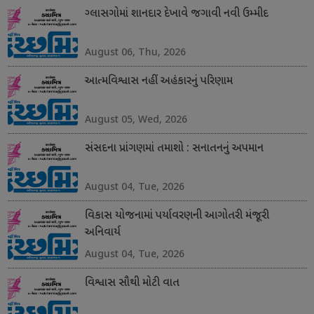
ગ્લાસગોમાં શાનદાર દેખાવે જગાવી નવી ઉમ્મીદ
August 06, Thu, 2026
આત્મવિશ્વાસ નહીં અહંકારનું પરિણામ
August 05, Wed, 2026
સંસદના પ્રાંગણમાં તમાશો : સનાતનનું અપમાન
August 04, Tue, 2026
વિકાસ યોજનામાં પર્યાવરણની આગોતરી મંજૂરી
અનિવાર્ય
August 04, Tue, 2026
વિશ્વાસ સૌથી મોટી વાત