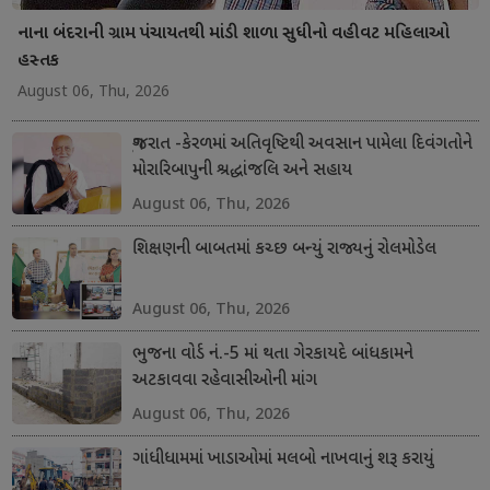
નાના બંદરાની ગ્રામ પંચાયતથી માંડી શાળા સુધીનો વહીવટ મહિલાઓ
હસ્તક
August 06, Thu, 2026
ગુજરાત -કેરળમાં અતિવૃષ્ટિથી અવસાન પામેલા દિવંગતોને
મોરારિબાપુની શ્રદ્ધાંજલિ અને સહાય
August 06, Thu, 2026
શિક્ષણની બાબતમાં કચ્છ બન્યું રાજ્યનું રોલમોડેલ
August 06, Thu, 2026
ભુજના વોર્ડ નં.-5 માં થતા ગેરકાયદે બાંધકામને
અટકાવવા રહેવાસીઓની માંગ
August 06, Thu, 2026
ગાંધીધામમાં ખાડાઓમાં મલબો નાખવાનું શરૂ કરાયું