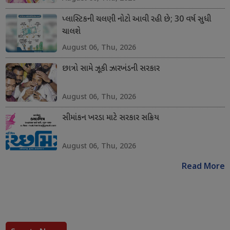
પ્લાસ્ટિકની ચલણી નોટો આવી રહી છે; 30 વર્ષ સુધી
ચાલશે
August 06, Thu, 2026
છાત્રો સામે ઝૂકી ઝારખંડની સરકાર
August 06, Thu, 2026
સીમાંકન ખરડા માટે સરકાર સક્રિય
August 06, Thu, 2026
Read More