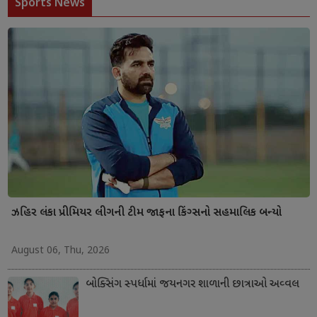
Sports News
ઝહિર લંકા પ્રીમિયર લીગની ટીમ જાફના કિંગ્સનો સહમાલિક બન્યો
August 06, Thu, 2026
બોક્સિંગ સ્પર્ધામાં જયનગર શાળાની છાત્રાઓ અવ્વલ