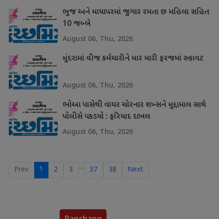
ભુજ અને માધાપરમાં જુગાર રમતા છ મહિલા સહિત
10 જબ્બે
August 06, Thu, 2026
મુંદરામાં વીજ કર્મચારીને માર મારી ફરજમાં રુકાવટ
August 06, Thu, 2026
ભોઆ પાસેથી વાયર ચોરનાર શખ્સને મુદ્દામાલ સાથે
પોલીસે પકડયો : ફરિયાદ દાખલ
August 06, Thu, 2026
…
1
Prev
2
3
37
38
Next
Panchang