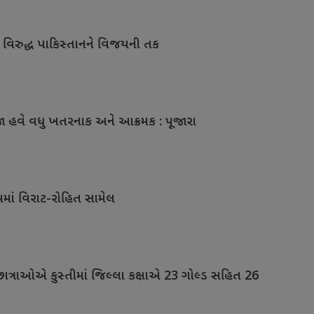
ડિઝ વિરુદ્ધ પાકિસ્તાનને વિજયની તક
ડેજા હવે વધુ ખતરનાક અને આક્રમક : પૂજારા
મમાં વિરાટ-રોહિત સામેલ
છાત્રાઓએ કુસ્તીમાં જિલ્લા કક્ષાએ 23 ગોલ્ડ સહિત 26