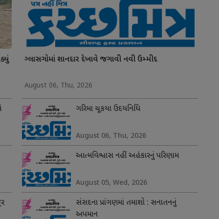
યું
ગ્લાસગોમાં શાનદાર દેખાવે જગાવી નવી ઉમ્મીદ
August 06, Thu, 2026
ે
ગરિમા ચૂકયા ઉદયનિધિ
August 06, Thu, 2026
આત્મવિશ્વાસ નહીં અહંકારનું પરિણામ
August 05, Wed, 2026
ૂર
સંસદના પ્રાંગણમાં તમાશો : સનાતનનું
અપમાન