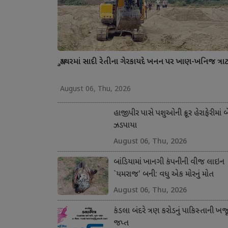
ગુડથરમાં સાદી રેતીના ગેરકાયદે ખનન પર ખાણ-ખનિજ ત્રાટક્
August 06, Thu, 2026
હાજીપીર પાસે પશુઓની ક્રૂર હેરાફેરીમાં બ
ઝડપાયા
August 06, Thu, 2026
બાંડિયામાં ખાનગી કંપનીની વીજ લાઇન
`યમરાજ' બની: વધુ એક મોરનું મોત
August 06, Thu, 2026
કંડલા બંદરે ત્રણ કરોડનું પાકિસ્તાની ખજ
જપ્ત