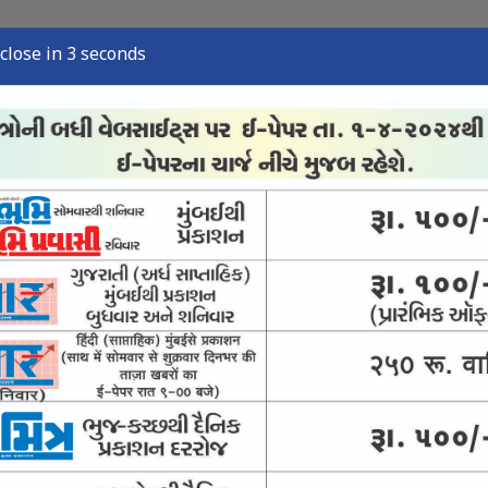
close in 2 seconds
્યુઝ
સ્પોર્ટ્સ ન્યુઝ
તંત્રી લેખ
અવસાન નોંધ
ઈ-પેપર
 જયનગર શાળાની છાત્રાઓ અવ્વલ
 : સિનસિનાટી ઓપનમાંથી ખસી ગયો