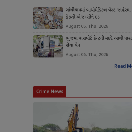
ગાંધીધામમાં બાયોમેડિકલ વેસ્ટ જાહેરમાં
ફેકતી એજન્સીને દંડ
August 06, Thu, 2026
ભુજમાં પાસપોર્ટ કેન્દ્રની મદદે આવી પાસપ
સેવા વેન
August 06, Thu, 2026
Read M
Crime News