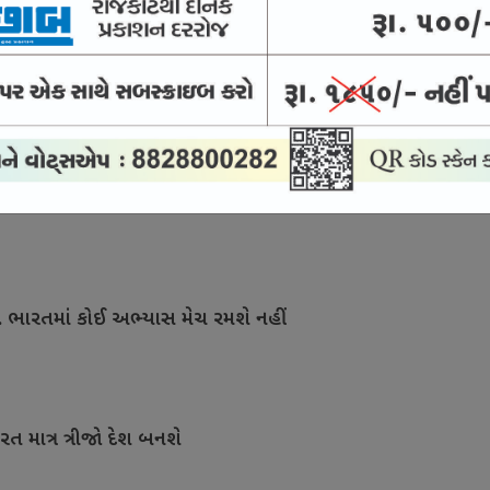
થ ગેમ્સ ફલેગ અપાયો
ીગની ટીમ જાફના કિંગ્સનો સહમાલિક બન્યો
િ. ભારતમાં કોઈ અભ્યાસ મેચ રમશે નહીં
રત માત્ર ત્રીજો દેશ બનશે