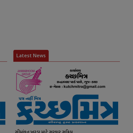
Latest News
સીમાંકન ખરડા માટે સરકાર સક્રિય