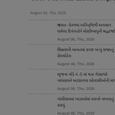
August 06, Thu, 2026
ગુજરાત -કેરળમાં અતિવૃષ્ટિથી અવસાન
પામેલા દિવંગતોને મોરારિબાપુની શ્રદ્ધાંજ
અને સહાય
August 06, Thu, 2026
શિક્ષણની બાબતમાં કચ્છ બન્યું રાજ્યનું
રોલમોડેલ
August 06, Thu, 2026
ભુજના વોર્ડ નં.-5 માં થતા ગેરકાયદે
બાંધકામને અટકાવવા રહેવાસીઓની માં
August 06, Thu, 2026
ગાંધીધામમાં ખાડાઓમાં મલબો નાખવાનું 
કરાયું
August 06, Thu, 2026