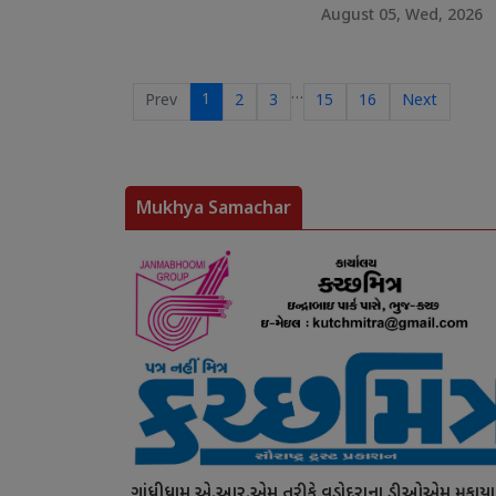
August 05, Wed, 2026
…
1
Prev
2
3
15
16
Next
Mukhya Samachar
ગાંધીધામ એ.આર.એમ તરીકે વડોદરાના ડીઓએમ મુકાયા