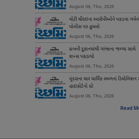
August 06, Thu, 2026
મોટી ચીરઇના આરોપીઓને પકડવા ગયેલ
પોલીસ પર હુમલો
August 06, Thu, 2026
ધ્રબની દુકાનમાંથી ગાંજાના જથ્થા સાથે
શખ્સ પકડાયો
August 06, Thu, 2026
મુંદરાના ચાર ધાર્મિક સ્થળનાં ડિમોલિશન 
હાઇકોર્ટનો સ્ટે
August 06, Thu, 2026
Read M