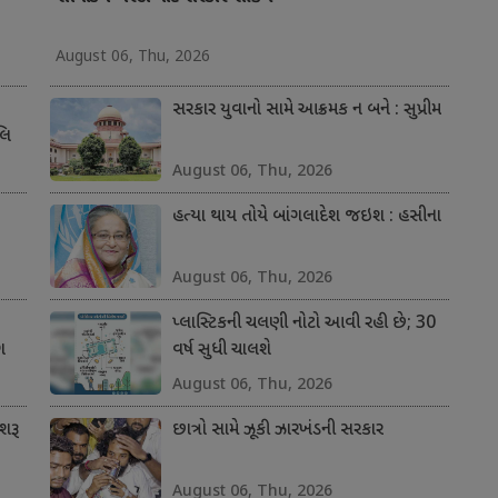
August 06, Thu, 2026
સરકાર યુવાનો સામે આક્રમક ન બને : સુપ્રીમ
લિ
August 06, Thu, 2026
હત્યા થાય તોયે બાંગલાદેશ જઇશ : હસીના
August 06, Thu, 2026
પ્લાસ્ટિકની ચલણી નોટો આવી રહી છે; 30
ગ
વર્ષ સુધી ચાલશે
August 06, Thu, 2026
શરૂ
છાત્રો સામે ઝૂકી ઝારખંડની સરકાર
August 06, Thu, 2026