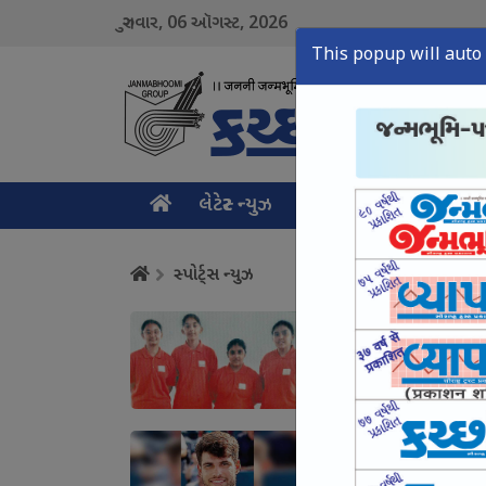
06
2026
ગુરુવાર,
ઑગસ્ટ,
This popup will auto 
લેટેસ્ટ ન્યુઝ
મુખ્ય સમાચાર
ક્રાઇમ ન
સ્પોર્ટ્સ ન્યુઝ
બોક્સિંગ સ્પર્ધામાં
August 06, Thu, 2026
અલ્કરાજ હજુ અનફિટ