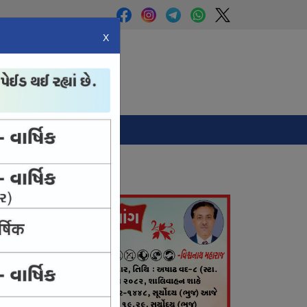
X
Panchang