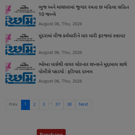
ભુજ અને માધાપરમાં જુગાર રમતા છ મહિલા સહિત
10 જબ્બે
August 06, Thu, 2026
મુંદરામાં વીજ કર્મચારીને માર મારી ફરજમાં રુકાવટ
August 06, Thu, 2026
ભોઆ પાસેથી વાયર ચોરનાર શખ્સને મુદ્દામાલ સાથે
પોલીસે પકડયો : ફરિયાદ દાખલ
August 06, Thu, 2026
…
1
Prev
2
3
37
38
Next
Panchang