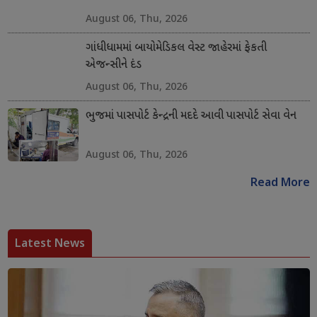
August 06, Thu, 2026
ગાંધીધામમાં બાયોમેડિકલ વેસ્ટ જાહેરમાં ફેકતી
એજન્સીને દંડ
August 06, Thu, 2026
ભુજમાં પાસપોર્ટ કેન્દ્રની મદદે આવી પાસપોર્ટ સેવા વેન
August 06, Thu, 2026
Read More
Latest News