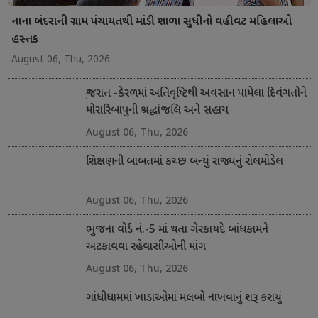
નાના બંદરાની ગ્રામ પંચાયતથી માંડી શાળા સુધીનો વહીવટ મહિલાઓ
હસ્તક
August 06, Thu, 2026
ગુજરાત -કેરળમાં અતિવૃષ્ટિથી અવસાન પામેલા દિવંગતોને
મોરારિબાપુની શ્રદ્ધાંજલિ અને સહાય
August 06, Thu, 2026
શિક્ષણની બાબતમાં કચ્છ બન્યું રાજ્યનું રોલમોડેલ
August 06, Thu, 2026
ભુજના વોર્ડ નં.-5 માં થતા ગેરકાયદે બાંધકામને
અટકાવવા રહેવાસીઓની માંગ
August 06, Thu, 2026
ગાંધીધામમાં ખાડાઓમાં મલબો નાખવાનું શરૂ કરાયું