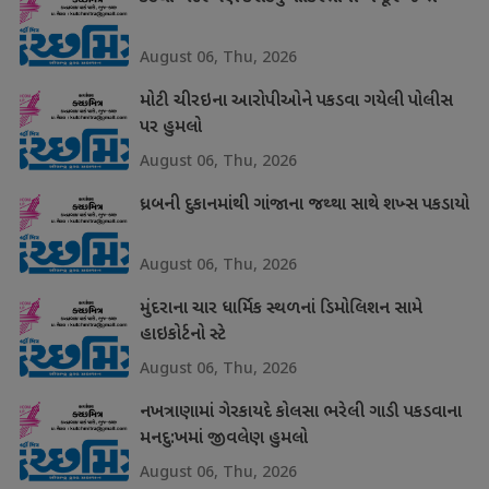
August 06, Thu, 2026
મોટી ચીરઇના આરોપીઓને પકડવા ગયેલી પોલીસ
પર હુમલો
August 06, Thu, 2026
ધ્રબની દુકાનમાંથી ગાંજાના જથ્થા સાથે શખ્સ પકડાયો
August 06, Thu, 2026
મુંદરાના ચાર ધાર્મિક સ્થળનાં ડિમોલિશન સામે
હાઇકોર્ટનો સ્ટે
August 06, Thu, 2026
નખત્રાણામાં ગેરકાયદે કોલસા ભરેલી ગાડી પકડવાના
મનદુ:ખમાં જીવલેણ હુમલો
August 06, Thu, 2026