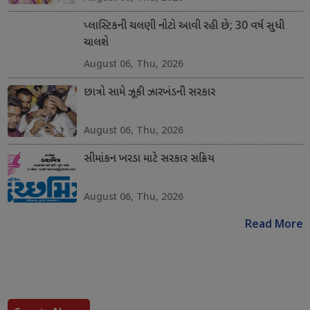
પ્લાસ્ટિકની ચલણી નોટો આવી રહી છે; 30 વર્ષ સુધી
ચાલશે
August 06, Thu, 2026
છાત્રો સામે ઝૂકી ઝારખંડની સરકાર
August 06, Thu, 2026
સીમાંકન ખરડા માટે સરકાર સક્રિય
August 06, Thu, 2026
Read More