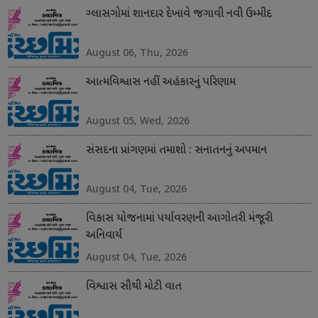
ગ્લાસગોમાં શાનદાર દેખાવે જગાવી નવી ઉમ્મીદ
August 06, Thu, 2026
આત્મવિશ્વાસ નહીં અહંકારનું પરિણામ
August 05, Wed, 2026
સંસદના પ્રાંગણમાં તમાશો : સનાતનનું અપમાન
August 04, Tue, 2026
વિકાસ યોજનામાં પર્યાવરણની આગોતરી મંજૂરી
અનિવાર્ય
August 04, Tue, 2026
વિશ્વાસ સૌથી મોટી વાત