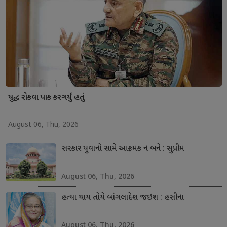
યુદ્ધ રોકવા પાક કરગર્યું હતું
August 06, Thu, 2026
સરકાર યુવાનો સામે આક્રમક ન બને : સુપ્રીમ
August 06, Thu, 2026
હત્યા થાય તોયે બાંગલાદેશ જઇશ : હસીના
August 06, Thu, 2026