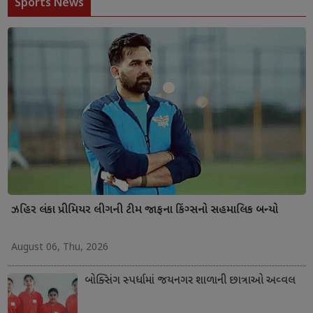
Sports News
ઝહિર લંકા પ્રીમિયર લીગની ટીમ જાફના કિંગ્સનો સહમાલિક બન્યો
August 06, Thu, 2026
બોક્સિંગ સ્પર્ધામાં જયનગર શાળાની છાત્રાઓ અવ્વલ