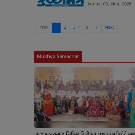
August 03, Mon, 2026
…
1
Prev
2
3
6
7
Next
Mukhya Samachar
ભુજ બ્રહ્મસમાજ સિનિયર સિટીઝન ક્લબના વડીલોને યાત્ર