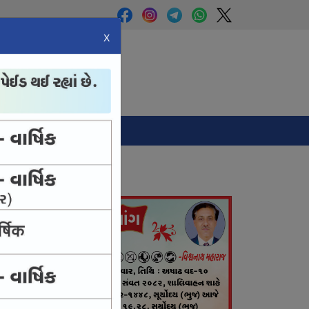
X
Panchang