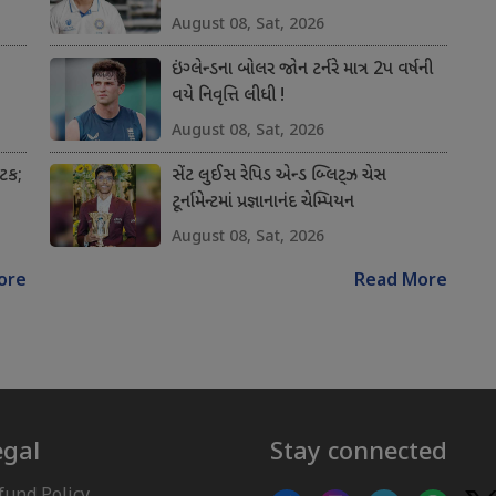
August 08, Sat, 2026
ઇંગ્લેન્ડના બોલર જોન ટર્નરે માત્ર 2પ વર્ષની
વયે નિવૃત્તિ લીધી !
August 08, Sat, 2026
અટક;
સેંટ લુઈસ રેપિડ એન્ડ બ્લિટ્ઝ ચેસ
ટૂર્નામેન્ટમાં પ્રજ્ઞાનાનંદ ચેમ્પિયન
August 08, Sat, 2026
ore
Read More
egal
Stay connected
fund Policy