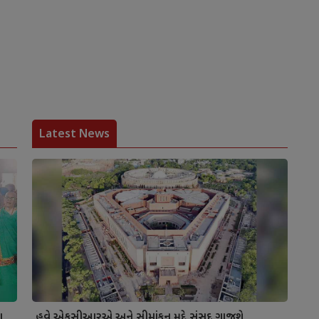
Latest News
ા
હવે એફસીઆરએ અને સીમાંકન મુદ્દે સંસદ ગાજશે