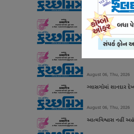
August 07, Fri, 2026
યુવાનો સાથે સંઘર્ષ નહ
August 07, Fri, 2026
ગરિમા ચૂકયા ઉદયનિધિ
August 06, Thu, 2026
ગ્લાસગોમાં શાનદાર દે
August 06, Thu, 2026
આત્મવિશ્વાસ નહીં અહં