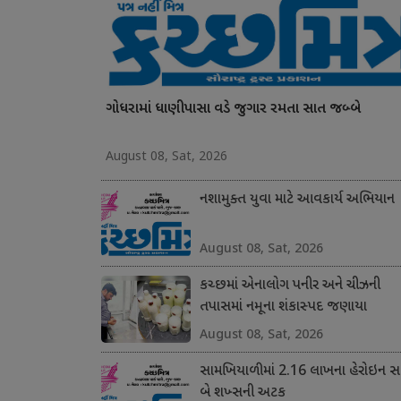
ગોધરામાં ધાણીપાસા વડે જુગાર રમતા સાત જબ્બે
August 08, Sat, 2026
નશામુક્ત યુવા માટે આવકાર્ય અભિયાન
August 08, Sat, 2026
કચ્છમાં એનાલોગ પનીર અને ચીઝની
તપાસમાં નમૂના શંકાસ્પદ જણાયા
August 08, Sat, 2026
સામખિયાળીમાં 2.16 લાખના હેરોઇન સા
બે શખ્સની અટક