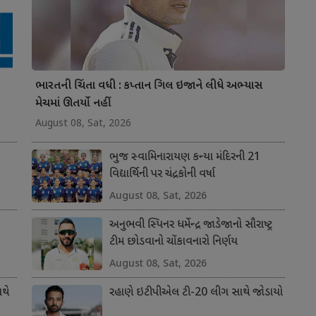
ભારતની ચિંતા વધી : કપ્તાન ગિલ ઇજાને લીધે અભ્યાસ
મેચમાં ઊતર્યો નહીં
August 08, Sat, 2026
ભુજ સ્વામિનારાયણ કન્યા મંદિરની 21
વિદ્યાર્થિની પર ચંદ્રકોની વર્ષા
August 08, Sat, 2026
અનુભવી સ્પિનર ધર્મેન્દ્ર જાડેજાનો સૌરાષ્ટ્ર
ટીમ છોડવાનો ચોંકાવનારો નિર્ણય
August 08, Sat, 2026
થે
રહાણે ઇટીપીએલ ટી-20 લીગ સાથે જોડાયો