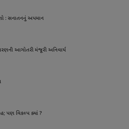
ાશો : સનાતનનું અપમાન
ાવરણની આગોતરી મંજૂરી અનિવાર્ય
ત
ેહ; પણ વિકલ્પ ક્યાં ?