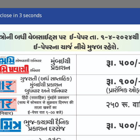
close in 2 seconds
્યુઝ
સ્પોર્ટ્સ ન્યુઝ
તંત્રી લેખ
અવસાન નોંધ
ઈ-પેપર
 : સુપ્રીમનો ઉમદા નિર્દેશ
ંજો કસવા સુપ્રીમનો આદેશ