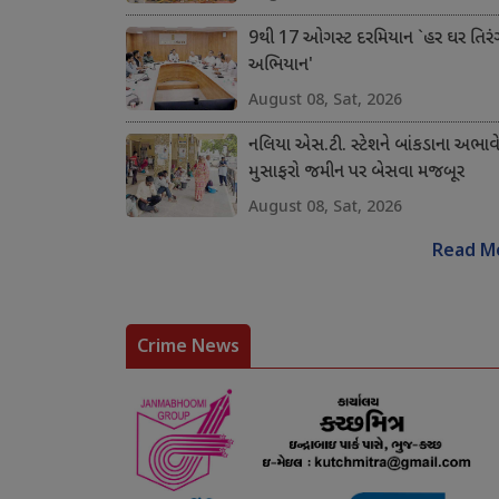
9થી 17 ઓગસ્ટ દરમિયાન `હર ઘર તિરં
અભિયાન'
August 08, Sat, 2026
નલિયા એસ.ટી. સ્ટેશને બાંકડાના અભાવ
મુસાફરો જમીન પર બેસવા મજબૂર
August 08, Sat, 2026
Read M
Crime News