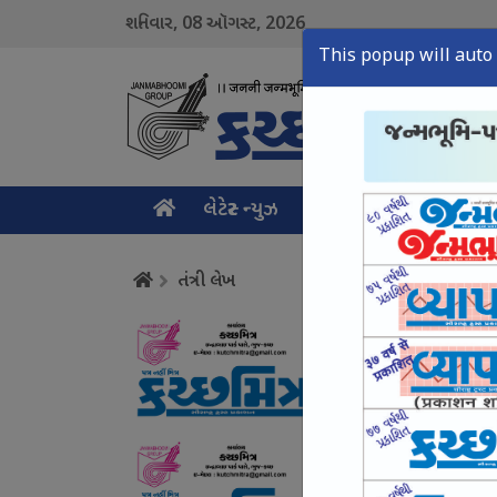
08
2026
શનિવાર,
ઑગસ્ટ,
This popup will auto 
લેટેસ્ટ ન્યુઝ
મુખ્ય સમાચાર
ક્રાઇમ ન
તંત્રી લેખ
વાહનોનો થર્ડ પાર્ટી વીમો
August 08, Sat, 2026
સાયબર ક્રાઈમ ઉપર સક