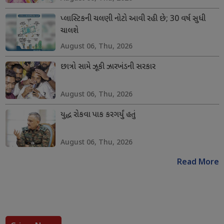
પ્લાસ્ટિકની ચલણી નોટો આવી રહી છે; 30 વર્ષ સુધી
ચાલશે
August 06, Thu, 2026
છાત્રો સામે ઝૂકી ઝારખંડની સરકાર
August 06, Thu, 2026
યુદ્ધ રોકવા પાક કરગર્યું હતું
August 06, Thu, 2026
Read More