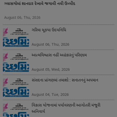
ગ્લાસગોમાં શાનદાર દેખાવે જગાવી નવી ઉમ્મીદ
August 06, Thu, 2026
ગરિમા ચૂકયા ઉદયનિધિ
August 06, Thu, 2026
આત્મવિશ્વાસ નહીં અહંકારનું પરિણામ
August 05, Wed, 2026
સંસદના પ્રાંગણમાં તમાશો : સનાતનનું અપમાન
August 04, Tue, 2026
વિકાસ યોજનામાં પર્યાવરણની આગોતરી મંજૂરી
અનિવાર્ય