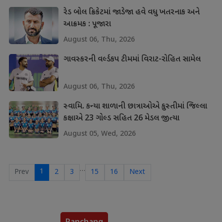
રેડ બોલ ક્રિકેટમાં જાડેજા હવે વધુ ખતરનાક અને
આક્રમક : પૂજારા
August 06, Thu, 2026
ગાવસ્કરની વર્લ્ડકપ ટીમમાં વિરાટ-રોહિત સામેલ
August 06, Thu, 2026
સ્વામિ. કન્યા શાળાની છાત્રાઓએ કુસ્તીમાં જિલ્લા
કક્ષાએ 23 ગોલ્ડ સહિત 26 મેડલ જીત્યા
August 05, Wed, 2026
…
1
Prev
2
3
15
16
Next
Panchang