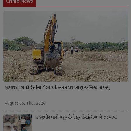
Crime News
ગુડથરમાં સાદી રેતીના ગેરકાયદે ખનન પર ખાણ-ખનિજ ત્રાટક્યું
August 06, Thu, 2026
હાજીપીર પાસે પશુઓની ક્રૂર હેરાફેરીમાં બે ઝડપાયા