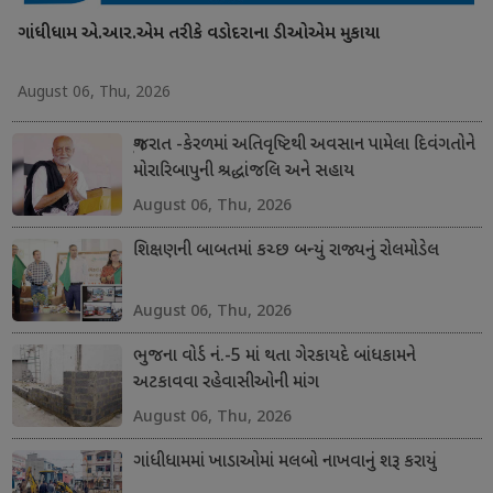
ગાંધીધામ એ.આર.એમ તરીકે વડોદરાના ડીઓએમ મુકાયા
August 06, Thu, 2026
ગુજરાત -કેરળમાં અતિવૃષ્ટિથી અવસાન પામેલા દિવંગતોને
મોરારિબાપુની શ્રદ્ધાંજલિ અને સહાય
August 06, Thu, 2026
શિક્ષણની બાબતમાં કચ્છ બન્યું રાજ્યનું રોલમોડેલ
August 06, Thu, 2026
ભુજના વોર્ડ નં.-5 માં થતા ગેરકાયદે બાંધકામને
અટકાવવા રહેવાસીઓની માંગ
August 06, Thu, 2026
ગાંધીધામમાં ખાડાઓમાં મલબો નાખવાનું શરૂ કરાયું