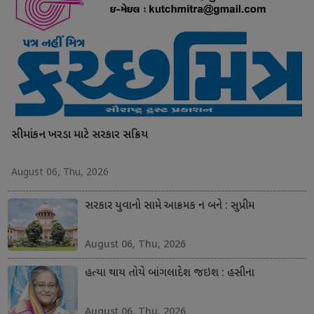
સીમાંકન ખરડા માટે સરકાર સક્રિય
August 06, Thu, 2026
સરકાર યુવાનો સામે આક્રમક ન બને : સુપ્રીમ
August 06, Thu, 2026
હત્યા થાય તોયે બાંગલાદેશ જઇશ : હસીના
August 06, Thu, 2026