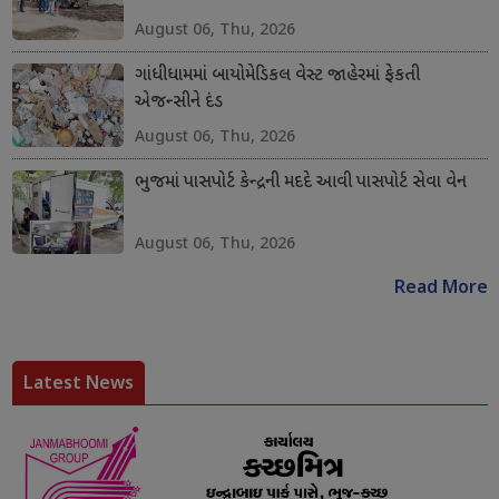
August 06, Thu, 2026
ગાંધીધામમાં બાયોમેડિકલ વેસ્ટ જાહેરમાં ફેકતી
એજન્સીને દંડ
August 06, Thu, 2026
ભુજમાં પાસપોર્ટ કેન્દ્રની મદદે આવી પાસપોર્ટ સેવા વેન
August 06, Thu, 2026
Read More
Latest News