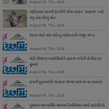
August 06, Thu, 2026
બાંડિયામાં ખાનગી કંપનીની વીજ લાઇન `યમરાજ' બની:
વધુ એક મોરનું મોત
August 06, Thu, 2026
કંડલા બંદરે ત્રણ કરોડનું પાકિસ્તાની ખજૂર જપ્ત
August 06, Thu, 2026
મોટી ચીરઇના આરોપીઓને પકડવા ગયેલી પોલીસ પર
હુમલો
August 06, Thu, 2026
ધ્રબની દુકાનમાંથી ગાંજાના જથ્થા સાથે શખ્સ પકડાયો
August 06, Thu, 2026
મુંદરાના ચાર ધાર્મિક સ્થળનાં ડિમોલિશન સામે હાઇકોર્ટનો