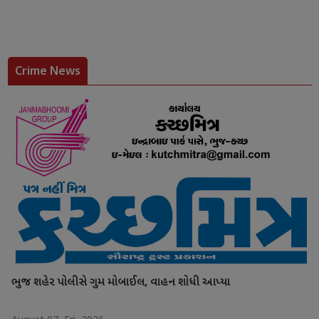
Crime News
ભુજ શહેર પોલીસે ગુમ મોબાઈલ, વાહન શોધી આપ્યા