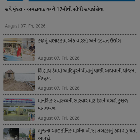
હવે મુંદરા - અમદાવાદ વચ્ચે 17મીથી સીધી હવાઈસેવા
August 07, Fri, 2026
કચ્છનું વણાટકામ એક વારસો અને જીવંત ઉદ્યોગ
August 07, Fri, 2026
શિણાય ડેમથી આદિપુરને પીવાનું પાણી આપવાની યોજના
નિષ્ફળ
August 07, Fri, 2026
માનસિક સ્વાસ્થ્યની સારવાર માટે દેશને મળશે કુશળ
માનવબળ
August 07, Fri, 2026
ભુજના આઇકોનિક માર્ગના બીજા તબક્કાનું કામ શરૂ થતાં
આનંદો