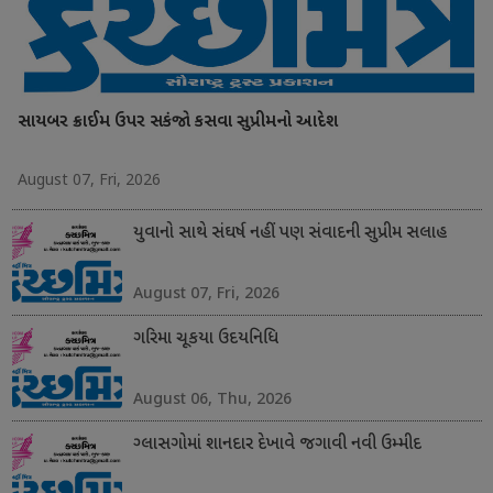
સાયબર ક્રાઈમ ઉપર સકંજો કસવા સુપ્રીમનો આદેશ
August 07, Fri, 2026
યુવાનો સાથે સંઘર્ષ નહીં પણ સંવાદની સુપ્રીમ સલાહ
August 07, Fri, 2026
ગરિમા ચૂકયા ઉદયનિધિ
August 06, Thu, 2026
ગ્લાસગોમાં શાનદાર દેખાવે જગાવી નવી ઉમ્મીદ