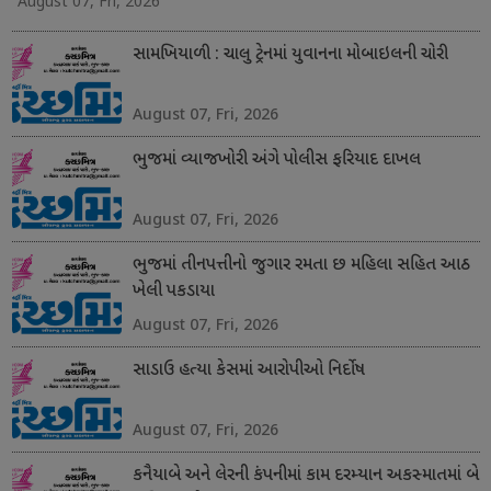
August 07, Fri, 2026
સામખિયાળી : ચાલુ ટ્રેનમાં યુવાનના મોબાઇલની ચોરી
August 07, Fri, 2026
ભુજમાં વ્યાજખોરી અંગે પોલીસ ફરિયાદ દાખલ
August 07, Fri, 2026
ભુજમાં તીનપત્તીનો જુગાર રમતા છ મહિલા સહિત આઠ
ખેલી પકડાયા
August 07, Fri, 2026
સાડાઉ હત્યા કેસમાં આરોપીઓ નિર્દોષ
August 07, Fri, 2026
કનૈયાબે અને લેરની કંપનીમાં કામ દરમ્યાન અકસ્માતમાં બે