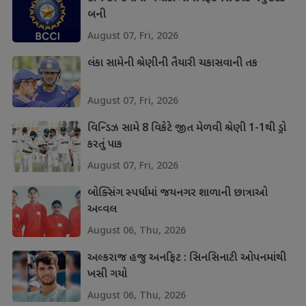
બની
August 07, Fri, 2026
લંકા સામેની શ્રેણીની તૈયારી ચકાસવાની તક
August 07, Fri, 2026
વિન્ડિઝ સામે 8 વિકેટે જીત મેળવી શ્રેણી 1-1થી ડ્રો
કરતું પાક
August 07, Fri, 2026
બોક્સિંગ સ્પર્ધામાં જયનગર શાળાની છાત્રાઓ
અવ્વલ
August 06, Thu, 2026
અલ્કરાજ હજુ અનફિટ : સિનસિનાટી ઓપનમાંથી
ખસી ગયો
August 06, Thu, 2026