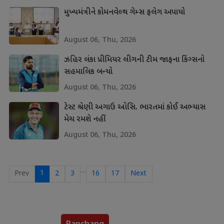
મુખ્યમંત્રીને કોમનવેલ્થ ગેમ્સ ફલેગ અપાયો
August 06, Thu, 2026
ઝહિર લંકા પ્રીમિયર લીગની ટીમ જાફના કિંગ્સનો
સહમાલિક બન્યો
August 06, Thu, 2026
ટેસ્ટ શ્રેણી અગાઉ ઓસિ. ભારતમાં કોઈ અભ્યાસ
મેચ રમશે નહીં
August 06, Thu, 2026
…
1
Prev
2
3
16
17
Next
Panchang