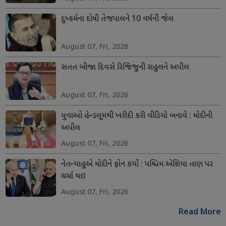
દુષ્કર્મના દોષી તેજપાલને 10 વર્ષની જેલ
August 07, Fri, 2026
સતત બીજા દિવસે રિજિજુની રાહુલને અપીલ
August 07, Fri, 2026
યુવાઓ હેન્ડલૂમથી ખરીદી કરી વીડિયો બનાવે : મોદીની
અપીલ
August 07, Fri, 2026
નેતન્યાહુએ મોદીને ફોન કર્યો : પશ્ચિમ એશિયા તાણ પર
ચર્ચા થઇ
August 07, Fri, 2026
Read More