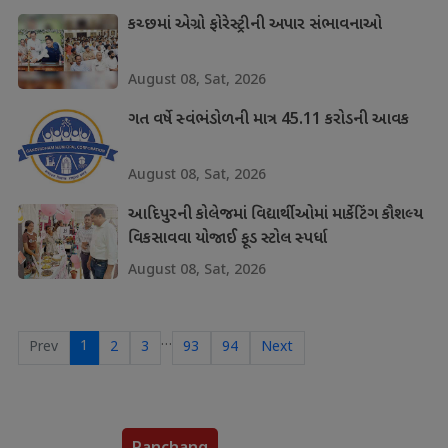
કચ્છમાં એગ્રો ફોરેસ્ટ્રીની અપાર સંભાવનાઓ
August 08, Sat, 2026
ગત વર્ષે સ્વંભંડોળની માત્ર 45.11 કરોડની આવક
August 08, Sat, 2026
આદિપુરની કોલેજમાં વિદ્યાર્થીઓમાં માર્કેટિંગ કૌશલ્ય
વિકસાવવા યોજાઈ ફૂડ સ્ટોલ સ્પર્ધા
August 08, Sat, 2026
…
1
Prev
2
3
93
94
Next
Panchang