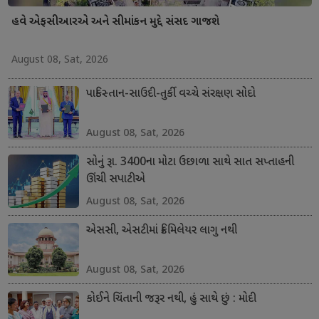
હવે એફસીઆરએ અને સીમાંકન મુદ્દે સંસદ ગાજશે
August 08, Sat, 2026
પાકિસ્તાન-સાઉદી-તુર્કી વચ્ચે સંરક્ષણ સોદો
August 08, Sat, 2026
સોનું રૂા. 3400ના મોટા ઉછાળા સાથે સાત સપ્તાહની
ઊંચી સપાટીએ
August 08, Sat, 2026
એસસી, એસટીમાં ક્રિમિલેયર લાગુ નથી
August 08, Sat, 2026
કોઈને ચિંતાની જરૂર નથી, હું સાથે છું : મોદી