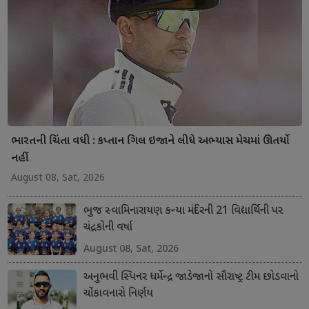
ભારતની ચિંતા વધી : કપ્તાન ગિલ ઇજાને લીધે અભ્યાસ મેચમાં ઊતર્યો
નહીં
August 08, Sat, 2026
ભુજ સ્વામિનારાયણ કન્યા મંદિરની 21 વિદ્યાર્થિની પર
ચંદ્રકોની વર્ષા
August 08, Sat, 2026
અનુભવી સ્પિનર ધર્મેન્દ્ર જાડેજાનો સૌરાષ્ટ્ર ટીમ છોડવાનો
ચોંકાવનારો નિર્ણય