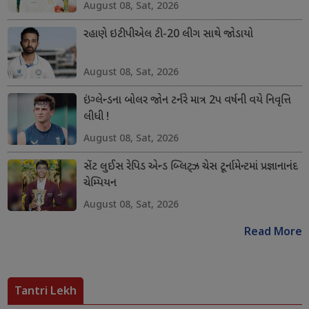
August 08, Sat, 2026
રહાણે ઇટીપીએલ ટી-20 લીગ સાથે જોડાયો
August 08, Sat, 2026
ઇંગ્લેન્ડના બોલર જોન ટર્નરે માત્ર 2પ વર્ષની વયે નિવૃત્તિ
લીધી !
August 08, Sat, 2026
સેંટ લુઈસ રેપિડ એન્ડ બ્લિટ્ઝ ચેસ ટૂર્નામેન્ટમાં પ્રજ્ઞાનાનંદ
ચેમ્પિયન
August 08, Sat, 2026
Read More
Tantri Lekh