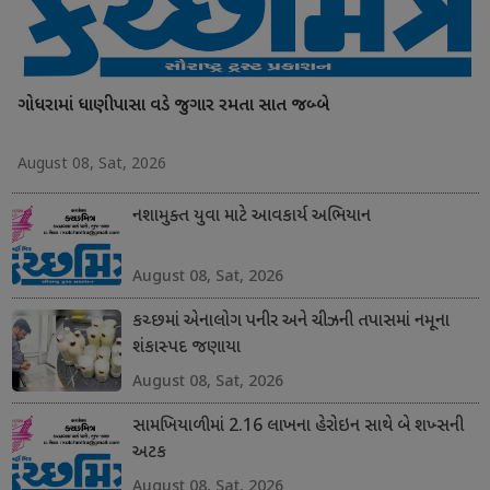
ગોધરામાં ધાણીપાસા વડે જુગાર રમતા સાત જબ્બે
August 08, Sat, 2026
નશામુક્ત યુવા માટે આવકાર્ય અભિયાન
August 08, Sat, 2026
કચ્છમાં એનાલોગ પનીર અને ચીઝની તપાસમાં નમૂના
શંકાસ્પદ જણાયા
August 08, Sat, 2026
સામખિયાળીમાં 2.16 લાખના હેરોઇન સાથે બે શખ્સની
અટક
August 08, Sat, 2026