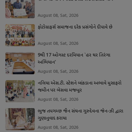
August 08, Sat, 2026
ફોટોગ્રાફર્સ સમાજના દરેક પ્રસંગોને દીપાવે છે
August 08, Sat, 2026
9થી 17 ઓગસ્ટ દરમિયાન `હર ઘર તિરંગા
અભિયાન'
August 08, Sat, 2026
નલિયા એસ.ટી. સ્ટેશને બાંકડાના અભાવે મુસાફરો
જમીન પર બેસવા મજબૂર
August 08, Sat, 2026
ભુજ તપગચ્છ જૈન સંઘના ગુરુદેવના જેન-ઝી દ્વારા
ગુણાનુવાદ કરાયા
August 08, Sat, 2026