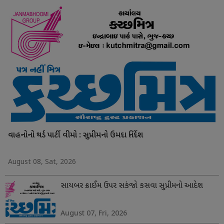
વાહનોનો થર્ડ પાર્ટી વીમો : સુપ્રીમનો ઉમદા નિર્દેશ
August 08, Sat, 2026
સાયબર ક્રાઈમ ઉપર સકંજો કસવા સુપ્રીમનો આદેશ
August 07, Fri, 2026