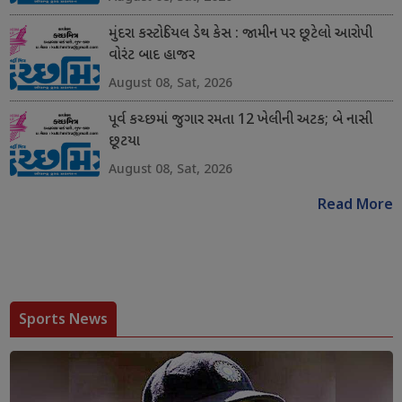
મુંદરા કસ્ટોડિયલ ડેથ કેસ : જામીન પર છૂટેલો આરોપી
વોરંટ બાદ હાજર
August 08, Sat, 2026
પૂર્વ કચ્છમાં જુગાર રમતા 12 ખેલીની અટક; બે નાસી
છૂટયા
August 08, Sat, 2026
Read More
Sports News