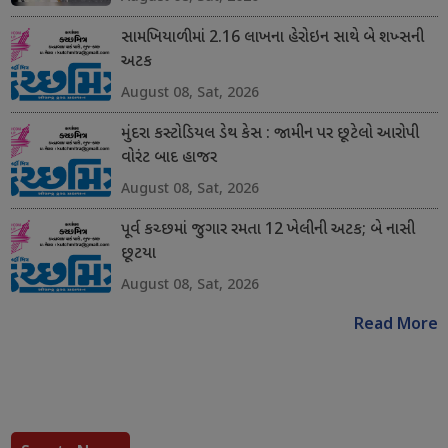
સામખિયાળીમાં 2.16 લાખના હેરોઇન સાથે બે શખ્સની
અટક
August 08, Sat, 2026
મુંદરા કસ્ટોડિયલ ડેથ કેસ : જામીન પર છૂટેલો આરોપી
વોરંટ બાદ હાજર
August 08, Sat, 2026
પૂર્વ કચ્છમાં જુગાર રમતા 12 ખેલીની અટક; બે નાસી
છૂટયા
August 08, Sat, 2026
Read More