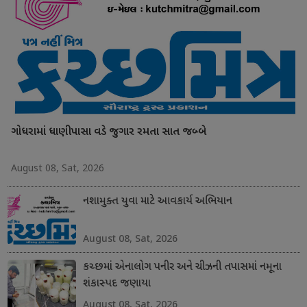
ગોધરામાં ધાણીપાસા વડે જુગાર રમતા સાત જબ્બે
August 08, Sat, 2026
નશામુક્ત યુવા માટે આવકાર્ય અભિયાન
August 08, Sat, 2026
કચ્છમાં એનાલોગ પનીર અને ચીઝની તપાસમાં નમૂના
શંકાસ્પદ જણાયા
August 08, Sat, 2026