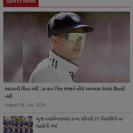
Sports News
ભારતની ચિંતા વધી : કપ્તાન ગિલ ઇજાને લીધે અભ્યાસ મેચમાં ઊતર્યો
નહીં
August 08, Sat, 2026
ભુજ સ્વામિનારાયણ કન્યા મંદિરની 21 વિદ્યાર્થિની પર
ચંદ્રકોની વર્ષા