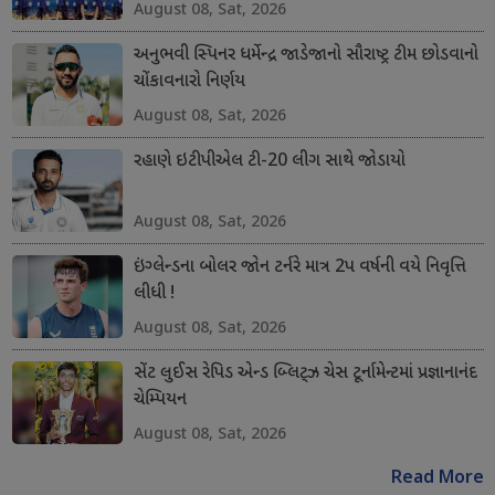
August 08, Sat, 2026
અનુભવી સ્પિનર ધર્મેન્દ્ર જાડેજાનો સૌરાષ્ટ્ર ટીમ છોડવાનો
ચોંકાવનારો નિર્ણય
August 08, Sat, 2026
રહાણે ઇટીપીએલ ટી-20 લીગ સાથે જોડાયો
August 08, Sat, 2026
ઇંગ્લેન્ડના બોલર જોન ટર્નરે માત્ર 2પ વર્ષની વયે નિવૃત્તિ
લીધી !
August 08, Sat, 2026
સેંટ લુઈસ રેપિડ એન્ડ બ્લિટ્ઝ ચેસ ટૂર્નામેન્ટમાં પ્રજ્ઞાનાનંદ
ચેમ્પિયન
August 08, Sat, 2026
Read More