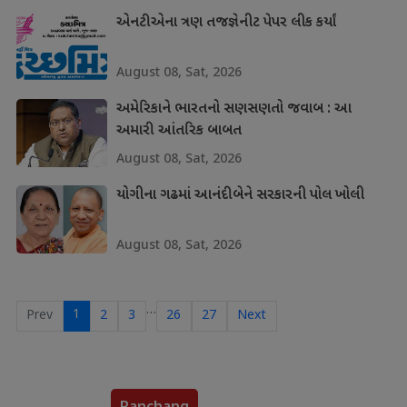
એનટીએના ત્રણ તજજ્ઞેનીટ પેપર લીક કર્યાં
August 08, Sat, 2026
અમેરિકાને ભારતનો સણસણતો જવાબ : આ
અમારી આંતરિક બાબત
August 08, Sat, 2026
યોગીના ગઢમાં આનંદીબેને સરકારની પોલ ખોલી
August 08, Sat, 2026
…
1
Prev
2
3
26
27
Next
Panchang