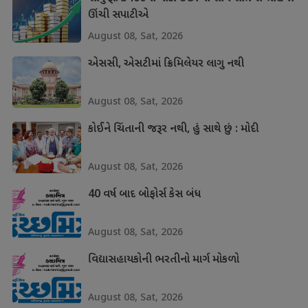
ઊંચી સપાટીએ
August 08, Sat, 2026
એસસી, એસટીમાં ક્રિમિલેયર લાગુ નથી
August 08, Sat, 2026
કોઈને ચિંતાની જરૂર નથી, હું સાથે છું : મોદી
August 08, Sat, 2026
40 વર્ષ બાદ બોફોર્સ કેસ બંધ
August 08, Sat, 2026
વિદ્યાસહાયકોની ભરતીનો માર્ગ મોકળો
August 08, Sat, 2026