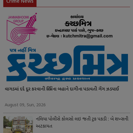
Crime News
વાગડમાં દર્દ દૂર કરવાની વિધિના બહાને દાગીના પડાવતી ગેંગ ઝડપાઈ
August 09, Sun, 2026
નલિયા પોલીસે કોલસો લઇ જતી ટ્રક પકડી : બે શખ્સની
અટકાયત