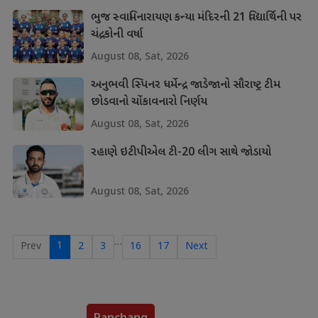
ભુજ સ્વામિનારાયણ કન્યા મંદિરની 21 વિદ્યાર્થિની પર
ચંદ્રકોની વર્ષા
August 08, Sat, 2026
અનુભવી સ્પિનર ધર્મેન્દ્ર જાડેજાનો સૌરાષ્ટ્ર ટીમ
છોડવાનો ચોંકાવનારો નિર્ણય
August 08, Sat, 2026
રહાણે ઇટીપીએલ ટી-20 લીગ સાથે જોડાયો
August 08, Sat, 2026
…
1
Prev
2
3
16
17
Next
Panchang