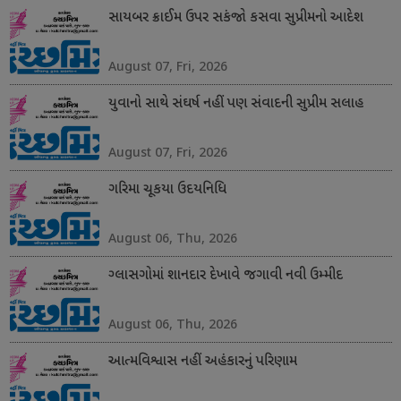
સાયબર ક્રાઈમ ઉપર સકંજો કસવા સુપ્રીમનો આદેશ
August 07, Fri, 2026
યુવાનો સાથે સંઘર્ષ નહીં પણ સંવાદની સુપ્રીમ સલાહ
August 07, Fri, 2026
ગરિમા ચૂકયા ઉદયનિધિ
August 06, Thu, 2026
ગ્લાસગોમાં શાનદાર દેખાવે જગાવી નવી ઉમ્મીદ
August 06, Thu, 2026
આત્મવિશ્વાસ નહીં અહંકારનું પરિણામ