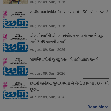
August 09, Sun, 2026
ગાંધીધામના શિપિંગ ઉદ્યોગકાર સાથે 1.50 કરોડની ઠગાઈ
August 09, Sun, 2026
એસબીઆઈની એપ ડાઉનલોડ કરાવવાનાં બહાને વૃદ્ધ
સાથે 3.45 લાખની ઠગાઈ
August 09, Sun, 2026
સામખિયાળીમાં જુગટુ રમતા બે તહોમતદાર જબ્બે
August 09, Sun, 2026
ટગામાં જાહેરમાં જુગાર રમતા બે ખેલી ઝડપાયા : છ નાસી
છૂટયા
August 09, Sun, 2026
Read More