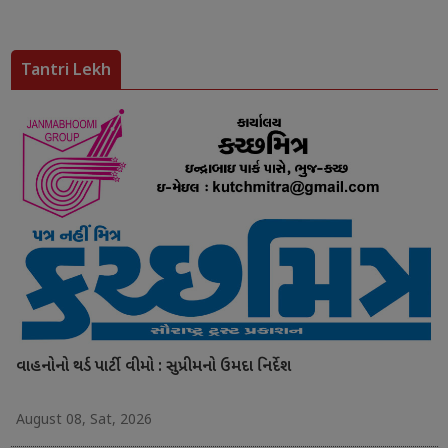
Tantri Lekh
વાહનોનો થર્ડ પાર્ટી વીમો : સુપ્રીમનો ઉમદા નિર્દેશ
August 08, Sat, 2026