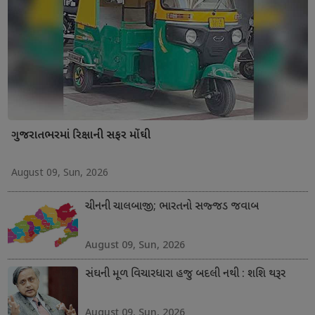
ગુજરાતભરમાં રિક્ષાની સફર મોંઘી
August 09, Sun, 2026
ચીનની ચાલબાજી; ભારતનો સજ્જડ જવાબ
August 09, Sun, 2026
સંઘની મૂળ વિચારધારા હજુ બદલી નથી : શશિ થરૂર
August 09, Sun, 2026