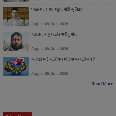
પંજાબમાં રાઘવ ચઢ્ઢાને મોટી ભૂમિકા?
August 09, Sun, 2026
ભારતના શત્રુ આતંકવાદીનું મોત
August 09, Sun, 2026
બાળકો માટે સોશિયલ મીડિયા પર પ્રતિબંધ ?
August 09, Sun, 2026
Read More