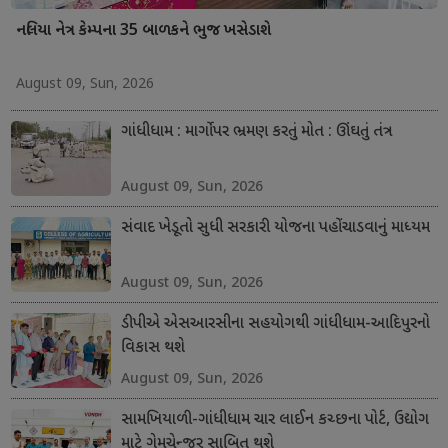
નલિયા નેત્ર કેમ્પના 35 બાળકને ભુજ ખસેડાશે
August 09, Sun, 2026
ગાંધીધામ : માર્ગો પર ભ્રમણ કરતું મોત : ઊંઘતું તંત્ર
August 09, Sun, 2026
સંવાદ ખેડૂતો સુધી સરકારી યોજના પહોંચાડવાનું માધ્યમ
August 09, Sun, 2026
ડીપીએ એસઆરસીના સહયોગથી ગાંધીધામ-આદિપુરનો
વિકાસ થશે
August 09, Sun, 2026
સામખિયાળી-ગાંધીધામ ચાર લાઈન કચ્છના પોર્ટ, ઉદ્યોગ
માટે ગેમચેન્જર સાબિત થશે