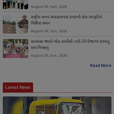
August 09, Sun, 2026
રાષ્ટ્રીય માનવ સંગ્રહાલયમાં કચ્છની લોક સંસ્કૃતિને
વિશિષ્ટ સ્થાન
August 09, Sun, 2026
સત્તાપક્ષ જ્યારે ખોટા કાર્યો કરે ત્યારે તેને ઉજાગર કરવાનું
કામ વિપક્ષનું
August 09, Sun, 2026
Read More
Latest News