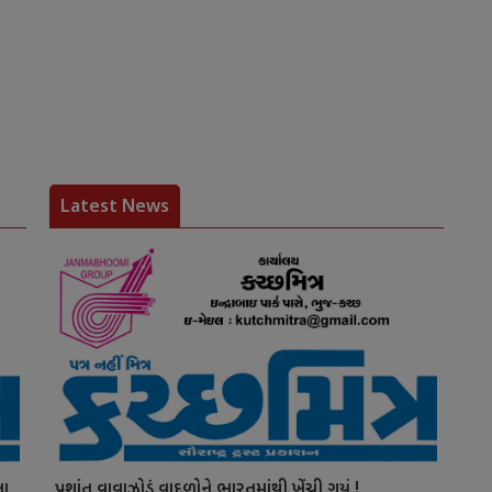
Latest News
ના
પ્રશાંત વાવાઝોડું વાદળોને ભારતમાંથી ખેંચી ગયું !