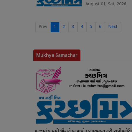
August 01, Sat, 2026
1
Prev
2
3
4
5
6
Next
Mukhya Samachar
ભુજમાં કાયમી ધોરણે ફૂટપાથો દબાણમુક્ત કરી સુપ્રીમકોર્ટ