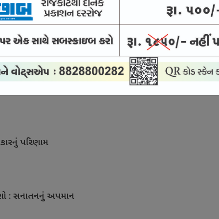
ખાવે જગાવી નવી ઉમ્મીદ
કારનું પરિણામ
ાશો : સનાતનનું અપમાન