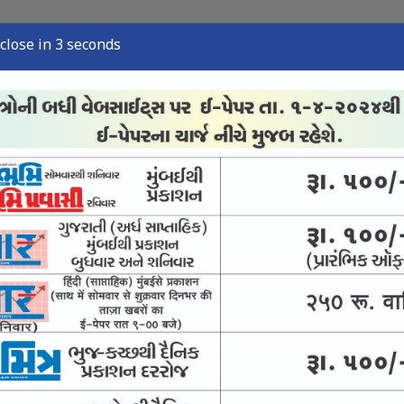
close in 2 seconds
્યુઝ
સ્પોર્ટ્સ ન્યુઝ
તંત્રી લેખ
અવસાન નોંધ
ઈ-પેપર
ંજો કસવા સુપ્રીમનો આદેશ
ીં પણ સંવાદની સુપ્રીમ સલાહ