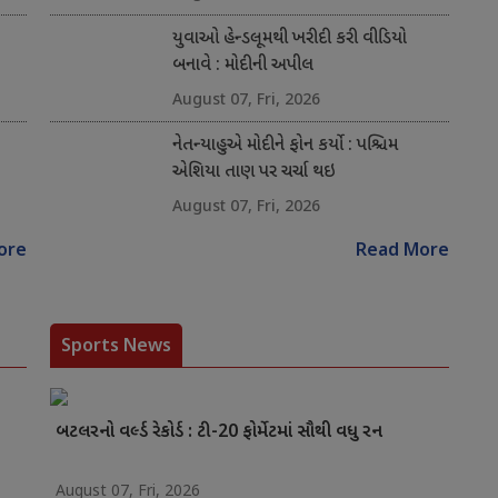
યુવાઓ હેન્ડલૂમથી ખરીદી કરી વીડિયો
બનાવે : મોદીની અપીલ
August 07, Fri, 2026
નેતન્યાહુએ મોદીને ફોન કર્યો : પશ્ચિમ
એશિયા તાણ પર ચર્ચા થઇ
August 07, Fri, 2026
ore
Read More
Sports News
બટલરનો વર્લ્ડ રેકોર્ડ : ટી-20 ફોર્મેટમાં સૌથી વધુ રન
August 07, Fri, 2026