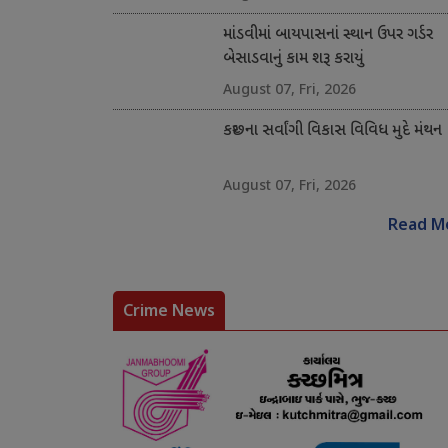
માંડવીમાં બાયપાસનાં સ્થાન ઉપર ગર્ડર
બેસાડવાનું કામ શરૂ કરાયું
August 07, Fri, 2026
કચ્છના સર્વાંગી વિકાસ વિવિધ મુદે મંથન
August 07, Fri, 2026
Read M
Crime News