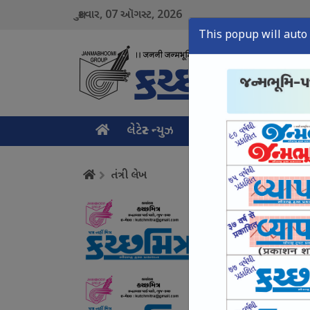
07
2026
શુક્રવાર,
ઑગસ્ટ,
This popup will auto 
લેટેસ્ટ ન્યુઝ
મુખ્ય સમાચાર
ક્રાઇમ ન
તંત્રી લેખ
સાયબર ક્રાઈમ ઉપર સક
August 07, Fri, 2026
યુવાનો સાથે સંઘર્ષ નહ