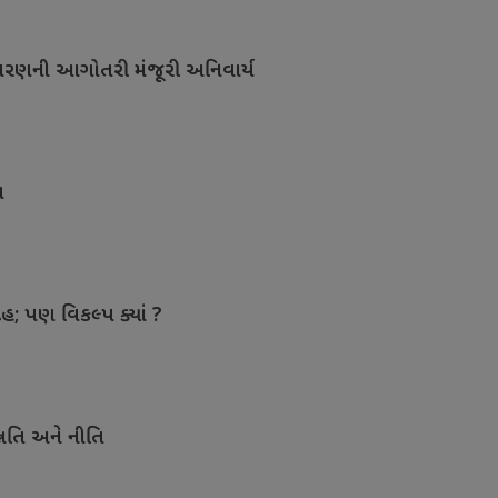
ાવરણની આગોતરી મંજૂરી અનિવાર્ય
ત
ેહ; પણ વિકલ્પ ક્યાં ?
નતિ અને નીતિ