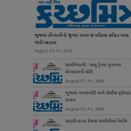
ભુજમાં તીનપત્તીનો જુગાર રમતા છ મહિલા સહિત આઠ
ખેલી પકડાયા
August 07, Fri, 2026
સામખિયાળી : ચાલુ ટ્રેનમાં યુવાનના
મોબાઇલની ચોરી
August 07, Fri, 2026
ભુજમાં વ્યાજખોરી અંગે પોલીસ ફરિયાદ
દાખલ
August 07, Fri, 2026
સાડાઉ હત્યા કેસમાં આરોપીઓ નિર્દોષ