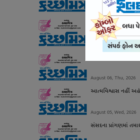
August 07, Fri, 2026
ગરિમા ચૂકયા ઉદયનિધિ
August 06, Thu, 2026
ગ્લાસગોમાં શાનદાર દે
August 06, Thu, 2026
આત્મવિશ્વાસ નહીં અહં
August 05, Wed, 2026
સંસદના પ્રાંગણમાં તમ