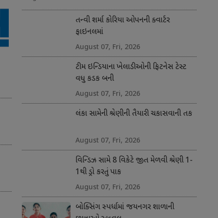
તન્વી શર્મા કોરિયા ઓપનની ક્વાર્ટર
ફાઇનલમાં
August 07, Fri, 2026
ટીમ ઇન્ડિયાના ખેલાડીઓની ફિટનેસ ટેસ્ટ
વધુ કડક બની
August 07, Fri, 2026
લંકા સામેની શ્રેણીની તૈયારી ચકાસવાની તક
August 07, Fri, 2026
વિન્ડિઝ સામે 8 વિકેટે જીત મેળવી શ્રેણી 1-
1થી ડ્રો કરતું પાક
August 07, Fri, 2026
બોક્સિંગ સ્પર્ધામાં જયનગર શાળાની