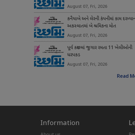
August 07, Fri, 2026
કનૈયાબે અને લેરની કંપનીમાં કામ દરમ્યા
અકસ્માતમાં બે શ્રમિકના મોત
August 07, Fri, 2026
પૂર્વ કચ્છમાં જુગાર રમતા 11 ખેલીઓની
ધરપકડ
August 07, Fri, 2026
Read M
Information
L
About us
Re