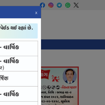
X
Panchang