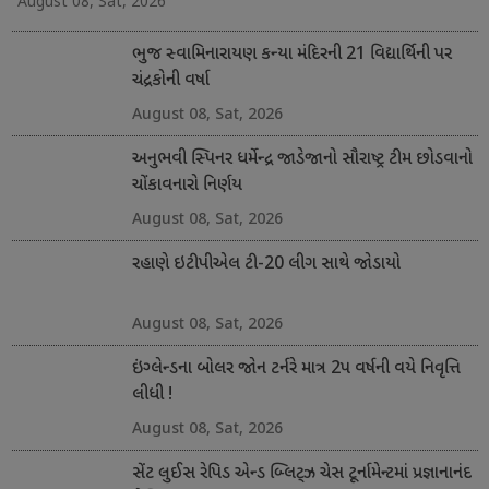
August 08, Sat, 2026
ભુજ સ્વામિનારાયણ કન્યા મંદિરની 21 વિદ્યાર્થિની પર
ચંદ્રકોની વર્ષા
August 08, Sat, 2026
અનુભવી સ્પિનર ધર્મેન્દ્ર જાડેજાનો સૌરાષ્ટ્ર ટીમ છોડવાનો
ચોંકાવનારો નિર્ણય
August 08, Sat, 2026
રહાણે ઇટીપીએલ ટી-20 લીગ સાથે જોડાયો
August 08, Sat, 2026
ઇંગ્લેન્ડના બોલર જોન ટર્નરે માત્ર 2પ વર્ષની વયે નિવૃત્તિ
લીધી !
August 08, Sat, 2026
સેંટ લુઈસ રેપિડ એન્ડ બ્લિટ્ઝ ચેસ ટૂર્નામેન્ટમાં પ્રજ્ઞાનાનંદ