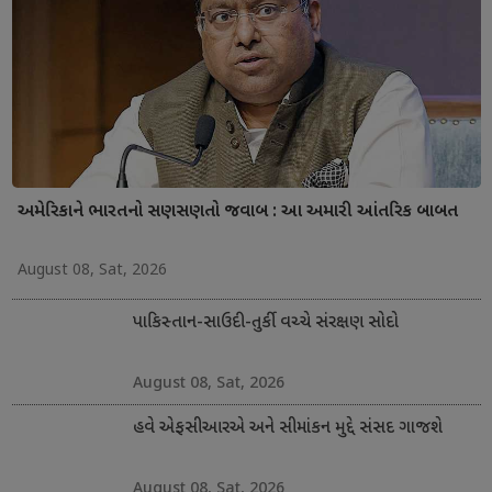
અમેરિકાને ભારતનો સણસણતો જવાબ : આ અમારી આંતરિક બાબત
August 08, Sat, 2026
પાકિસ્તાન-સાઉદી-તુર્કી વચ્ચે સંરક્ષણ સોદો
August 08, Sat, 2026
હવે એફસીઆરએ અને સીમાંકન મુદ્દે સંસદ ગાજશે
August 08, Sat, 2026