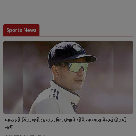
Sports News
ભારતની ચિંતા વધી : કપ્તાન ગિલ ઇજાને લીધે અભ્યાસ મેચમાં ઊતર્યો
નહીં