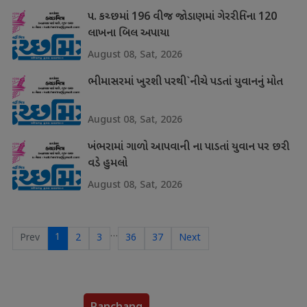
પ. કચ્છમાં 196 વીજ જોડાણમાં ગેરરીતિના 120
લાખના બિલ અપાયા
August 08, Sat, 2026
ભીમાસરમાં ખુરશી પરથી`નીચે પડતાં યુવાનનું મોત
August 08, Sat, 2026
ખંભરામાં ગાળો આપવાની ના પાડતાં યુવાન પર છરી
વડે હુમલો
August 08, Sat, 2026
…
1
Prev
2
3
36
37
Next
Panchang