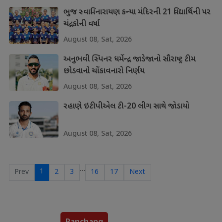
ભુજ સ્વામિનારાયણ કન્યા મંદિરની 21 વિદ્યાર્થિની પર
ચંદ્રકોની વર્ષા
August 08, Sat, 2026
અનુભવી સ્પિનર ધર્મેન્દ્ર જાડેજાનો સૌરાષ્ટ્ર ટીમ
છોડવાનો ચોંકાવનારો નિર્ણય
August 08, Sat, 2026
રહાણે ઇટીપીએલ ટી-20 લીગ સાથે જોડાયો
August 08, Sat, 2026
…
1
Prev
2
3
16
17
Next
Panchang