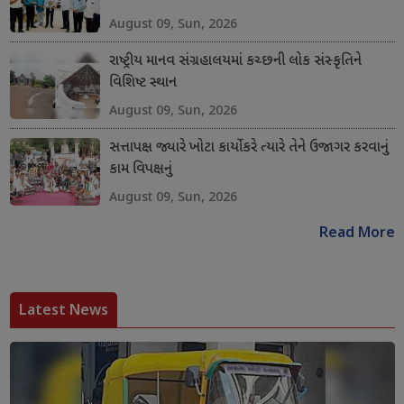
August 09, Sun, 2026
રાષ્ટ્રીય માનવ સંગ્રહાલયમાં કચ્છની લોક સંસ્કૃતિને
વિશિષ્ટ સ્થાન
August 09, Sun, 2026
સત્તાપક્ષ જ્યારે ખોટા કાર્યો કરે ત્યારે તેને ઉજાગર કરવાનું
કામ વિપક્ષનું
August 09, Sun, 2026
Read More
Latest News