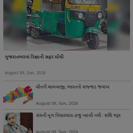
ગુજરાતભરમાં રિક્ષાની સફર મોંઘી
August 09, Sun, 2026
ચીનની ચાલબાજી; ભારતનો સજ્જડ જવાબ
August 09, Sun, 2026
સંઘની મૂળ વિચારધારા હજુ બદલી નથી : શશિ થરૂર
August 09, Sun, 2026