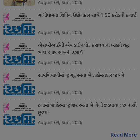
August 09, Sun, 2026
ગાંધીધામના શિપિંગ ઉદ્યોગકાર સાથે 1.50 કરોડની ઠગાઈ
August 09, Sun, 2026
એસબીઆઈની એપ ડાઉનલોડ કરાવવાનાં બહાને વૃદ્ધ
સાથે 3.45 લાખની ઠગાઈ
August 09, Sun, 2026
સામખિયાળીમાં જુગટુ રમતા બે તહોમતદાર જબ્બે
August 09, Sun, 2026
ટગામાં જાહેરમાં જુગાર રમતા બે ખેલી ઝડપાયા : છ નાસી
છૂટયા
August 09, Sun, 2026
Read More