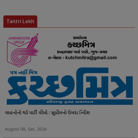
Tantri Lekh
વાહનોનો થર્ડ પાર્ટી વીમો : સુપ્રીમનો ઉમદા નિર્દેશ
August 08, Sat, 2026