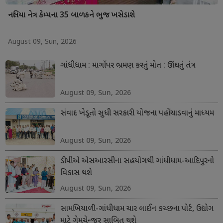
નલિયા નેત્ર કેમ્પના 35 બાળકને ભુજ ખસેડાશે
August 09, Sun, 2026
ગાંધીધામ : માર્ગો પર ભ્રમણ કરતું મોત : ઊંઘતું તંત્ર
August 09, Sun, 2026
સંવાદ ખેડૂતો સુધી સરકારી યોજના પહોંચાડવાનું માધ્યમ
August 09, Sun, 2026
ડીપીએ એસઆરસીના સહયોગથી ગાંધીધામ-આદિપુરનો
વિકાસ થશે
August 09, Sun, 2026
સામખિયાળી-ગાંધીધામ ચાર લાઈન કચ્છના પોર્ટ, ઉદ્યોગ
માટે ગેમચેન્જર સાબિત થશે