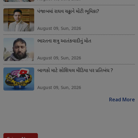
પંજાબમાં રાઘવ ચઢ્ઢાને મોટી ભૂમિકા?
August 09, Sun, 2026
ભારતના શત્રુ આતંકવાદીનું મોત
August 09, Sun, 2026
બાળકો માટે સોશિયલ મીડિયા પર પ્રતિબંધ ?
August 09, Sun, 2026
Read More