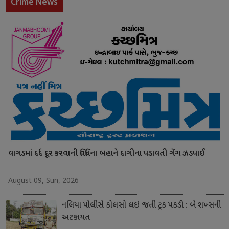
Crime News
વાગડમાં દર્દ દૂર કરવાની વિધિના બહાને દાગીના પડાવતી ગેંગ ઝડપાઈ
August 09, Sun, 2026
નલિયા પોલીસે કોલસો લઇ જતી ટ્રક પકડી : બે શખ્સની
અટકાયત