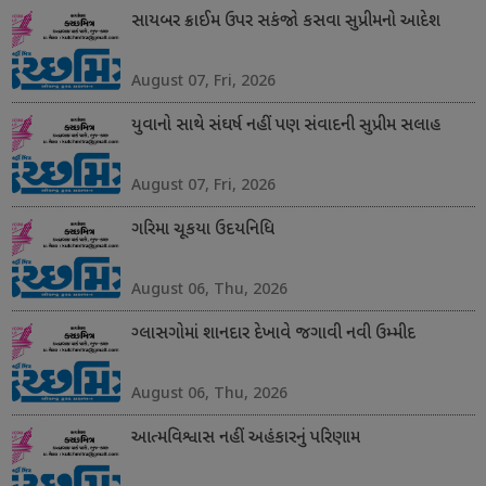
સાયબર ક્રાઈમ ઉપર સકંજો કસવા સુપ્રીમનો આદેશ
August 07, Fri, 2026
યુવાનો સાથે સંઘર્ષ નહીં પણ સંવાદની સુપ્રીમ સલાહ
August 07, Fri, 2026
ગરિમા ચૂકયા ઉદયનિધિ
August 06, Thu, 2026
ગ્લાસગોમાં શાનદાર દેખાવે જગાવી નવી ઉમ્મીદ
August 06, Thu, 2026
આત્મવિશ્વાસ નહીં અહંકારનું પરિણામ