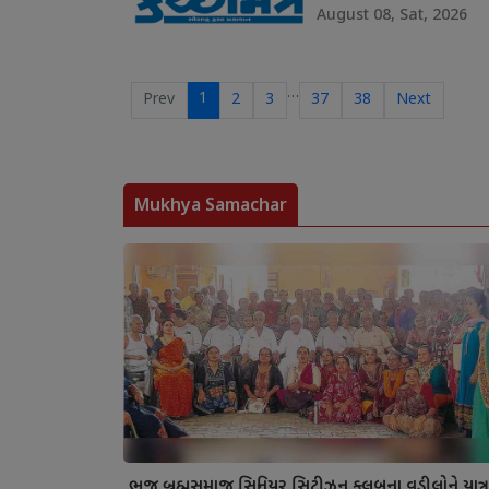
August 08, Sat, 2026
…
1
Prev
2
3
37
38
Next
Mukhya Samachar
ભુજ બ્રહ્મસમાજ સિનિયર સિટીઝન ક્લબના વડીલોને યાત્ર