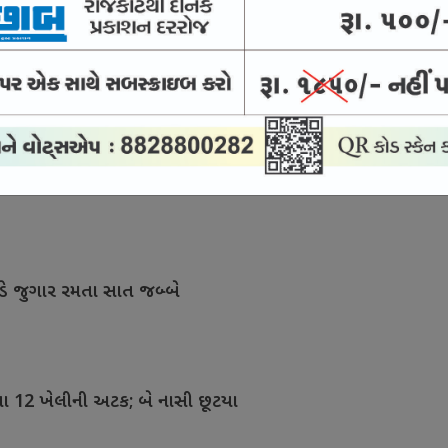
ાખના હેરોઇન સાથે બે શખ્સની અટક
કેસ : જામીન પર છૂટેલો આરોપી વોરંટ બાદ હાજર
ડે જુગાર રમતા સાત જબ્બે
મતા 12 ખેલીની અટક; બે નાસી છૂટયા