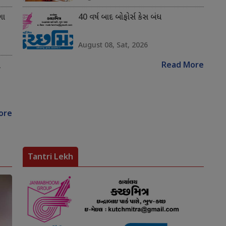
ગા
40 વર્ષ બાદ બોફોર્સ કેસ બંધ
August 08, Sat, 2026
Read More
ે
ore
Tantri Lekh