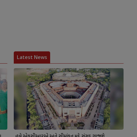
Latest News
ા
હવે એફસીઆરએ અને સીમાંકન મુદ્દે સંસદ ગાજશે