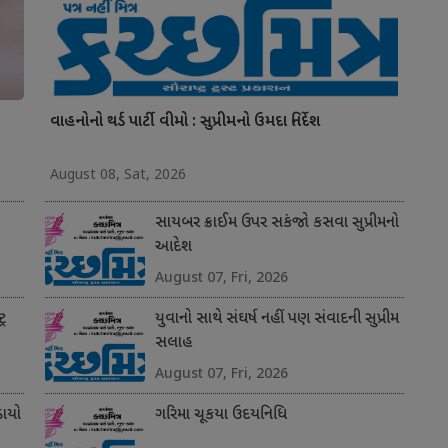
વાહનોનો થર્ડ પાર્ટી વીમો : સુપ્રીમનો ઉમદા નિર્દેશ
August 08, Sat, 2026
સાયબર ક્રાઈમ ઉપર સકંજો કસવા સુપ્રીમનો
આદેશ
August 07, Fri, 2026
્ર
યુવાનો સાથે સંઘર્ષ નહીં પણ સંવાદની સુપ્રીમ
સલાહ
August 07, Fri, 2026
ાયો
ગરિમા ચૂકયા ઉદયનિધિ