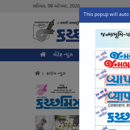
08
2026
શનિવાર,
ઑગસ્ટ,
This popup will auto 
લેટેસ્ટ ન્યુઝ
મુખ્ય સમાચાર
ક્રાઇમ ન
ક્રાઇમ ન્યુઝ
નશામુક્ત યુવા માટે 
August 08, Sat, 2026
કચ્છમાં એનાલોગ પનીર