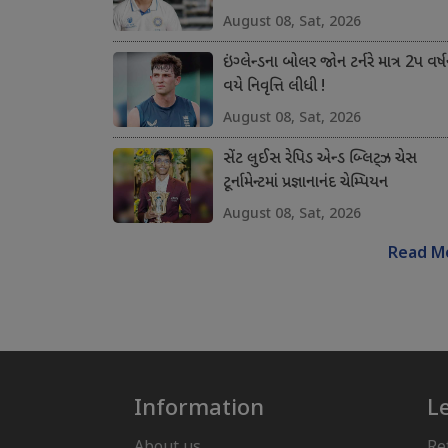
August 08, Sat, 2026
ઇંગ્લેન્ડના બોલર જોન ટર્નરે માત્ર 2પ વર્ષ
વયે નિવૃત્તિ લીધી !
August 08, Sat, 2026
સેંટ લુઈસ રેપિડ એન્ડ બ્લિટ્ઝ ચેસ
ટૂર્નામેન્ટમાં પ્રજ્ઞાનાનંદ ચેમ્પિયન
August 08, Sat, 2026
Read M
Information
L
About us
Re