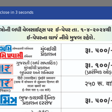
close in 2 seconds
્યુઝ
સ્પોર્ટ્સ ન્યુઝ
તંત્રી લેખ
અવસાન નોંધ
ઈ-પેપર
આવકાર્ય અભિયાન
 અને ચીઝની તપાસમાં નમૂના શંકાસ્પદ જણાયા