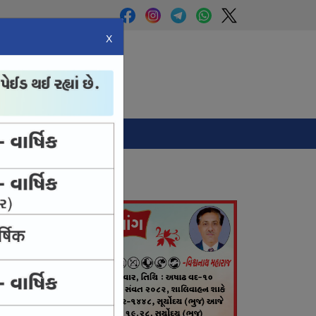
X
Panchang