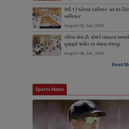
9થી 17 ઓગસ્ટ દરમિયાન `હર ઘર તિરં
અભિયાન'
August 08, Sat, 2026
નલિયા એસ.ટી. સ્ટેશને બાંકડાના અભાવ
મુસાફરો જમીન પર બેસવા મજબૂર
August 08, Sat, 2026
Read M
Sports News