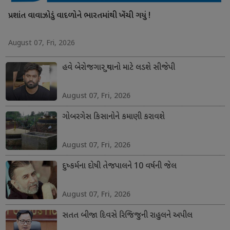
પ્રશાંત વાવાઝોડું વાદળોને ભારતમાંથી ખેંચી ગયું !
August 07, Fri, 2026
હવે બેરોજગાર યુવાનો માટે લડશે સીજેપી
August 07, Fri, 2026
ગોબરગેસ કિસાનોને કમાણી કરાવશે
August 07, Fri, 2026
દુષ્કર્મના દોષી તેજપાલને 10 વર્ષની જેલ
August 07, Fri, 2026
સતત બીજા દિવસે રિજિજુની રાહુલને અપીલ