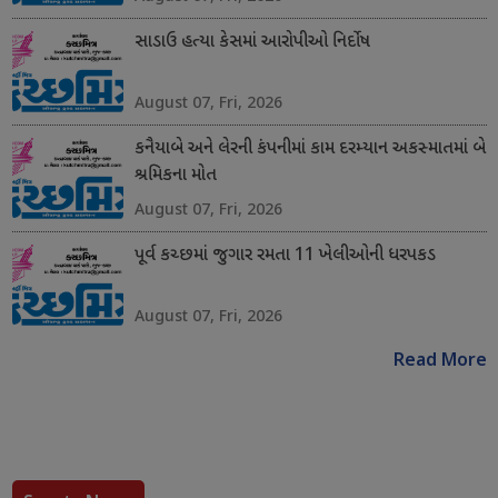
સાડાઉ હત્યા કેસમાં આરોપીઓ નિર્દોષ
August 07, Fri, 2026
કનૈયાબે અને લેરની કંપનીમાં કામ દરમ્યાન અકસ્માતમાં બે
શ્રમિકના મોત
August 07, Fri, 2026
પૂર્વ કચ્છમાં જુગાર રમતા 11 ખેલીઓની ધરપકડ
August 07, Fri, 2026
Read More