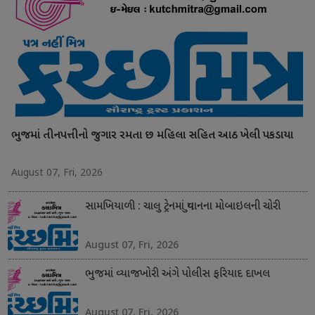
ભુજમાં તીનપત્તીનો જુગાર રમતા છ મહિલા સહિત આઠ ખેલી પકડાયા
August 07, Fri, 2026
સામખિયાળી : ચાલુ ટ્રેનમાં યુવાનના મોબાઇલની ચોરી
August 07, Fri, 2026
ભુજમાં વ્યાજખોરી અંગે પોલીસ ફરિયાદ દાખલ
August 07, Fri, 2026