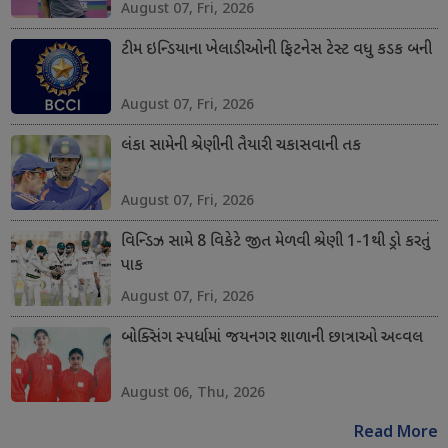
August 07, Fri, 2026
ટીમ ઇન્ડિયાના ખેલાડીઓની ફિટનેસ ટેસ્ટ વધુ કડક બની
August 07, Fri, 2026
લંકા સામેની શ્રેણીની તૈયારી ચકાસવાની તક
August 07, Fri, 2026
વિન્ડિઝ સામે 8 વિકેટે જીત મેળવી શ્રેણી 1-1થી ડ્રો કરતું
પાક
August 07, Fri, 2026
બોક્સિંગ સ્પર્ધામાં જયનગર શાળાની છાત્રાઓ અવ્વલ
August 06, Thu, 2026
Read More