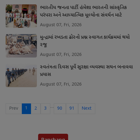
ભારતીય જનતા પાર્ટી હંમેશા ભારતની સાંસ્કૃતિક
પરંપરા અને આધ્યાત્મિક મૂલ્યોના સંવર્ધન માટે
પ્રતિબદ્ધ
August 07, Fri, 2026
મુન્દ્રામાં રખડતા ઢોરનો પ્રશ્ન સ્વાગત કાર્યક્રમમાં થયો
રજૂ
August 07, Fri, 2026
સ્વતંત્રતા દિવસ પૂર્વે સુરક્ષા વ્યવસ્થા સઘન બનાવવા
પ્રયાસ
August 07, Fri, 2026
…
1
Prev
2
3
90
91
Next
Panchang