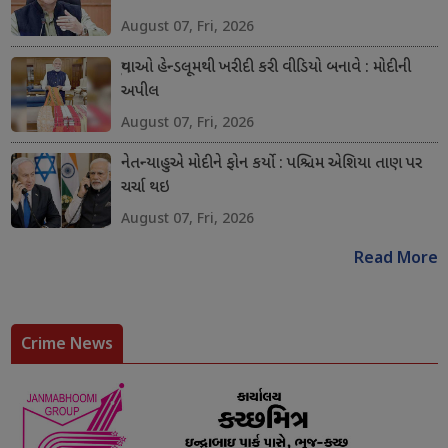
August 07, Fri, 2026
યુવાઓ હેન્ડલૂમથી ખરીદી કરી વીડિયો બનાવે : મોદીની
અપીલ
August 07, Fri, 2026
નેતન્યાહુએ મોદીને ફોન કર્યો : પશ્ચિમ એશિયા તાણ પર
ચર્ચા થઇ
August 07, Fri, 2026
Read More
Crime News