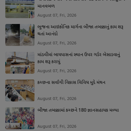
માનવબળ
August 07, Fri, 2026
ભુજના આઇકોનિક માર્ગના બીજા તબક્કાનું કામ શરૂ
થતાં આનંદો
August 07, Fri, 2026
માંડવીમાં બાયપાસનાં સ્થાન ઉપર ગર્ડર બેસાડવાનું
કામ શરૂ કરાયું
August 07, Fri, 2026
કચ્છના સર્વાંગી વિકાસ વિવિધ મુદે મંથન
August 07, Fri, 2026
બીજા તબક્કામાં કચ્છને 180 જ્ઞાનસહાયક મળ્યા
August 07, Fri, 2026