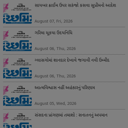
સાયબર ક્રાઈમ ઉપર સકંજો કસવા સુપ્રીમનો આદેશ
August 07, Fri, 2026
ગરિમા ચૂકયા ઉદયનિધિ
August 06, Thu, 2026
ગ્લાસગોમાં શાનદાર દેખાવે જગાવી નવી ઉમ્મીદ
August 06, Thu, 2026
આત્મવિશ્વાસ નહીં અહંકારનું પરિણામ
August 05, Wed, 2026
સંસદના પ્રાંગણમાં તમાશો : સનાતનનું અપમાન