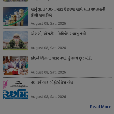
સોનું રૂા. 3400ના મોટા ઉછાળા સાથે સાત સપ્તાહની
ઊંચી સપાટીએ
August 08, Sat, 2026
એસસી, એસટીમાં ક્રિમિલેયર લાગુ નથી
August 08, Sat, 2026
કોઈને ચિંતાની જરૂર નથી, હું સાથે છું : મોદી
August 08, Sat, 2026
40 વર્ષ બાદ બોફોર્સ કેસ બંધ
August 08, Sat, 2026
Read More