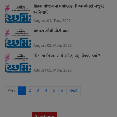
વિકાસ યોજનામાં પર્યાવરણની આગોતરી મંજૂરી
અનિવાર્ય
August 04, Tue, 2026
વિશ્વાસ સૌથી મોટી વાત
August 03, Mon, 2026
`મેટા'ના નિયમ સામે સંદેહ; પણ વિકલ્પ ક્યાં ?
August 03, Mon, 2026
1
Prev
2
3
4
5
6
Next
Panchang