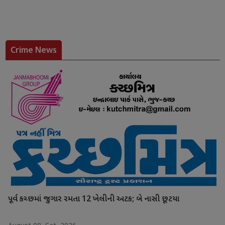
Crime News
પૂર્વ કચ્છમાં જુગાર રમતા 12 ખેલીની અટક; બે નાસી છૂટયા