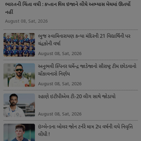
ભારતની ચિંતા વધી : કપ્તાન ગિલ ઇજાને લીધે અભ્યાસ મેચમાં ઊતર્યો
નહીં
August 08, Sat, 2026
ભુજ સ્વામિનારાયણ કન્યા મંદિરની 21 વિદ્યાર્થિની પર
ચંદ્રકોની વર્ષા
August 08, Sat, 2026
અનુભવી સ્પિનર ધર્મેન્દ્ર જાડેજાનો સૌરાષ્ટ્ર ટીમ છોડવાનો
ચોંકાવનારો નિર્ણય
August 08, Sat, 2026
રહાણે ઇટીપીએલ ટી-20 લીગ સાથે જોડાયો
August 08, Sat, 2026
ઇંગ્લેન્ડના બોલર જોન ટર્નરે માત્ર 2પ વર્ષની વયે નિવૃત્તિ
લીધી !