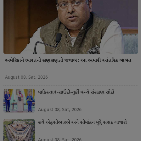
અમેરિકાને ભારતનો સણસણતો જવાબ : આ અમારી આંતરિક બાબત
August 08, Sat, 2026
પાકિસ્તાન-સાઉદી-તુર્કી વચ્ચે સંરક્ષણ સોદો
August 08, Sat, 2026
હવે એફસીઆરએ અને સીમાંકન મુદ્દે સંસદ ગાજશે
August 08, Sat, 2026