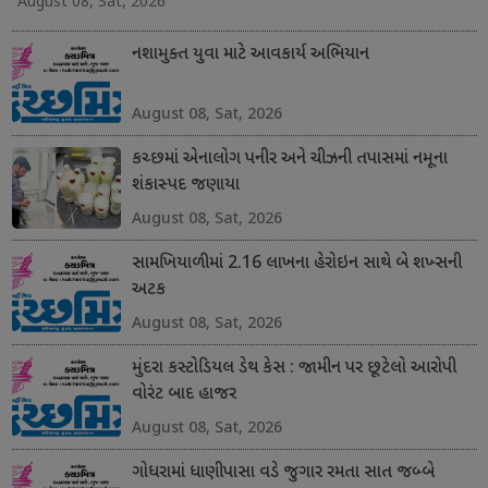
August 08, Sat, 2026
નશામુક્ત યુવા માટે આવકાર્ય અભિયાન
August 08, Sat, 2026
કચ્છમાં એનાલોગ પનીર અને ચીઝની તપાસમાં નમૂના
શંકાસ્પદ જણાયા
August 08, Sat, 2026
સામખિયાળીમાં 2.16 લાખના હેરોઇન સાથે બે શખ્સની
અટક
August 08, Sat, 2026
મુંદરા કસ્ટોડિયલ ડેથ કેસ : જામીન પર છૂટેલો આરોપી
વોરંટ બાદ હાજર
August 08, Sat, 2026
ગોધરામાં ધાણીપાસા વડે જુગાર રમતા સાત જબ્બે