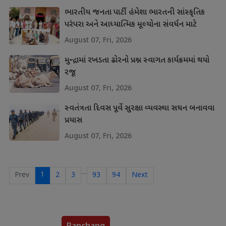
ભારતીય જનતા પાર્ટી હંમેશા ભારતની સાંસ્કૃતિક
પરંપરા અને આધ્યાત્મિક મૂલ્યોના સંવર્ધન માટે
પ્રતિબદ્ધ
August 07, Fri, 2026
મુન્દ્રામાં રખડતા ઢોરનો પ્રશ્ન સ્વાગત કાર્યક્રમમાં થયો
રજૂ
August 07, Fri, 2026
સ્વતંત્રતા દિવસ પૂર્વે સુરક્ષા વ્યવસ્થા સઘન બનાવવા
પ્રયાસ
August 07, Fri, 2026
…
1
Prev
2
3
93
94
Next
Panchang