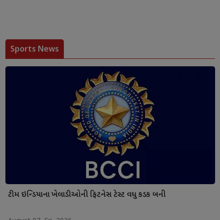
Sports News
ટીમ ઇન્ડિયાના ખેલાડીઓની ફિટનેસ ટેસ્ટ વધુ કડક બની