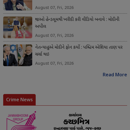
August 07, Fri, 2026
યુવાઓ હેન્ડલૂમથી ખરીદી કરી વીડિયો બનાવે : મોદીની
અપીલ
August 07, Fri, 2026
નેતન્યાહુએ મોદીને ફોન કર્યો : પશ્ચિમ એશિયા તાણ પર
ચર્ચા થઇ
August 07, Fri, 2026
Read More
Crime News