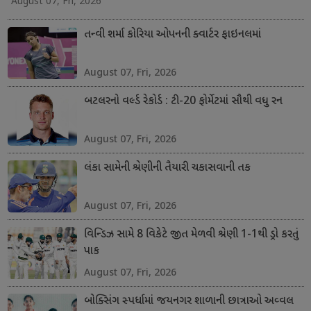
August 07, Fri, 2026
તન્વી શર્મા કોરિયા ઓપનની ક્વાર્ટર ફાઇનલમાં
August 07, Fri, 2026
બટલરનો વર્લ્ડ રેકોર્ડ : ટી-20 ફોર્મેટમાં સૌથી વધુ રન
August 07, Fri, 2026
લંકા સામેની શ્રેણીની તૈયારી ચકાસવાની તક
August 07, Fri, 2026
વિન્ડિઝ સામે 8 વિકેટે જીત મેળવી શ્રેણી 1-1થી ડ્રો કરતું
પાક
August 07, Fri, 2026
બોક્સિંગ સ્પર્ધામાં જયનગર શાળાની છાત્રાઓ અવ્વલ