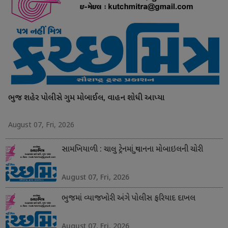
ભુજ શહેર પોલીસે ગુમ મોબાઈલ, વાહન શોધી આપ્યા
August 07, Fri, 2026
સામખિયાળી : ચાલુ ટ્રેનમાં યુવાનના મોબાઇલની ચોરી
August 07, Fri, 2026
ભુજમાં વ્યાજખોરી અંગે પોલીસ ફરિયાદ દાખલ
August 07, Fri, 2026