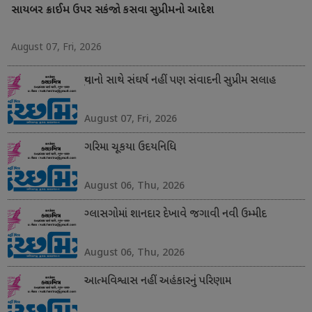
સાયબર ક્રાઈમ ઉપર સકંજો કસવા સુપ્રીમનો આદેશ
August 07, Fri, 2026
યુવાનો સાથે સંઘર્ષ નહીં પણ સંવાદની સુપ્રીમ સલાહ
August 07, Fri, 2026
ગરિમા ચૂકયા ઉદયનિધિ
August 06, Thu, 2026
ગ્લાસગોમાં શાનદાર દેખાવે જગાવી નવી ઉમ્મીદ
August 06, Thu, 2026
આત્મવિશ્વાસ નહીં અહંકારનું પરિણામ