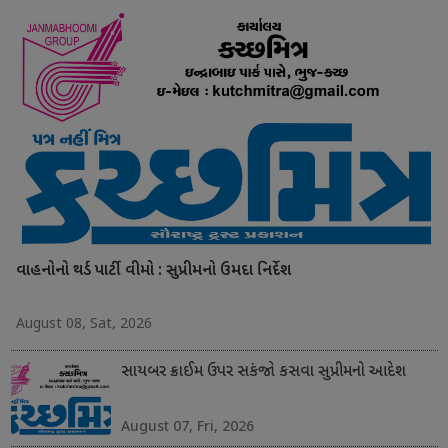
વાહનોનો થર્ડ પાર્ટી વીમો : સુપ્રીમનો ઉમદા નિર્દેશ
August 08, Sat, 2026
સાયબર ક્રાઈમ ઉપર સકંજો કસવા સુપ્રીમનો આદેશ
August 07, Fri, 2026