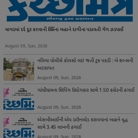
વાગડમાં દર્દ દૂર કરવાની વિધિના બહાને દાગીના પડાવતી ગેંગ ઝડપાઈ
August 09, Sun, 2026
નલિયા પોલીસે કોલસો લઇ જતી ટ્રક પકડી : બે શખ્સની
અટકાયત
August 09, Sun, 2026
ગાંધીધામના શિપિંગ ઉદ્યોગકાર સાથે 1.50 કરોડની ઠગાઈ
August 09, Sun, 2026
એસબીઆઈની એપ ડાઉનલોડ કરાવવાનાં બહાને વૃદ્ધ
સાથે 3.45 લાખની ઠગાઈ
August 09, Sun, 2026