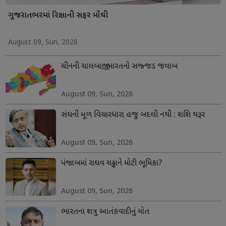
ગુજરાતભરમાં રિક્ષાની સફર મોંઘી
August 09, Sun, 2026
ચીનની ચાલબાજી; ભારતનો સજ્જડ જવાબ
August 09, Sun, 2026
સંઘની મૂળ વિચારધારા હજુ બદલી નથી : શશિ થરૂર
August 09, Sun, 2026
પંજાબમાં રાઘવ ચઢ્ઢાને મોટી ભૂમિકા?
August 09, Sun, 2026
ભારતના શત્રુ આતંકવાદીનું મોત