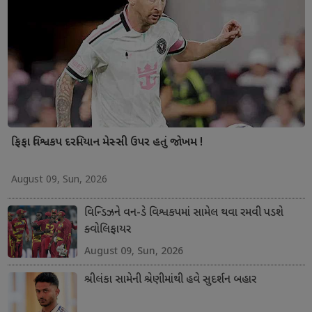
ફિફા વિશ્વકપ દરમિયાન મેસ્સી ઉપર હતું જોખમ !
August 09, Sun, 2026
વિન્ડિઝને વન-ડે વિશ્વકપમાં સામેલ થવા રમવી પડશે
ક્વોલિફાયર
August 09, Sun, 2026
શ્રીલંકા સામેની શ્રેણીમાંથી હવે સુદર્શન બહાર