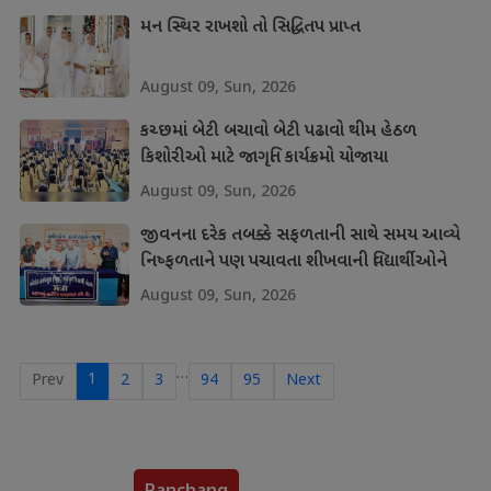
મન સ્થિર રાખશો તો સિદ્ધિતપ પ્રાપ્ત
August 09, Sun, 2026
કચ્છમાં બેટી બચાવો બેટી પઢાવો થીમ હેઠળ
કિશોરીઓ માટે જાગૃતિ કાર્યક્રમો યોજાયા
August 09, Sun, 2026
જીવનના દરેક તબક્કે સફળતાની સાથે સમય આવ્યે
નિષ્ફળતાને પણ પચાવતા શીખવાની વિદ્યાર્થીઓને
શીખ
August 09, Sun, 2026
…
1
Prev
2
3
94
95
Next
Panchang