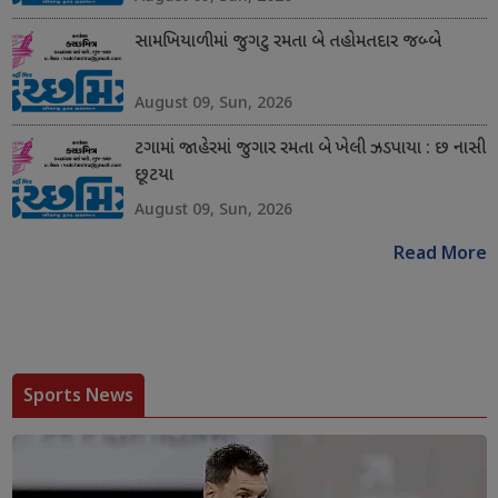
સામખિયાળીમાં જુગટુ રમતા બે તહોમતદાર જબ્બે
August 09, Sun, 2026
ટગામાં જાહેરમાં જુગાર રમતા બે ખેલી ઝડપાયા : છ નાસી
છૂટયા
August 09, Sun, 2026
Read More
Sports News