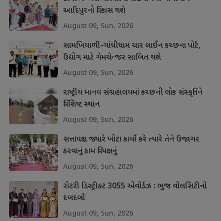
આદિપુરનો વિકાસ થશે
August 09, Sun, 2026
સામખિયાળી-ગાંધીધામ ચાર લાઈન કચ્છના પોર્ટ,
ઉદ્યોગ માટે ગેમચેન્જર સાબિત થશે
August 09, Sun, 2026
રાષ્ટ્રીય માનવ સંગ્રહાલયમાં કચ્છની લોક સંસ્કૃતિને
વિશિષ્ટ સ્થાન
August 09, Sun, 2026
સત્તાપક્ષ જ્યારે ખોટા કાર્યો કરે ત્યારે તેને ઉજાગર
કરવાનું કામ વિપક્ષનું
August 09, Sun, 2026
રોટરી ડિસ્ટ્રીક્ટ 3055 એવોર્ડઝ : ભુજ વોલસિટીનો
દબદબો
August 09, Sun, 2026