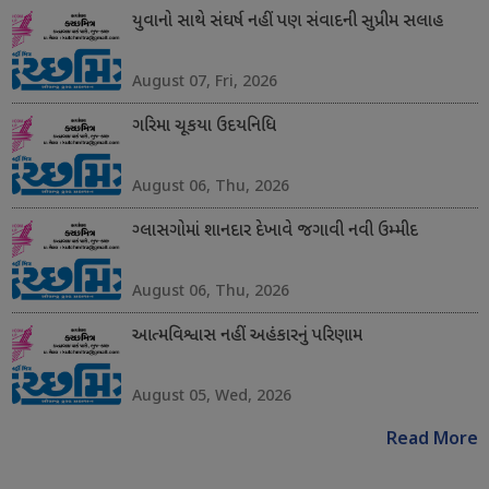
યુવાનો સાથે સંઘર્ષ નહીં પણ સંવાદની સુપ્રીમ સલાહ
August 07, Fri, 2026
ગરિમા ચૂકયા ઉદયનિધિ
August 06, Thu, 2026
ગ્લાસગોમાં શાનદાર દેખાવે જગાવી નવી ઉમ્મીદ
August 06, Thu, 2026
આત્મવિશ્વાસ નહીં અહંકારનું પરિણામ
August 05, Wed, 2026
Read More