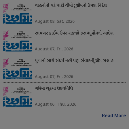
વાહનોનો થર્ડ પાર્ટી વીમો : સુપ્રીમનો ઉમદા નિર્દેશ
August 08, Sat, 2026
સાયબર ક્રાઈમ ઉપર સકંજો કસવા સુપ્રીમનો આદેશ
August 07, Fri, 2026
યુવાનો સાથે સંઘર્ષ નહીં પણ સંવાદની સુપ્રીમ સલાહ
August 07, Fri, 2026
ગરિમા ચૂકયા ઉદયનિધિ
August 06, Thu, 2026
Read More