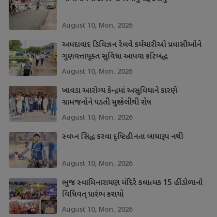
August 10, Mon, 2026
અમદાવાદ ડિવિઝન રેલવે કર્મચારીઓ પ્રવાસીઓને
ગુણવત્તાયુક્ત સુવિધા આપવા કટિબદ્ધ
August 10, Mon, 2026
ખાવડા આરોગ્ય કેન્દ્રમાં અસુવિધાને કારણે
ગ્રામજનોને પડતી મુશ્કેલીથી રોષ
August 10, Mon, 2026
સ્વપ્ન સિદ્ધ કરવા દૃષ્ટિહીનતા બાધારૂપ નથી
August 10, Mon, 2026
ભુજ સ્વામિનારાયણ મંદિરે કલાત્મક 15 હીંડોળાનો
વિધિવત્ પ્રારંભ કરાયો
August 10, Mon, 2026