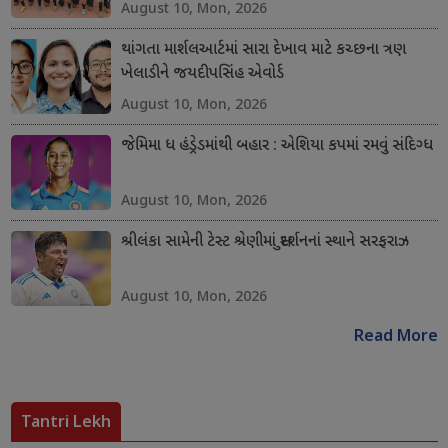
August 10, Mon, 2026
થાંગતા માર્શલઆર્ટમાં સારા દેખાવ માટે કચ્છના ત્રણ
ખેલાડીને જયદીપસિંહ એવોર્ડ
August 10, Mon, 2026
જેમિમા ધ હંડ્રેડમાંથી બહાર : એશિયા કપમાં રમવું સંદિગ્ધ
August 10, Mon, 2026
શ્રીલંકા સામેની ટેસ્ટ શ્રેણીમાં સુદર્શનનાં સ્થાને સરફરાઝ
August 10, Mon, 2026
Read More
Tantri Lekh