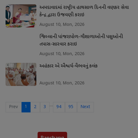
અમદાવાદમાં રાષ્ટ્રીય હાથસાળ દિનની વણકર સેવા
કેન્દ્ર દ્વારા ઉજવણી કરાઇ
August 10, Mon, 2026
જિલ્લાની પાંજરાપોળ-ગૌશાળાઓની પશુઓની
તપાસ-સારવાર કરાઇ
August 10, Mon, 2026
અહંકાર એ ઐશ્વર્ય-વૈભવનું કલંક
August 10, Mon, 2026
…
1
Prev
2
3
94
95
Next
Panchang