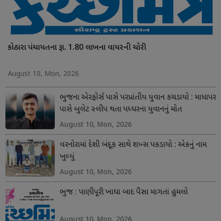
કોઠારા પંચાયતના રૂા. 1.80 લાખના વાયરની ચોરી
August 10, Mon, 2026
ભુજના એરફોર્સ પાસે પરપ્રાંતીય યુવાન કચડાયો : માધાપર
પાસે બુલેટ સ્લીપ થતા પધ્ધરના યુવાનનું મોત
August 10, Mon, 2026
વરનોરામાં દેશી બંદૂક સાથે શખ્સ પકડાયો : એકનું નામ
ખુલ્યું
August 10, Mon, 2026
ભુજ : પાણીપૂરી ખાધા બાદ પૈસા માગતાં હુમલો
August 10, Mon, 2026