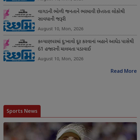
વાગડની ભોળી જનતાને ભરમાવી છેતરતા લોકોથી
સાવધાની જરૂરી
August 10, Mon, 2026
કલ્યાણપરમાં દુ:ખાવો દૂર કરવાનાં બહાને આધેડ પાસેથી
61 હજારની માલમતા પડાવાઈ
August 10, Mon, 2026
Read More
Sports News