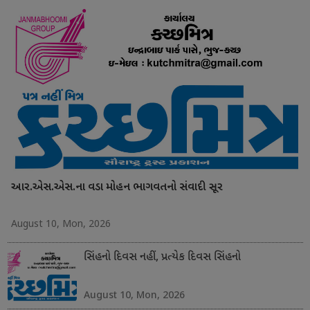
આર.એસ.એસ.ના વડા મોહન ભાગવતનો સંવાદી સૂર
August 10, Mon, 2026
સિંહનો દિવસ નહીં, પ્રત્યેક દિવસ સિંહનો
August 10, Mon, 2026