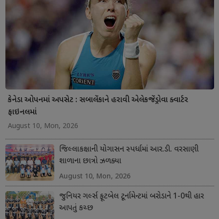
કેનેડા ઓપનમાં અપસેટ : સબાલેંકાને હરાવી એલેકજેંડ્રોવા ક્વાર્ટર
ફાઇનલમાં
August 10, Mon, 2026
જિલ્લાકક્ષાની યોગાસન સ્પર્ધામાં આર.ડી. વરસાણી
શાળાના છાત્રો ઝળક્યા
August 10, Mon, 2026
જુનિયર ગર્લ્સ ફૂટબેલ ટૂર્નામેન્ટમાં બરોડાને 1-0થી હાર
આપતું કચ્છ