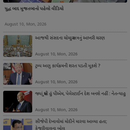
યુદ્ધ બાદ મુજતબાનો પહેલો વીડિયો
August 10, Mon, 2026
આજથી સંસદના ચોમાસુ સત્રનું આખરી ચરણ
August 10, Mon, 2026
ટ્રમ્પ અણુ કાર્યક્રમની શરત પડતી મૂકશે ?
August 10, Mon, 2026
જ્યાં સુધી હું પીએમ, પેલેસ્ટાઈન દેશ બનશે નહીં : નેતન્યાહુ
August 10, Mon, 2026
સીજેપી દેખાવોમાં મોદીને મારવા આવ્યા હતા;
કેજરીવાલના બોલ