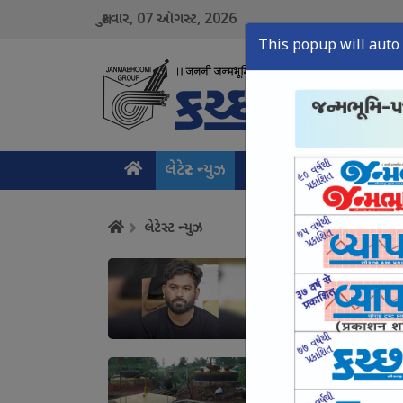
07
2026
શુક્રવાર,
ઑગસ્ટ,
This popup will auto 
લેટેસ્ટ ન્યુઝ
મુખ્ય સમાચાર
ક્રાઇમ ન
લેટેસ્ટ ન્યુઝ
હવે બેરોજગાર યુવાનો 
August 07, Fri, 2026
ગોબરગેસ કિસાનોને ક