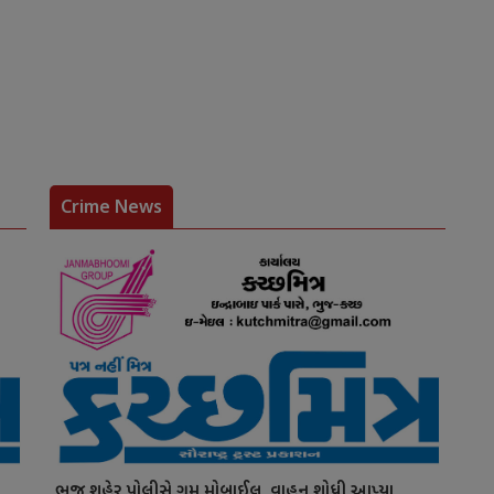
Crime News
ભુજ શહેર પોલીસે ગુમ મોબાઈલ, વાહન શોધી આપ્યા