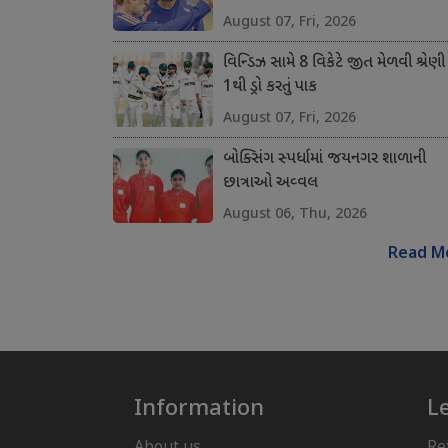
August 07, Fri, 2026
વિન્ડિઝ સામે 8 વિકેટે જીત મેળવી શ્રેણી
1થી ડ્રો કરતું પાક
August 07, Fri, 2026
બોક્સિંગ સ્પર્ધામાં જયનગર શાળાની
છાત્રાઓ અવ્વલ
August 06, Thu, 2026
Read M
Information
L
About us
Re