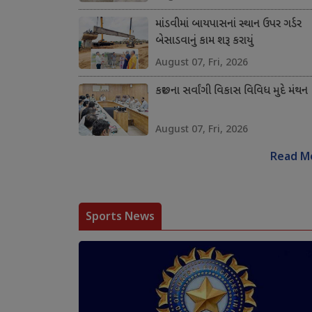
માંડવીમાં બાયપાસનાં સ્થાન ઉપર ગર્ડર
બેસાડવાનું કામ શરૂ કરાયું
August 07, Fri, 2026
કચ્છના સર્વાંગી વિકાસ વિવિધ મુદે મંથન
August 07, Fri, 2026
Read M
Sports News