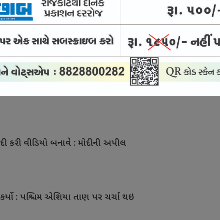
ને 10 વર્ષની જેલ
િજુની રાહુલને અપીલ
દી કરી વીડિયો બનાવે : મોદીની અપીલ
 કર્યો : પશ્ચિમ એશિયા તાણ પર ચર્ચા થઇ