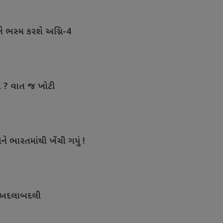
ુને ભસ્મ કરશે અગ્નિ-4
લ ? વાત જ ખોટી
ને ભારતમાંથી ખેંચી ગયું !
ી અદલાબદલી