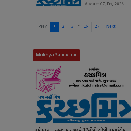
August 07, Fri, 2026
…
1
Prev
2
3
26
27
Next
Mukhya Samachar
હવે મુંદરા - અમદાવાદ વચ્ચે 17મીથી સીધી હવાઈસેવા