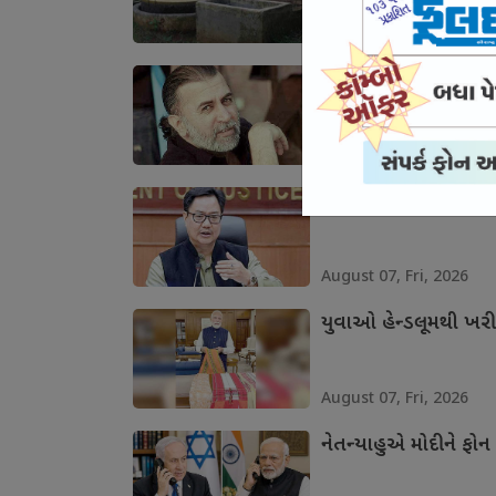
August 07, Fri, 2026
દુષ્કર્મના દોષી તેજપાલ
August 07, Fri, 2026
સતત બીજા દિવસે રિજ
August 07, Fri, 2026
યુવાઓ હેન્ડલૂમથી ખરી
August 07, Fri, 2026
નેતન્યાહુએ મોદીને ફોન