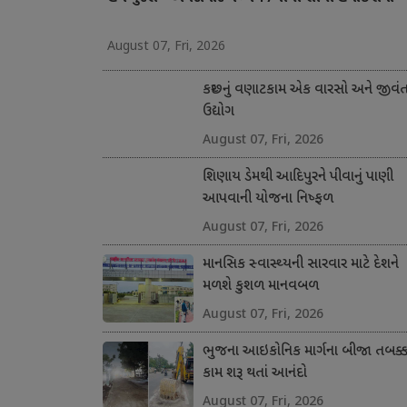
August 07, Fri, 2026
કચ્છનું વણાટકામ એક વારસો અને જીવં
ઉદ્યોગ
August 07, Fri, 2026
શિણાય ડેમથી આદિપુરને પીવાનું પાણી
આપવાની યોજના નિષ્ફળ
August 07, Fri, 2026
માનસિક સ્વાસ્થ્યની સારવાર માટે દેશને
મળશે કુશળ માનવબળ
August 07, Fri, 2026
ભુજના આઇકોનિક માર્ગના બીજા તબક્કા
કામ શરૂ થતાં આનંદો
August 07, Fri, 2026