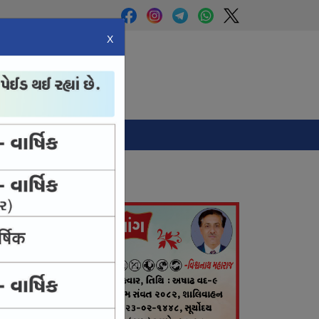
X
Panchang