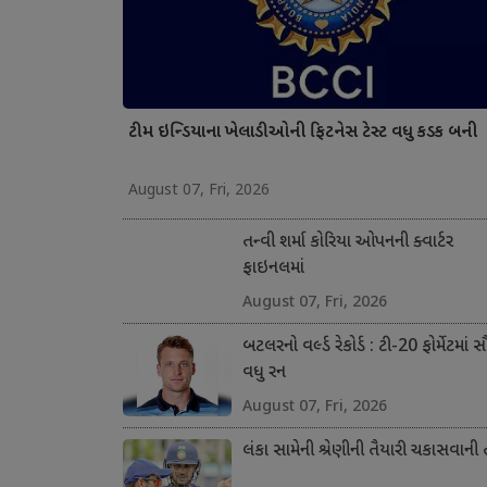
ટીમ ઇન્ડિયાના ખેલાડીઓની ફિટનેસ ટેસ્ટ વધુ કડક બની
August 07, Fri, 2026
તન્વી શર્મા કોરિયા ઓપનની ક્વાર્ટર
ફાઇનલમાં
August 07, Fri, 2026
બટલરનો વર્લ્ડ રેકોર્ડ : ટી-20 ફોર્મેટમાં 
વધુ રન
August 07, Fri, 2026
લંકા સામેની શ્રેણીની તૈયારી ચકાસવાની