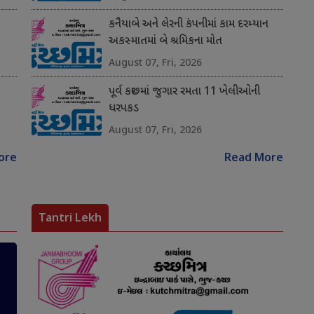
કનૈયાબે અને લેરની કંપનીમાં કામ દરમ્યાન
અકસ્માતમાં બે શ્રમિકના મોત
August 07, Fri, 2026
પૂર્વ કચ્છમાં જુગાર રમતા 11 ખેલીઓની
ધરપકડ
August 07, Fri, 2026
ore
Read More
Tantri Lekh