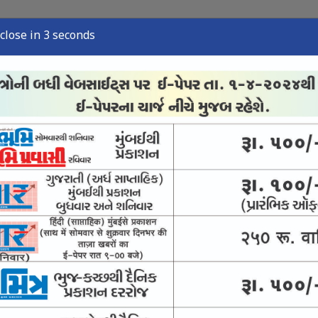
close in 2 seconds
્યુઝ
સ્પોર્ટ્સ ન્યુઝ
તંત્રી લેખ
અવસાન નોંધ
ઈ-પેપર
માટે લડશે સીજેપી
માણી કરાવશે