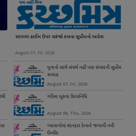
સાયબર ક્રાઈમ ઉપર સકંજો કસવા સુપ્રીમનો આદેશ
August 07, Fri, 2026
યુવાનો સાથે સંઘર્ષ નહીં પણ સંવાદની સુપ્રીમ
સલાહ
August 07, Fri, 2026
સૌથી
ગરિમા ચૂકયા ઉદયનિધિ
August 06, Thu, 2026
 તક
ગ્લાસગોમાં શાનદાર દેખાવે જગાવી નવી
ઉમ્મીદ