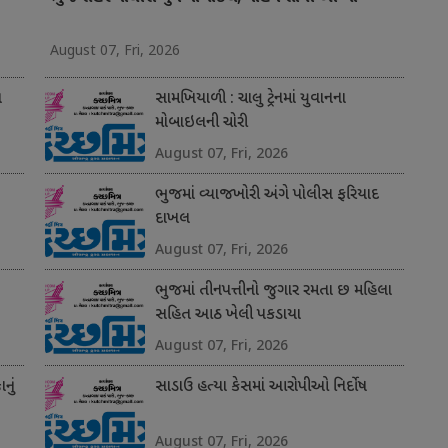
August 07, Fri, 2026
ત
સામખિયાળી : ચાલુ ટ્રેનમાં યુવાનના
મોબાઇલની ચોરી
August 07, Fri, 2026
ભુજમાં વ્યાજખોરી અંગે પોલીસ ફરિયાદ
દાખલ
August 07, Fri, 2026
ભુજમાં તીનપત્તીનો જુગાર રમતા છ મહિલા
સહિત આઠ ખેલી પકડાયા
August 07, Fri, 2026
નું
સાડાઉ હત્યા કેસમાં આરોપીઓ નિર્દોષ
August 07, Fri, 2026