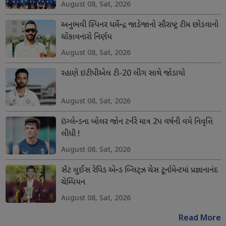
August 08, Sat, 2026
અનુભવી સ્પિનર ધર્મેન્દ્ર જાડેજાનો સૌરાષ્ટ્ર ટીમ છોડવાનો
ચોંકાવનારો નિર્ણય
August 08, Sat, 2026
રહાણે ઇટીપીએલ ટી-20 લીગ સાથે જોડાયો
August 08, Sat, 2026
ઇંગ્લેન્ડના બોલર જોન ટર્નરે માત્ર 2પ વર્ષની વયે નિવૃત્તિ
લીધી !
August 08, Sat, 2026
સેંટ લુઈસ રેપિડ એન્ડ બ્લિટ્ઝ ચેસ ટૂર્નામેન્ટમાં પ્રજ્ઞાનાનંદ
ચેમ્પિયન
August 08, Sat, 2026
Read More