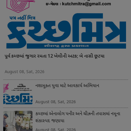
પૂર્વ કચ્છમાં જુગાર રમતા 12 ખેલીની અટક; બે નાસી છૂટયા
August 08, Sat, 2026
નશામુક્ત યુવા માટે આવકાર્ય અભિયાન
August 08, Sat, 2026
કચ્છમાં એનાલોગ પનીર અને ચીઝની તપાસમાં નમૂના
શંકાસ્પદ જણાયા
August 08, Sat, 2026