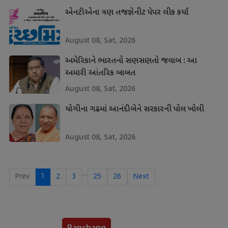
એનટીએના ત્રણ તજજ્ઞેનીટ પેપર લીક કર્યાં
August 08, Sat, 2026
અમેરિકાને ભારતનો સણસણતો જવાબ : આ
અમારી આંતરિક બાબત
August 08, Sat, 2026
યોગીના ગઢમાં આનંદીબેને સરકારની પોલ ખોલી
August 08, Sat, 2026
…
1
Prev
2
3
25
26
Next
Panchang