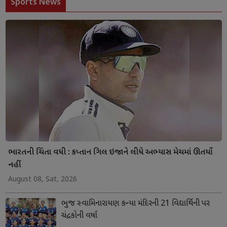
Sports News
ભારતની ચિંતા વધી : કપ્તાન ગિલ ઇજાને લીધે અભ્યાસ મેચમાં ઊતર્યો
નહીં
August 08, Sat, 2026
ભુજ સ્વામિનારાયણ કન્યા મંદિરની 21 વિદ્યાર્થિની પર
ચંદ્રકોની વર્ષા