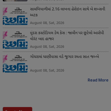
સામખિયાળીમાં 2.16 લાખના હેરોઇન સાથે બે શખ્સની
અટક
August 08, Sat, 2026
મુંદરા કસ્ટોડિયલ ડેથ કેસ : જામીન પર છૂટેલો આરોપી
વોરંટ બાદ હાજર
August 08, Sat, 2026
ગોધરામાં ધાણીપાસા વડે જુગાર રમતા સાત જબ્બે
August 08, Sat, 2026
Read More