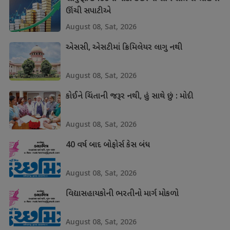
ઊંચી સપાટીએ
August 08, Sat, 2026
એસસી, એસટીમાં ક્રિમિલેયર લાગુ નથી
August 08, Sat, 2026
કોઈને ચિંતાની જરૂર નથી, હું સાથે છું : મોદી
August 08, Sat, 2026
40 વર્ષ બાદ બોફોર્સ કેસ બંધ
August 08, Sat, 2026
વિદ્યાસહાયકોની ભરતીનો માર્ગ મોકળો
August 08, Sat, 2026