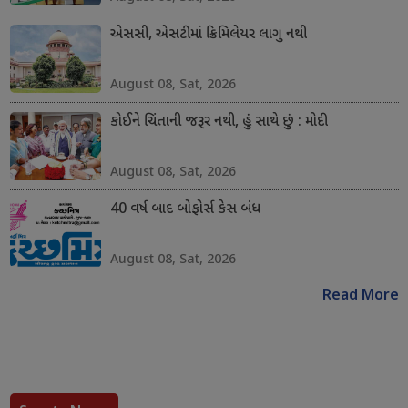
એસસી, એસટીમાં ક્રિમિલેયર લાગુ નથી
August 08, Sat, 2026
કોઈને ચિંતાની જરૂર નથી, હું સાથે છું : મોદી
August 08, Sat, 2026
40 વર્ષ બાદ બોફોર્સ કેસ બંધ
August 08, Sat, 2026
Read More