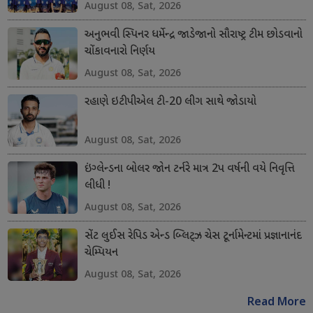
August 08, Sat, 2026
અનુભવી સ્પિનર ધર્મેન્દ્ર જાડેજાનો સૌરાષ્ટ્ર ટીમ છોડવાનો
ચોંકાવનારો નિર્ણય
August 08, Sat, 2026
રહાણે ઇટીપીએલ ટી-20 લીગ સાથે જોડાયો
August 08, Sat, 2026
ઇંગ્લેન્ડના બોલર જોન ટર્નરે માત્ર 2પ વર્ષની વયે નિવૃત્તિ
લીધી !
August 08, Sat, 2026
સેંટ લુઈસ રેપિડ એન્ડ બ્લિટ્ઝ ચેસ ટૂર્નામેન્ટમાં પ્રજ્ઞાનાનંદ
ચેમ્પિયન
August 08, Sat, 2026
Read More