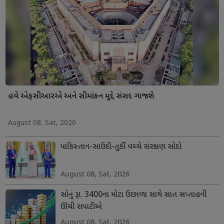
હવે એફસીઆરએ અને સીમાંકન મુદ્દે સંસદ ગાજશે
August 08, Sat, 2026
પાકિસ્તાન-સાઉદી-તુર્કી વચ્ચે સંરક્ષણ સોદો
August 08, Sat, 2026
સોનું રૂા. 3400ના મોટા ઉછાળા સાથે સાત સપ્તાહની
ઊંચી સપાટીએ
August 08, Sat, 2026