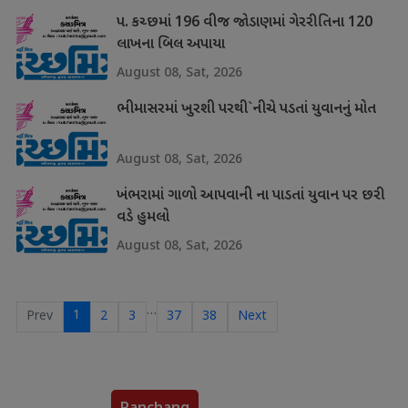
પ. કચ્છમાં 196 વીજ જોડાણમાં ગેરરીતિના 120
લાખના બિલ અપાયા
August 08, Sat, 2026
ભીમાસરમાં ખુરશી પરથી`નીચે પડતાં યુવાનનું મોત
August 08, Sat, 2026
ખંભરામાં ગાળો આપવાની ના પાડતાં યુવાન પર છરી
વડે હુમલો
August 08, Sat, 2026
…
1
Prev
2
3
37
38
Next
Panchang