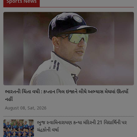
Sports News
ભારતની ચિંતા વધી : કપ્તાન ગિલ ઇજાને લીધે અભ્યાસ મેચમાં ઊતર્યો
નહીં
August 08, Sat, 2026
ભુજ સ્વામિનારાયણ કન્યા મંદિરની 21 વિદ્યાર્થિની પર
ચંદ્રકોની વર્ષા