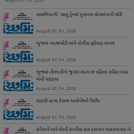
August 07, Fri, 2026
સામખિયાળી : ચાલુ ટ્રેનમાં યુવાનના મોબાઇલની ચોરી
August 07, Fri, 2026
ભુજમાં વ્યાજખોરી અંગે પોલીસ ફરિયાદ દાખલ
August 07, Fri, 2026
ભુજમાં તીનપત્તીનો જુગાર રમતા છ મહિલા સહિત આઠ
ખેલી પકડાયા
August 07, Fri, 2026
સાડાઉ હત્યા કેસમાં આરોપીઓ નિર્દોષ
August 07, Fri, 2026
કનૈયાબે અને લેરની કંપનીમાં કામ દરમ્યાન અકસ્માતમાં બે