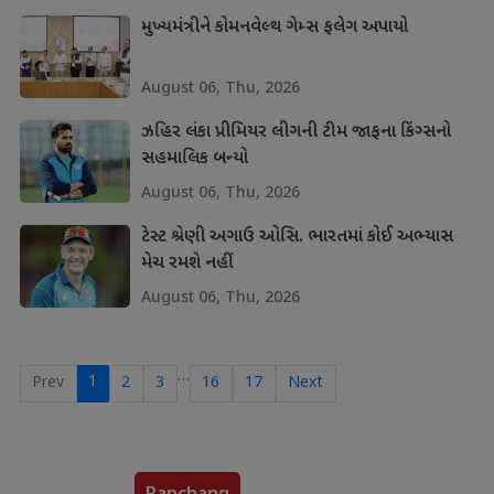
મુખ્યમંત્રીને કોમનવેલ્થ ગેમ્સ ફલેગ અપાયો
August 06, Thu, 2026
ઝહિર લંકા પ્રીમિયર લીગની ટીમ જાફના કિંગ્સનો
સહમાલિક બન્યો
August 06, Thu, 2026
ટેસ્ટ શ્રેણી અગાઉ ઓસિ. ભારતમાં કોઈ અભ્યાસ
મેચ રમશે નહીં
August 06, Thu, 2026
…
1
Prev
2
3
16
17
Next
Panchang