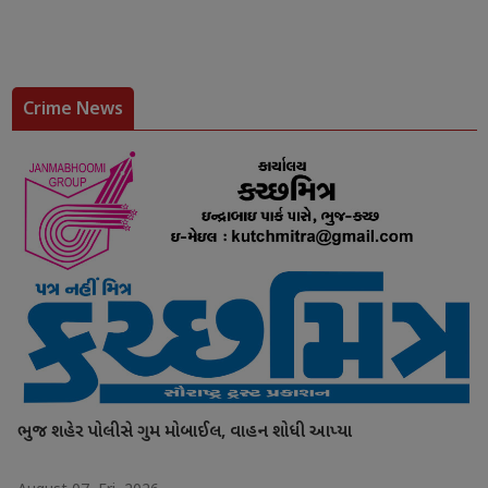
Crime News
ભુજ શહેર પોલીસે ગુમ મોબાઈલ, વાહન શોધી આપ્યા