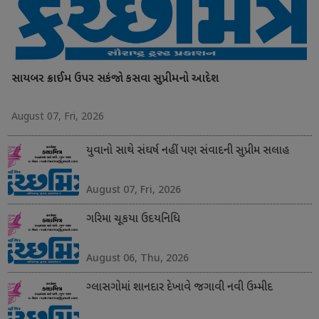
સાયબર ક્રાઈમ ઉપર સકંજો કસવા સુપ્રીમનો આદેશ
August 07, Fri, 2026
યુવાનો સાથે સંઘર્ષ નહીં પણ સંવાદની સુપ્રીમ સલાહ
August 07, Fri, 2026
ગરિમા ચૂકયા ઉદયનિધિ
August 06, Thu, 2026
ગ્લાસગોમાં શાનદાર દેખાવે જગાવી નવી ઉમ્મીદ