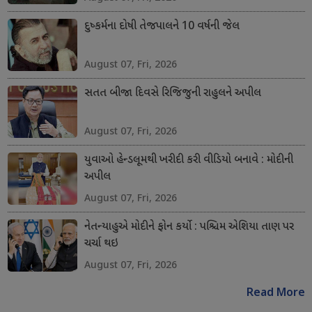
દુષ્કર્મના દોષી તેજપાલને 10 વર્ષની જેલ
August 07, Fri, 2026
સતત બીજા દિવસે રિજિજુની રાહુલને અપીલ
August 07, Fri, 2026
યુવાઓ હેન્ડલૂમથી ખરીદી કરી વીડિયો બનાવે : મોદીની
અપીલ
August 07, Fri, 2026
નેતન્યાહુએ મોદીને ફોન કર્યો : પશ્ચિમ એશિયા તાણ પર
ચર્ચા થઇ
August 07, Fri, 2026
Read More