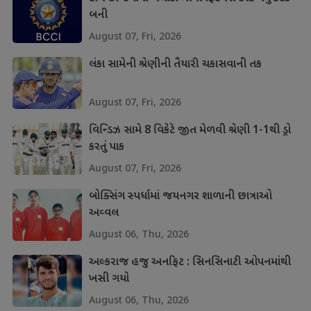
બની
August 07, Fri, 2026
લંકા સામેની શ્રેણીની તૈયારી ચકાસવાની તક
August 07, Fri, 2026
વિન્ડિઝ સામે 8 વિકેટે જીત મેળવી શ્રેણી 1-1થી ડ્રો
કરતું પાક
August 07, Fri, 2026
બોક્સિંગ સ્પર્ધામાં જયનગર શાળાની છાત્રાઓ
અવ્વલ
August 06, Thu, 2026
અલ્કરાજ હજુ અનફિટ : સિનસિનાટી ઓપનમાંથી
ખસી ગયો
August 06, Thu, 2026