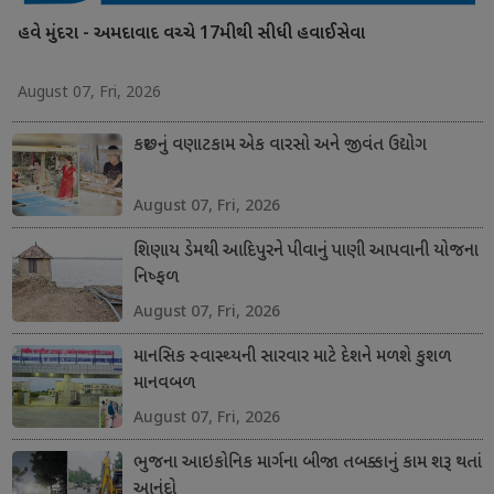
હવે મુંદરા - અમદાવાદ વચ્ચે 17મીથી સીધી હવાઈસેવા
August 07, Fri, 2026
કચ્છનું વણાટકામ એક વારસો અને જીવંત ઉદ્યોગ
August 07, Fri, 2026
શિણાય ડેમથી આદિપુરને પીવાનું પાણી આપવાની યોજના
નિષ્ફળ
August 07, Fri, 2026
માનસિક સ્વાસ્થ્યની સારવાર માટે દેશને મળશે કુશળ
માનવબળ
August 07, Fri, 2026
ભુજના આઇકોનિક માર્ગના બીજા તબક્કાનું કામ શરૂ થતાં
આનંદો