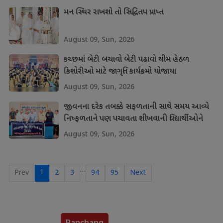
મન સ્થિર રાખશો તો સિદ્ધિતપ પ્રાપ્ત
August 09, Sun, 2026
કચ્છમાં બેટી બચાવો બેટી પઢાવો થીમ હેઠળ
કિશોરીઓ માટે જાગૃતિ કાર્યક્રમો યોજાયા
August 09, Sun, 2026
જીવનના દરેક તબક્કે સફળતાની સાથે સમય આવ્યે
નિષ્ફળતાને પણ પચાવતા શીખવાની વિદ્યાર્થીઓને
શીખ
August 09, Sun, 2026
…
1
Prev
2
3
94
95
Next
Panchang