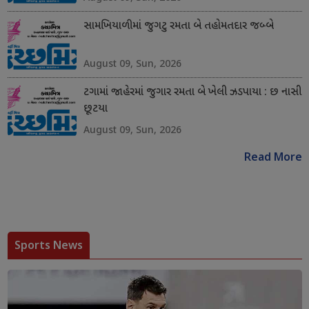
સામખિયાળીમાં જુગટુ રમતા બે તહોમતદાર જબ્બે
August 09, Sun, 2026
ટગામાં જાહેરમાં જુગાર રમતા બે ખેલી ઝડપાયા : છ નાસી
છૂટયા
August 09, Sun, 2026
Read More
Sports News