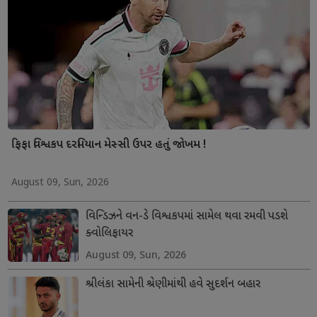
ફિફા વિશ્વકપ દરમિયાન મેસ્સી ઉપર હતું જોખમ !
August 09, Sun, 2026
વિન્ડિઝને વન-ડે વિશ્વકપમાં સામેલ થવા રમવી પડશે
ક્વોલિફાયર
August 09, Sun, 2026
શ્રીલંકા સામેની શ્રેણીમાંથી હવે સુદર્શન બહાર