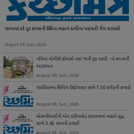
વાગડમાં દર્દ દૂર કરવાની વિધિના બહાને દાગીના પડાવતી ગેંગ ઝડપાઈ
August 09, Sun, 2026
નલિયા પોલીસે કોલસો લઇ જતી ટ્રક પકડી : બે શખ્સની
અટકાયત
August 09, Sun, 2026
ગાંધીધામના શિપિંગ ઉદ્યોગકાર સાથે 1.50 કરોડની ઠગાઈ
August 09, Sun, 2026
એસબીઆઈની એપ ડાઉનલોડ કરાવવાનાં બહાને વૃદ્ધ
સાથે 3.45 લાખની ઠગાઈ
August 09, Sun, 2026