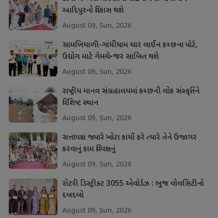
આદિપુરનો વિકાસ થશે
August 09, Sun, 2026
સામખિયાળી-ગાંધીધામ ચાર લાઈન કચ્છના પોર્ટ,
ઉદ્યોગ માટે ગેમચેન્જર સાબિત થશે
August 09, Sun, 2026
રાષ્ટ્રીય માનવ સંગ્રહાલયમાં કચ્છની લોક સંસ્કૃતિને
વિશિષ્ટ સ્થાન
August 09, Sun, 2026
સત્તાપક્ષ જ્યારે ખોટા કાર્યો કરે ત્યારે તેને ઉજાગર
કરવાનું કામ વિપક્ષનું
August 09, Sun, 2026
રોટરી ડિસ્ટ્રીક્ટ 3055 એવોર્ડઝ : ભુજ વોલસિટીનો
દબદબો
August 09, Sun, 2026