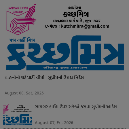
વાહનોનો થર્ડ પાર્ટી વીમો : સુપ્રીમનો ઉમદા નિર્દેશ
August 08, Sat, 2026
સાયબર ક્રાઈમ ઉપર સકંજો કસવા સુપ્રીમનો આદેશ
August 07, Fri, 2026