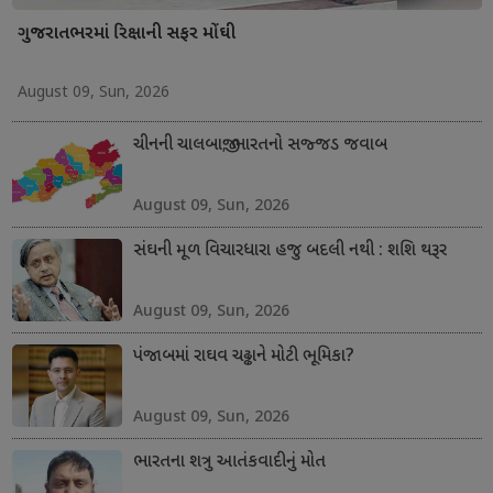
ગુજરાતભરમાં રિક્ષાની સફર મોંઘી
August 09, Sun, 2026
ચીનની ચાલબાજી; ભારતનો સજ્જડ જવાબ
August 09, Sun, 2026
સંઘની મૂળ વિચારધારા હજુ બદલી નથી : શશિ થરૂર
August 09, Sun, 2026
પંજાબમાં રાઘવ ચઢ્ઢાને મોટી ભૂમિકા?
August 09, Sun, 2026
ભારતના શત્રુ આતંકવાદીનું મોત