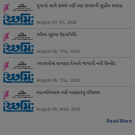
યુવાનો સાથે સંઘર્ષ નહીં પણ સંવાદની સુપ્રીમ સલાહ
August 07, Fri, 2026
ગરિમા ચૂકયા ઉદયનિધિ
August 06, Thu, 2026
ગ્લાસગોમાં શાનદાર દેખાવે જગાવી નવી ઉમ્મીદ
August 06, Thu, 2026
આત્મવિશ્વાસ નહીં અહંકારનું પરિણામ
August 05, Wed, 2026
Read More